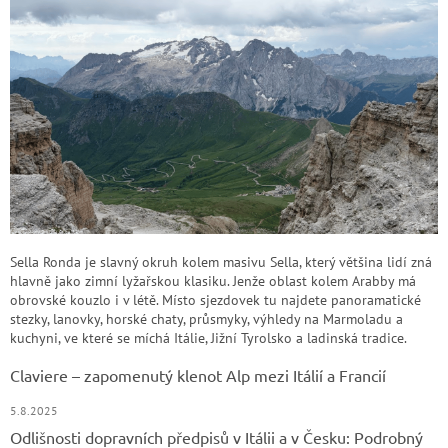
Sella Ronda je slavný okruh kolem masivu Sella, který většina lidí zná
hlavně jako zimní lyžařskou klasiku. Jenže oblast kolem Arabby má
obrovské kouzlo i v létě. Místo sjezdovek tu najdete panoramatické
stezky, lanovky, horské chaty, průsmyky, výhledy na Marmoladu a
kuchyni, ve které se míchá Itálie, Jižní Tyrolsko a ladinská tradice.
Claviere – zapomenutý klenot Alp mezi Itálií a Francií
5.8.2025
Odlišnosti dopravních předpisů v Itálii a v Česku: Podrobný