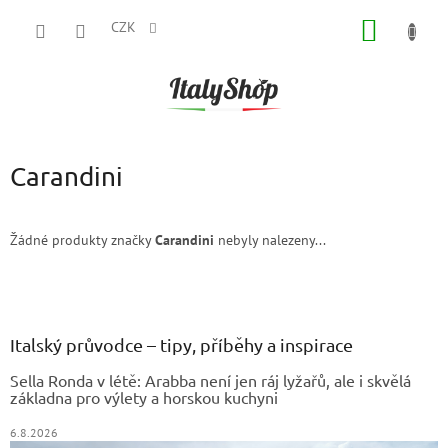
Přejít
NÁKUP
na
CZK
obsah
KOŠÍK
Carandini
Žádné produkty značky
Carandini
nebyly nalezeny...
Z
á
p
a
Italský průvodce – tipy, příběhy a inspirace
t
Sella Ronda v létě: Arabba není jen ráj lyžařů, ale i skvělá
í
základna pro výlety a horskou kuchyni
6.8.2026