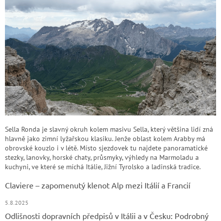
Sella Ronda je slavný okruh kolem masivu Sella, který většina lidí zná
hlavně jako zimní lyžařskou klasiku. Jenže oblast kolem Arabby má
obrovské kouzlo i v létě. Místo sjezdovek tu najdete panoramatické
stezky, lanovky, horské chaty, průsmyky, výhledy na Marmoladu a
kuchyni, ve které se míchá Itálie, Jižní Tyrolsko a ladinská tradice.
Claviere – zapomenutý klenot Alp mezi Itálií a Francií
5.8.2025
Odlišnosti dopravních předpisů v Itálii a v Česku: Podrobný