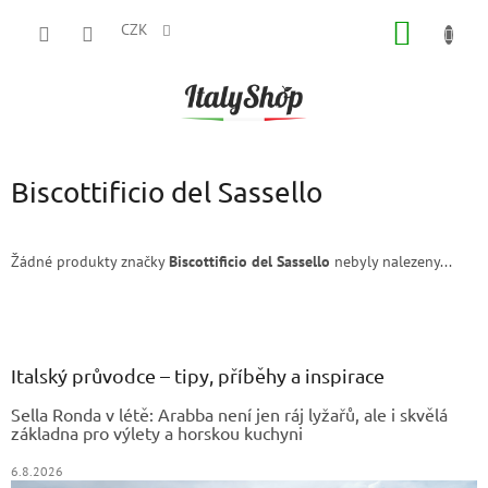
Přejít
NÁKUP
na
CZK
obsah
KOŠÍK
Biscottificio del Sassello
Žádné produkty značky
Biscottificio del Sassello
nebyly nalezeny...
Z
á
p
a
Italský průvodce – tipy, příběhy a inspirace
t
Sella Ronda v létě: Arabba není jen ráj lyžařů, ale i skvělá
í
základna pro výlety a horskou kuchyni
6.8.2026