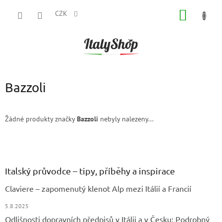
Přejít
NÁKUP
na
CZK
obsah
KOŠÍK
Bazzoli
Žádné produkty značky
Bazzoli
nebyly nalezeny...
Z
á
p
a
Italský průvodce – tipy, příběhy a inspirace
t
Claviere – zapomenutý klenot Alp mezi Itálií a Francií
í
5.8.2025
Odlišnosti dopravních předpisů v Itálii a v Česku: Podrobný