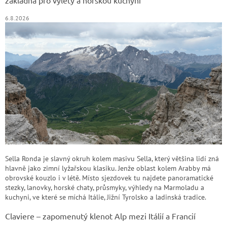
základna pro výlety a horskou kuchyni
6.8.2026
Sella Ronda je slavný okruh kolem masivu Sella, který většina lidí zná
hlavně jako zimní lyžařskou klasiku. Jenže oblast kolem Arabby má
obrovské kouzlo i v létě. Místo sjezdovek tu najdete panoramatické
stezky, lanovky, horské chaty, průsmyky, výhledy na Marmoladu a
kuchyni, ve které se míchá Itálie, Jižní Tyrolsko a ladinská tradice.
Claviere – zapomenutý klenot Alp mezi Itálií a Francií