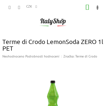
Přejít
NÁKUP
na
CZK
obsah
KOŠÍK
Terme di Crodo LemonSoda ZERO 1l
PET
Průměrné
Neohodnoceno
Podrobnosti hodnocení
Značka:
Terme di Crodo
hodnocení
produktu
je
0,0
z
5
hvězdiček.