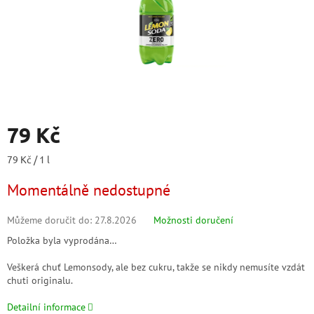
79 Kč
Měrná
79 Kč / 1 l
cena:
Momentálně nedostupné
Můžeme doručit do:
27.8.2026
Možnosti doručení
Položka byla vyprodána…
Veškerá chuť Lemonsody, ale bez cukru, takže se nikdy nemusíte vzdát
chuti originalu.
Detailní informace