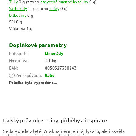
Tuky
0 g (z toho
nasycené mastné kyseliny
0 g)
Sacharidy
1 g (z toho
cukry
0 g)
Bílkoviny
0 g
Sůl 0 g
Vláknina 1 g
Doplňkové parametry
Kategorie
:
Limonády
Hmotnost
:
1.1 kg
EAN
:
8050327350243
?
Země původu
:
Itálie
Položka byla vyprodána…
Z
á
p
a
Italský průvodce – tipy, příběhy a inspirace
t
Sella Ronda v létě: Arabba není jen ráj lyžařů, ale i skvělá
í