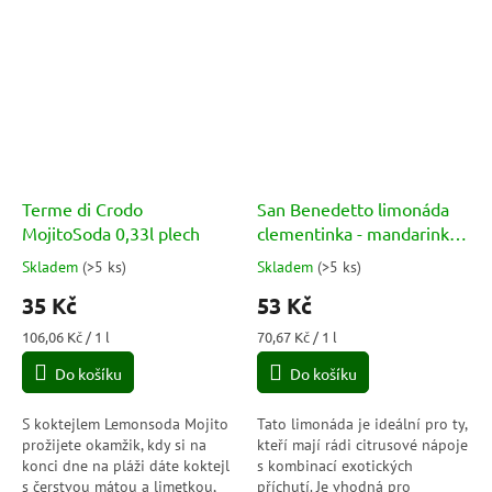
Terme di Crodo
San Benedetto limonáda
MojitoSoda 0,33l plech
clementinka - mandarinka
750 ml PET
Skladem
(
>5 ks
)
Skladem
(
>5 ks
)
Průměrné
Průměrné
hodnocení
hodnocení
35 Kč
53 Kč
produktu
produktu
je
je
Měrná
Měrná
106,06 Kč / 1 l
70,67 Kč / 1 l
5,0
5,0
cena:
cena:
Do košíku
Do košíku
z
z
5
5
hvězdiček.
hvězdiček.
S koktejlem Lemonsoda Mojito
Tato limonáda je ideální pro ty,
prožijete okamžik, kdy si na
kteří mají rádi citrusové nápoje
konci dne na pláži dáte koktejl
s kombinací exotických
s čerstvou mátou a limetkou,
příchutí. Je vhodná pro