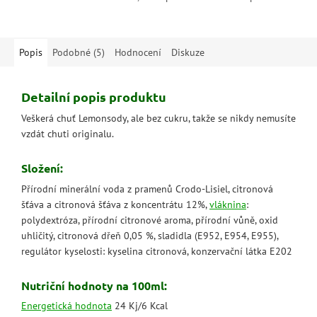
díky nimž ho poznají miliony
konzumaci samotnou nebo
lidí.Bezstarostně, bez...
jako osvěžující doplněk k jídlu.
Můžete...
Popis
Podobné (5)
Hodnocení
Diskuze
Detailní popis produktu
Veškerá chuť Lemonsody, ale bez cukru, takže se nikdy nemusíte
vzdát chuti originalu.
Složení:
Přírodní minerální voda z pramenů Crodo-Lisiel, citronová
šťáva a citronová šťáva z koncentrátu 12%,
vláknina
:
polydextróza, přírodní citronové aroma, přírodní vůně, oxid
uhličitý, citronová dřeň 0,05 %, sladidla (E952, E954, E955),
regulátor kyselosti: kyselina citronová, konzervační látka E202
Nutriční hodnoty na 100ml:
Energetická hodnota
24 Kj/6 Kcal