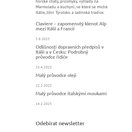
horské chaty, průsmyky, výhledy na
Marmoladu a kuchyni, ve které se míchá
Itálie, Jižní Tyrolsko a ladinská tradice.
Claviere – zapomenutý klenot Alp
mezi Itálií a Francií
5.8.2025
Odlišnosti dopravních předpisů v
Itálii a v Česku: Podrobný
průvodce řidiče
25.4.2025
Malý průvodce oleji
22.2.2025
Malý průvodce italskými moukami
14.2.2025
Odebírat newsletter