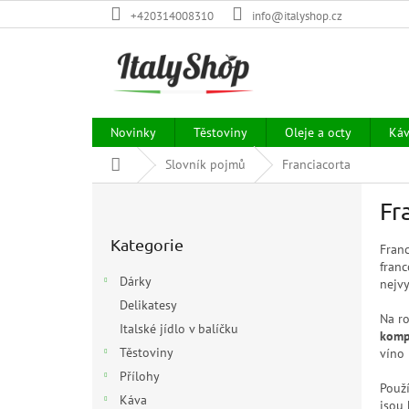
Přejít
+420314008310
info@italyshop.cz
na
obsah
Novinky
Těstoviny
Oleje a octy
Ká
Domů
Slovník pojmů
Franciacorta
P
Fr
o
Přeskočit
s
Kategorie
kategorie
Franc
t
fran
r
Dárky
nejvy
a
Delikatesy
n
Na r
Italské jídlo v balíčku
n
kompl
í
Těstoviny
víno 
p
Přílohy
Použ
a
Káva
jsou 