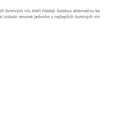
h šumivých vín, kteří hledají italskou alternativu ke
si získalo renomé jednoho z nejlepších šumivých vín