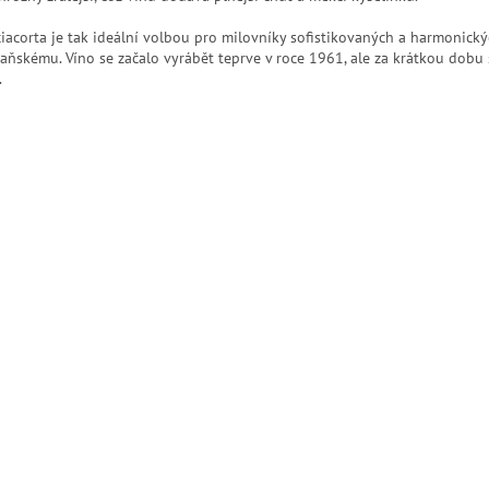
iacorta je tak ideální volbou pro milovníky sofistikovaných a harmonickýc
ňskému. Víno se začalo vyrábět teprve v roce 1961, ale za krátkou dobu 
.