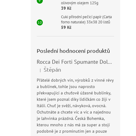
olivovým olejem 125g
39 Kč
Cuki přírodní pečicí papír (Carta
forno naturale) 33x38 20 listů
59 Kč
Poslední hodnocení produktů
Rocca Dei Forti Spumante Dolce 11,5% 0,75l
Štěpán
|
Hodnocení produktu je 5 z 5 hvězdiček.
Přátelé dobrých vín, výrobků z vinné révy
a bublinek, tohle jsou naprosto
překvapující a chuťově úžasné bublinky,
které jsem poznal díky lidičkám co žijí v
Itálii. Chuť je svěží, návyková, ovocná.
Ochutnáte a chcete víc a víc a najednou
je lahvinka prázdná. Česká Bohemka,
kterou mnoho z nás má za super a stojí
podobně je z prominutím jen a pouze