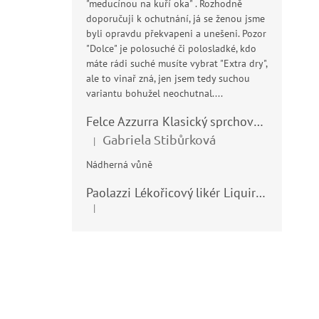
"meducínou na kuří oka" . Rozhodně
doporučuji k ochutnání, já se ženou jsme
byli opravdu překvapeni a unešeni. Pozor
"Dolce" je polosuché či polosladké, kdo
máte rádi suché musíte vybrat "Extra dry",
ale to vinař zná, jen jsem tedy suchou
variantu bohužel neochutnal....
Felce Azzurra Klasický sprchový gel - doccia gel 400ml
Gabriela Stibůrková
|
Hodnocení produktu je 5 z 5 hvězdiček.
Nádherná vůně
Paolazzi Lékořicový likér Liquirizia 24% 0,7L
|
Hodnocení produktu je 5 z 5 hvězdiček.
Z
á
p
a
t
í