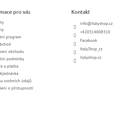
rmace pro vás
Kontakt
ty
info
@
italyshop.cz
ny
+420314008310
tní program
Facebook
obchod
ItalyShop_cz
cení obchodu
italyshop.cz
dní podmínky
a a platba
objednávka
a osobních údajů
šení o přístupnosti