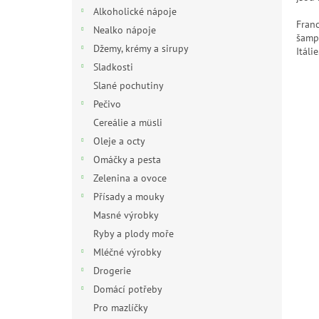
n
Alkoholické nápoje
e
Franc
Nealko nápoje
l
šampa
Džemy, krémy a sirupy
Itálie
Sladkosti
Slané pochutiny
Pečivo
Cereálie a müsli
Oleje a octy
Omáčky a pesta
Zelenina a ovoce
Přísady a mouky
Masné výrobky
Ryby a plody moře
Mléčné výrobky
Drogerie
Domácí potřeby
Pro mazlíčky