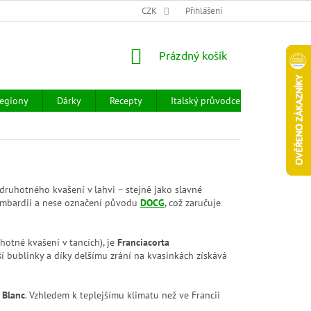
CHOD
HODNOCENÍ OBCHODU
CZK
OBCHODNÍ PODMÍNKY
Přihlášení
DOPR
NÁKUPNÍ
Prázdný košík
KOŠÍK
egiony
Dárky
Recepty
Italský průvodce
Prodejny
 druhotného kvašení v lahvi – stejně jako slavné
ombardii a nese označení původu
DOCG
, což zaručuje
hotné kvašení v tancích), je
Franciacorta
jší bublinky a díky delšímu zrání na kvasinkách získává
 Blanc
. Vzhledem k teplejšímu klimatu než ve Francii