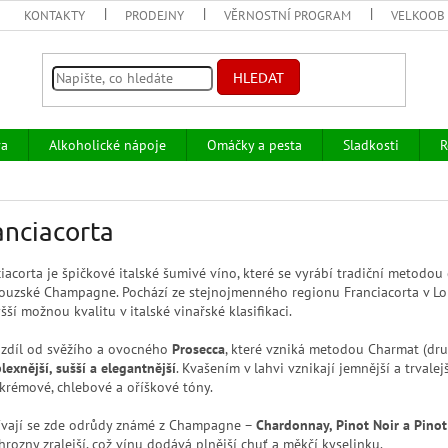
KONTAKTY
PRODEJNY
VĚRNOSTNÍ PROGRAM
VELKOOB
HLEDAT
va
Alkoholické nápoje
Omáčky a pesta
Sladkosti
R
anciacorta
iacorta je špičkové italské šumivé víno, které se vyrábí tradiční metodou
couzské Champagne. Pochází ze stejnojmenného regionu Franciacorta v L
šší možnou kvalitu v italské vinařské klasifikaci.
ozdíl od svěžího a ovocného
Prosecca
, které vzniká metodou Charmat (dru
exnější, sušší a elegantnější
. Kvašením v lahvi vznikají jemnější a trvale
krémové, chlebové a oříškové tóny.
ívají se zde odrůdy známé z Champagne –
Chardonnay, Pinot Noir a Pinot
hrozny zralejší, což vínu dodává plnější chuť a měkčí kyselinku.