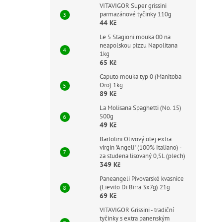
VITAVIGOR Super grissini
parmazánové tyčinky 110g
44 Kč
Le 5 Stagioni mouka 00 na
neapolskou pizzu Napolitana
1kg
65 Kč
Caputo mouka typ 0 (Manitoba
Oro) 1kg
89 Kč
La Molisana Spaghetti (No. 15)
500g
49 Kč
Bartolini Olivový olej extra
virgin "Angeli" (100% Italiano) -
za studena lisovaný 0,5L (plech)
349 Kč
Paneangeli Pivovarské kvasnice
(Lievito Di Birra 3x7g) 21g
69 Kč
VITAVIGOR Grissini - tradiční
tyčinky s extra panenským