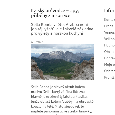
Italský průvodce – tipy,
Info
příběhy a inspirace
Kontak
Sella Ronda v létě: Arabba není
Prodej
jen ráj lyžařů, ale i skvělá základna
Věrnos
pro výlety a horskou kuchyni
Velko
6.8.2026
Hodno
Obcho
Doprav
Moje 
Ochran
Prohlá
Sella Ronda je slavný okruh kolem
masivu Sella, který většina lidí zná
hlavně jako zimní lyžařskou klasiku.
Jenže oblast kolem Arabby má obrovské
kouzlo i v létě. Místo sjezdovek tu
najdete panoramatické stezky, lanovky,