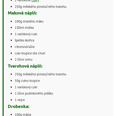
250g měkkého plnotučného tvarohu.
Maková náplň:
100g mletého máku
130ml mléka
1 vanilkový cukr
špetka skořice
citronová kůra
cukr krupice dle chuti
2 lžíce rumu
Tvarohová náplň:
250g měkkého plnotučného tvarohu
50g cukru krupice
1 vanilkový cukr
1 lžíce pudinkového prášku
1 vejce
Drobenka:
100g másla