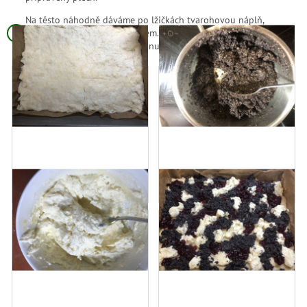
Na těsto náhodně dáváme po lžičkách tvarohovou náplň,
makovou náplň a višňový džem. Celý koláč hustě posypeme
drobenkou. Pečeme cca 30 minut na 200°C