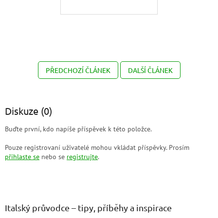
PŘEDCHOZÍ ČLÁNEK
DALŠÍ ČLÁNEK
Diskuze (0)
Buďte první, kdo napíše příspěvek k této položce.
Pouze registrovaní uživatelé mohou vkládat příspěvky. Prosím
přihlaste se
nebo se
registrujte
.
Z
á
p
a
Italský průvodce – tipy, příběhy a inspirace