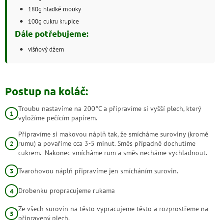
180g hladké mouky
100g cukru krupice
Dále potřebujeme:
višňový džem
Postup na koláč:
Troubu nastavíme na 200°C a připravíme si vyšší plech, který
vyložíme pečícím papírem.
Připravíme si makovou náplň tak, že smícháme suroviny (kromě
rumu) a povařime cca 3-5 minut. Směs případně dochutíme
cukrem. Nakonec vmícháme rum a směs necháme vychladnout.
Tvarohovou náplň připravíme jen smícháním surovin.
Drobenku propracujeme rukama
Ze všech surovin na těsto vypracujeme těsto a rozprostřeme na
připravený plech.