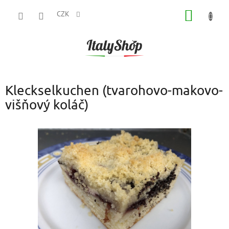
Přejít
NÁKUP
na
CZK
obsah
KOŠÍK
Kleckselkuchen (tvarohovo-makovo-
višňový koláč)