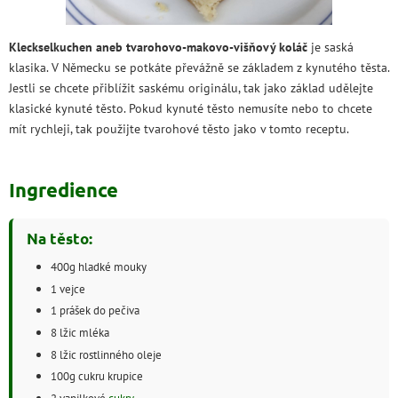
Kleckselkuchen aneb tvarohovo-makovo-višňový koláč
je saská
klasika. V Německu se potkáte převážně se základem z kynutého těsta.
Jestli se chcete přiblížit saskému originálu, tak jako základ udělejte
klasické kynuté těsto. Pokud kynuté těsto nemusíte nebo to chcete
mít rychleji, tak použijte tvarohové těsto jako v tomto receptu.
Ingredience
Na těsto:
400g hladké mouky
1 vejce
1 prášek do pečiva
8 lžic mléka
8 lžic rostlinného oleje
100g cukru krupice
2 vanilkové
cukry