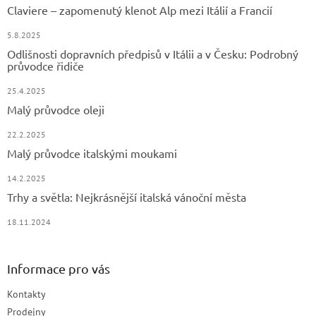
t
Claviere – zapomenutý klenot Alp mezi Itálií a Francií
í
5.8.2025
Odlišnosti dopravních předpisů v Itálii a v Česku: Podrobný
průvodce řidiče
25.4.2025
Malý průvodce oleji
22.2.2025
Malý průvodce italskými moukami
14.2.2025
Trhy a světla: Nejkrásnější italská vánoční města
18.11.2024
Informace pro vás
Kontakty
Prodejny