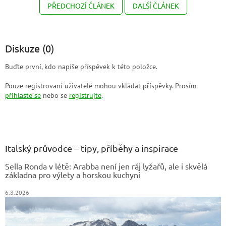
PŘEDCHOZÍ ČLÁNEK
DALŠÍ ČLÁNEK
Diskuze (0)
Buďte první, kdo napíše příspěvek k této položce.
Pouze registrovaní uživatelé mohou vkládat příspěvky. Prosím
přihlaste se
nebo se
registrujte
.
Z
á
p
a
Italský průvodce – tipy, příběhy a inspirace
t
Sella Ronda v létě: Arabba není jen ráj lyžařů, ale i skvělá
í
základna pro výlety a horskou kuchyni
6.8.2026