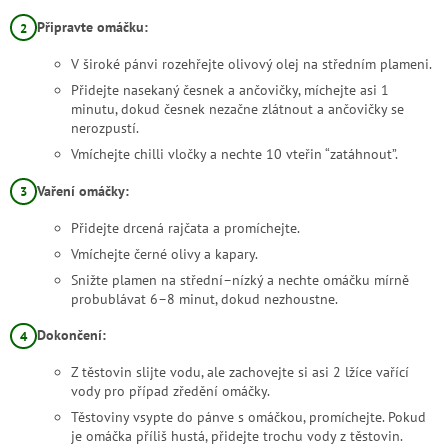
Připravte omáčku:
V široké pánvi rozehřejte olivový olej na středním plameni.
Přidejte nasekaný česnek a ančovičky, míchejte asi 1
minutu, dokud česnek nezačne zlátnout a ančovičky se
nerozpustí.
Vmíchejte chilli vločky a nechte 10 vteřin “zatáhnout”.
Vaření omáčky:
Přidejte drcená rajčata a promíchejte.
Vmíchejte černé olivy a kapary.
Snižte plamen na střední–nízký a nechte omáčku mírně
probublávat 6–8 minut, dokud nezhoustne.
Dokončení:
Z těstovin slijte vodu, ale zachovejte si asi 2 lžíce vařící
vody pro případ zředění omáčky.
Těstoviny vsypte do pánve s omáčkou, promíchejte. Pokud
je omáčka příliš hustá, přidejte trochu vody z těstovin.