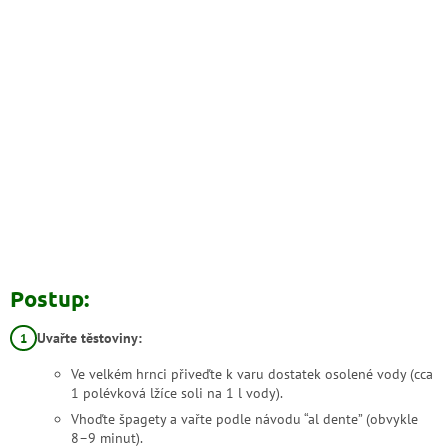
Postup:
Uvařte těstoviny:
Ve velkém hrnci přiveďte k varu dostatek osolené vody (cca
1 polévková lžíce soli na 1 l vody).
Vhoďte špagety a vařte podle návodu “al dente” (obvykle
8–9 minut).