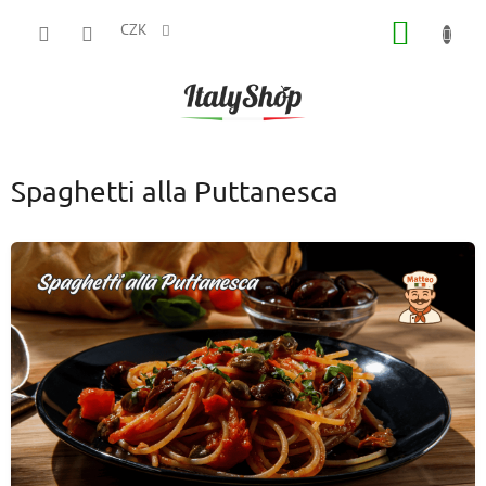
Přejít
NÁKUP
na
CZK
obsah
KOŠÍK
Spaghetti alla Puttanesca