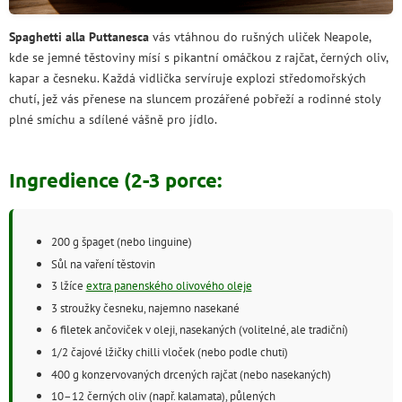
Spaghetti alla Puttanesca
vás vtáhnou do rušných uliček Neapole,
kde se jemné těstoviny mísí s pikantní omáčkou z rajčat, černých oliv,
kapar a česneku. Každá vidlička servíruje explozi středomořských
chutí, jež vás přenese na sluncem prozářené pobřeží a rodinné stoly
plné smíchu a sdílené vášně pro jídlo.
Ingredience (2-3 porce:
200 g špaget (nebo linguine)
Sůl na vaření těstovin
3 lžíce
extra panenského olivového oleje
3 stroužky česneku, najemno nasekané
6 filetek ančoviček v oleji, nasekaných (volitelné, ale tradiční)
1/2 čajové lžičky chilli vloček (nebo podle chuti)
400 g konzervovaných drcených rajčat (nebo nasekaných)
10–12 černých oliv (např. kalamata), půlených