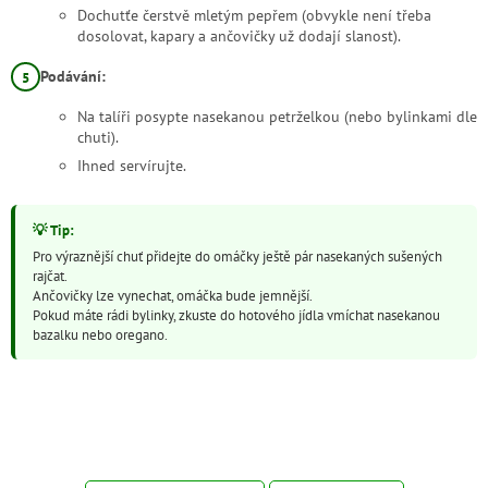
Dochutťe čerstvě mletým pepřem (obvykle není třeba
dosolovat, kapary a ančovičky už dodají slanost).
Podávání:
Na talíři posypte nasekanou petrželkou (nebo bylinkami dle
chuti).
Ihned servírujte.
Pro výraznější chuť přidejte do omáčky ještě pár nasekaných sušených
rajčat.
Ančovičky lze vynechat, omáčka bude jemnější.
Pokud máte rádi bylinky, zkuste do hotového jídla vmíchat nasekanou
bazalku nebo oregano.