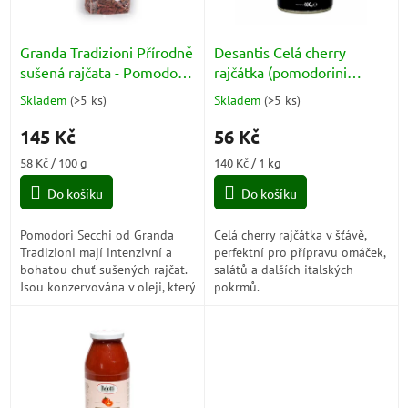
r
o
d
Granda Tradizioni Přírodně
Desantis Celá cherry
u
sušená rajčata - Pomodori
rajčátka (pomodorini
k
Secchi 250g
interi) 400g
Skladem
(
>5 ks
)
Skladem
(
>5 ks
)
Průměrné
Průměrné
t
hodnocení
hodnocení
ů
145 Kč
56 Kč
produktu
produktu
je
je
Měrná
Měrná
58 Kč / 100 g
140 Kč / 1 kg
5,0
5,0
cena:
cena:
z
z
Do košíku
Do košíku
5
5
hvězdiček.
hvězdiček.
Pomodori Secchi od Granda
Celá cherry rajčátka v šťávě,
Tradizioni mají intenzivní a
perfektní pro přípravu omáček,
bohatou chuť sušených rajčat.
salátů a dalších italských
Jsou konzervována v oleji, který
pokrmů.
jim dodává vlhkost a
zachovává jejich šťavnatost.
Sušená...