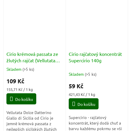
dodá každému jídlu opravdový
charakter....
Cirio krémová passata ze
Cirio rajčatový koncentrát
žlutých rajčat (Vellutata
Supercirio 140g
Dolce Datterino) 350g
Skladem
(
>5 ks
)
Průměrné
Skladem
(
>5 ks
)
hodnocení
109 Kč
produktu
59 Kč
je
Měrná
155,71 Kč / 1 kg
5,0
cena:
Měrná
421,43 Kč / 1 kg
z
Do košíku
cena:
5
Do košíku
hvězdiček.
Vellutata Dolce Datterino
Supercirio - rajčatový
Giallo di Sicilia od Cirio je
koncentrát, který dodá chuť a
jemně krémová passata z
barvu každému pokrmu se vší
nejlepších sicilských žlutých