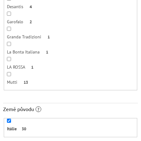
Desantis
4
Garofalo
2
Granda Tradizioni
1
La Bonta Italiana
1
LA ROSSA
1
Mutti
13
Země původu
?
Itálie
30