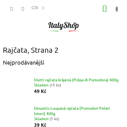
Přejít
NÁKUP
na
CZK
obsah
KOŠÍK
Rajčata
, Strana 2
Nejprodávanější
Mutti rajčata krájená (Polpa di Pomodora) 400g
Skladem
(
>5 ks
)
49 Kč
Desantis Loupaná rajčata (Pomodori Pelati
Interi) 400g
Skladem
(
5 ks
)
39 Kč