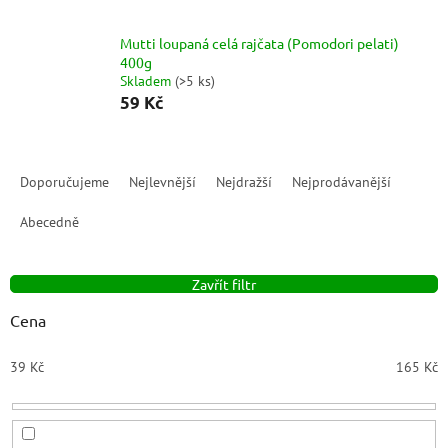
Mutti loupaná celá rajčata (Pomodori pelati)
400g
Skladem
(
>5 ks
)
59 Kč
Ř
a
Doporučujeme
Nejlevnější
Nejdražší
Nejprodávanější
z
e
Abecedně
n
í
Zavřít filtr
p
r
Cena
o
d
39
Kč
165
Kč
u
k
t
ů