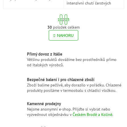
intenzivní chutí čerstvých
datterini rajčat. Bez přidaného
rajčat.
cukru, přirozeně sladká,
ideální...
S
1
2
3
t
r
30
položek celkem
O
á
v
NAHORU
n
l
k
o
á
v
d
Přímý dovoz z Itálie
á
a
Většinu produktů dovážíme bez prostředníků přímo
n
c
í
od italských výrobců.
í
p
r
Bezpečné balení i pro chlazené zboží
v
Zboží balíme pečlivě, aby dorazilo v pořádku. Chlazené
k
produkty posíláme v termoobalu s chladicí vložkou.
y
v
Kamenné prodejny
ý
Nejsme anonymní e-shop. Přijďte si vybrat nebo
p
vyzvednout objednávku v
Českém Brodě a Kolíně
.
i
s
u