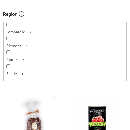
Region
?
Lombardie
2
Piemont
1
Apulie
5
Sicílie
1
V
ý
p
i
s
p