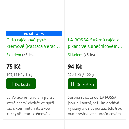
95 Kč
–21 %
Cirio rajčatové pyré
LA ROSSA Sušená rajčata
krémové (Passata Verace)
pikant ve slunečnicovém
700g
oleji 290g
Skladem
(
>5 ks
)
Skladem
(
>5 ks
)
Průměrné
Průměrné
hodnocení
hodnocení
75 Kč
94 Kč
produktu
produktu
je
je
Měrná
Měrná
107,14 Kč / 1 kg
32,41 Kč / 100 g
5,0
4,0
cena:
cena:
z
z
Do košíku
Do košíku
5
5
hvězdiček.
hvězdiček.
La Verace je tradiční pyré ,
Sušená rajčata od LA ROSSA
které nesmí chybět ve spíži
jsou pikantní, což jim dodává
těch, kteří milují italskou
výrazný a oživující zážitek. Jsou
kuchyni! Jeho krémová a
marinována ve slunečnicovém
homogenní konzistence v
oleji, který jim dodává jemnou
kombinaci...
texturu a bohatou chuť....