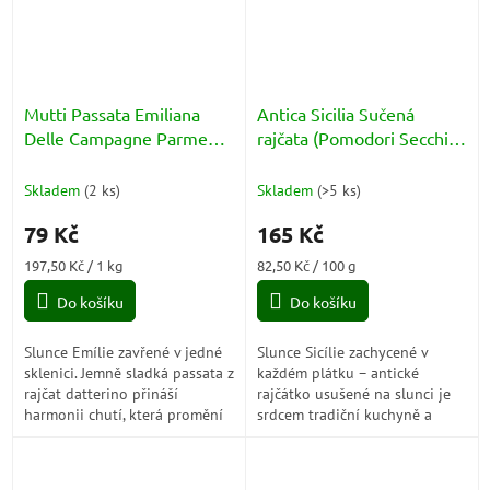
Mutti Passata Emiliana
Antica Sicilia Sučená
Delle Campagne Parmensi
rajčata (Pomodori Secchi)
L'Armoniosa 400g
200g
Skladem
(
2 ks
)
Skladem
(
>5 ks
)
79 Kč
165 Kč
Měrná
Měrná
197,50 Kč / 1 kg
82,50 Kč / 100 g
cena:
cena:
Do košíku
Do košíku
Slunce Emílie zavřené v jedné
Slunce Sicílie zachycené v
sklenici. Jemně sladká passata z
každém plátku – antické
rajčat datterino přináší
rajčátko usušené na slunci je
harmonii chutí, která promění
srdcem tradiční kuchyně a
každé jídlo v malý italský
nositelem autentického
zážitek. Stačí ochutnat a...
středomořského kouzla.
Pomodori secchi al...