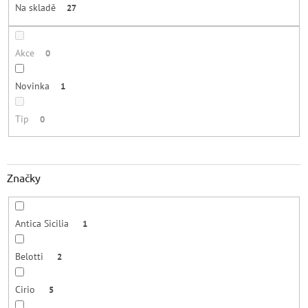
Na skladě
27
Akce
0
Novinka
1
Tip
0
Značky
Antica Sicilia
1
Belotti
2
Cirio
5