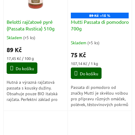
89 Kč
–15 %
Belotti rajčatové pyré
Mutti Passata di pomodoro
(Passata Rustica) 510g
700g
Skladem
(
>5 ks
)
Průměrné
Skladem
(
>5 ks
)
hodnocení
89 Kč
produktu
75 Kč
je
Měrná
17,45 Kč / 100 g
5,0
cena:
Měrná
107,14 Kč / 1 kg
z
Do košíku
cena:
5
Do košíku
hvězdiček.
Hutná a výrazná rajčatová
Passata di pomodoro od
passata s kousky dužiny.
značky Mutti je skvělou volbou
Obsahuje pouze BIO italská
pro přípravu různých omáček,
rajčata. Perfektní základ pro
polévek, těstovinových pokrmů
pravou chuť středomořské
a dalších jídel, která vyžadují
kuchyně.
bohatou a vyváženou
rajčatovou...