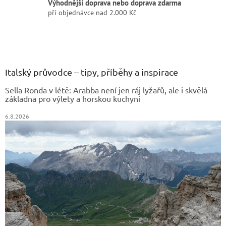
Výhodnější doprava nebo doprava zdarma
pří objednávce nad 2.000 Kč
Z
á
p
a
Italský průvodce – tipy, příběhy a inspirace
t
Sella Ronda v létě: Arabba není jen ráj lyžařů, ale i skvělá
í
základna pro výlety a horskou kuchyni
6.8.2026