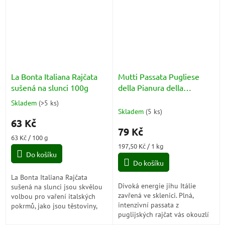
La Bonta Italiana Rajčata
Mutti Passata Pugliese
sušená na slunci 100g
della Pianura della
Capitanata La Vigorosa
Skladem
(
>5 ks
)
Průměrné
400g
Skladem
(
5 ks
)
hodnocení
63 Kč
produktu
79 Kč
je
Měrná
63 Kč / 100 g
3,0
cena:
Měrná
197,50 Kč / 1 kg
z
Do košíku
cena:
5
Do košíku
hvězdiček.
La Bonta Italiana Rajčata
Divoká energie jihu Itálie
sušená na slunci jsou skvělou
zavřená ve sklenici. Plná,
volbou pro vaření italských
intenzivní passata z
pokrmů, jako jsou těstoviny,
puglijských rajčat vás okouzlí
saláty, pizzy, sendviče a další.
svou silou i svěží chutí, která
Můžete je také použít jako...