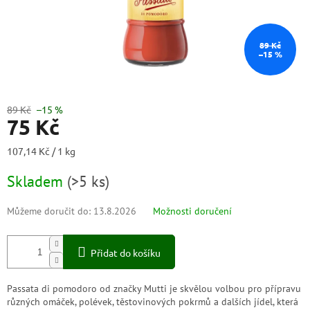
89 Kč
–15 %
89 Kč
–15 %
75 Kč
Měrná
107,14 Kč / 1 kg
cena:
Skladem
(
>5 ks
)
Můžeme doručit do:
13.8.2026
Možnosti doručení
Přidat do košíku
Passata di pomodoro od značky Mutti je skvělou volbou pro přípravu
různých omáček, polévek, těstovinových pokrmů a dalších jídel, která