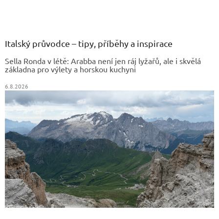
Z
á
p
a
Italský průvodce – tipy, příběhy a inspirace
t
Sella Ronda v létě: Arabba není jen ráj lyžařů, ale i skvělá
í
základna pro výlety a horskou kuchyni
6.8.2026