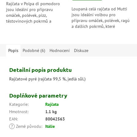
hvězdiček.
Rajčata v Polpa di pomodoro
Loupaná celá rajčata od Mutti
jsou ideální pro přípravu
jsou ideální volbou pro
omáček, polévek, pizz,
přípravu omáček, polévek, ragú
těstovinových pokrmů a
a dalších pokrmů, které
dalších jídel, která vyžadují
vyžadují plnou a výraznou
skvělou rajčatovou chuť a
rajčatovou chuť. Tato rajčata
konzistenci. Krájená...
jsou balena...
Popis
Podobné (6)
Hodnocení
Diskuze
Detailní popis produktu
Rajčatové pyré (rajčata 99,5 %, jedlá sůl.)
Doplňkové parametry
Kategorie
:
Rajčata
Hmotnost
:
1.1 kg
EAN
:
80042563
?
Země původu
:
Itálie