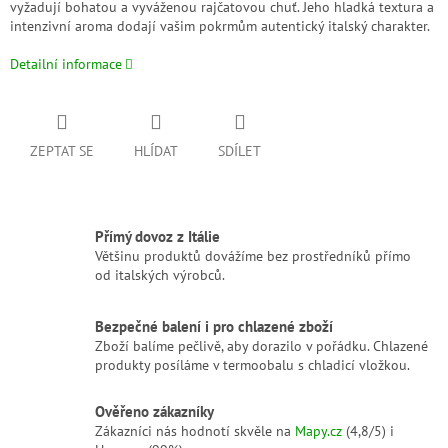
vyžadují bohatou a vyváženou rajčatovou chuť. Jeho hladká textura a
intenzivní aroma dodají vašim pokrmům autentický italský charakter.
Detailní informace
ZEPTAT SE
HLÍDAT
SDÍLET
Přímý dovoz z Itálie
Většinu produktů dovážíme bez prostředníků přímo
od italských výrobců.
Bezpečné balení i pro chlazené zboží
Zboží balíme pečlivě, aby dorazilo v pořádku. Chlazené
produkty posíláme v termoobalu s chladicí vložkou.
Ověřeno zákazníky
Zákazníci nás hodnotí skvěle na
Mapy.cz
(4,8/5) i