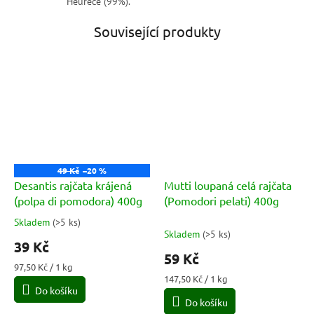
Heurece (99%).
Související produkty
49 Kč
–20 %
Desantis rajčata krájená
Mutti loupaná celá rajčata
(polpa di pomodora) 400g
(Pomodori pelati) 400g
Skladem
(
>5 ks
)
Průměrné
Skladem
(
>5 ks
)
hodnocení
39 Kč
produktu
59 Kč
je
Měrná
97,50 Kč / 1 kg
5,0
cena:
Měrná
147,50 Kč / 1 kg
Do košíku
cena:
z
Do košíku
5