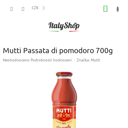
Přejít
NÁKUP
na
CZK
obsah
KOŠÍK
Mutti Passata di pomodoro 700g
Průměrné
Neohodnoceno
Podrobnosti hodnocení
Značka:
Mutti
hodnocení
produktu
je
0,0
z
5
hvězdiček.