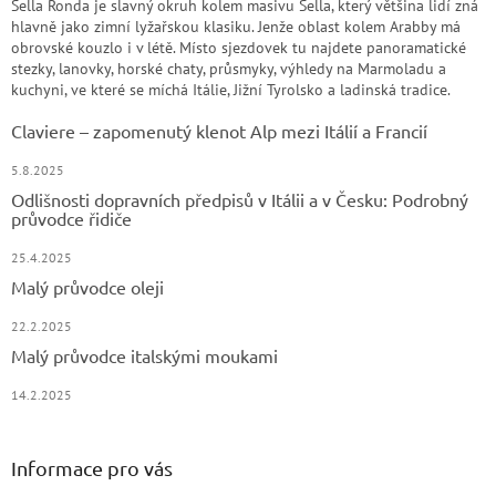
Sella Ronda je slavný okruh kolem masivu Sella, který většina lidí zná
hlavně jako zimní lyžařskou klasiku. Jenže oblast kolem Arabby má
obrovské kouzlo i v létě. Místo sjezdovek tu najdete panoramatické
stezky, lanovky, horské chaty, průsmyky, výhledy na Marmoladu a
kuchyni, ve které se míchá Itálie, Jižní Tyrolsko a ladinská tradice.
Claviere – zapomenutý klenot Alp mezi Itálií a Francií
5.8.2025
Odlišnosti dopravních předpisů v Itálii a v Česku: Podrobný
průvodce řidiče
25.4.2025
Malý průvodce oleji
22.2.2025
Malý průvodce italskými moukami
14.2.2025
Informace pro vás