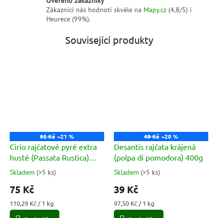
Zákazníci nás hodnotí skvěle na
Mapy.cz
(4,8/5) i
Heurece (99%).
Související produkty
95 Kč
–21 %
49 Kč
–20 %
Cirio rajčatové pyré extra
Desantis rajčata krájená
husté (Passata Rustica)
(polpa di pomodora) 400g
680g
Skladem
(
>5 ks
)
Skladem
(
>5 ks
)
Průměrné
Průměrné
hodnocení
hodnocení
75 Kč
39 Kč
produktu
produktu
je
je
Měrná
Měrná
110,29 Kč / 1 kg
97,50 Kč / 1 kg
5,0
5,0
cena:
cena: