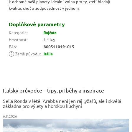
k ochraně naší planety. Ideální volba pro ty, kteří hledají
kvalitu, chuť a zodpovědnost v jednom.
Doplňkové parametry
Kategorie
:
Rajčata
Hmotnost
:
1.1 kg
EAN
:
8005110191015
?
Země původu
:
Itálie
Z
á
p
a
Italský průvodce – tipy, příběhy a inspirace
t
Sella Ronda v létě: Arabba není jen ráj lyžařů, ale i skvělá
í
základna pro výlety a horskou kuchyni
6.8.2026