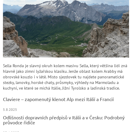
Sella Ronda je slavný okruh kolem masivu Sella, který většina lidí zná
hlavně jako zimní lyžařskou klasiku. Jenže oblast kolem Arabby má
obrovské kouzlo i v létě. Místo sjezdovek tu najdete panoramatické
stezky, lanovky, horské chaty, průsmyky, výhledy na Marmoladu a
kuchyni, ve které se míchá Itálie, Jižní Tyrolsko a ladinská tradice.
Claviere – zapomenutý klenot Alp mezi Itálií a Francií
5.8.2025
Odlišnosti dopravních předpisů v Itálii a v Česku: Podrobný
průvodce řidiče