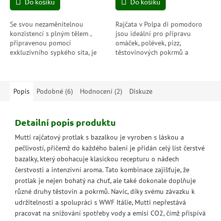
Do košíku
Do košíku
z
z
5
5
hvězdiček.
hvězdiček.
Se svou nezaměnitelnou
Rajčata v Polpa di pomodoro
konzistencí s plným tělem ,
jsou ideální pro přípravu
připravenou pomocí
omáček, polévek, pizz,
exkluzivního sypkého síta, je
těstovinových pokrmů a
Rustica pyré par excellence ,
dalších jídel, která vyžadují
jediné, které se...
skvělou rajčatovou chuť a
konzistenci. Krájená...
Popis
Podobné (6)
Hodnocení (2)
Diskuze
Detailní popis produktu
Mutti rajčatový protlak s bazalkou je vyroben s láskou a
pečlivostí, přičemž do každého balení je přidán celý list čerstvé
bazalky, který obohacuje klasickou recepturu o nádech
čerstvosti a intenzivní aroma. Tato kombinace zajišťuje, že
protlak je nejen bohatý na chuť, ale také dokonale doplňuje
různé druhy těstovin a pokrmů. Navíc, díky svému závazku k
udržitelnosti a spolupráci s WWF Itálie, Mutti nepřestává
pracovat na snižování spotřeby vody a emisí CO2, čímž přispívá