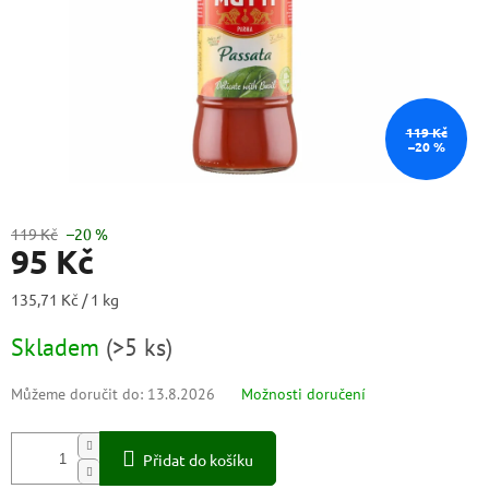
119 Kč
–20 %
119 Kč
–20 %
95 Kč
Měrná
135,71 Kč / 1 kg
cena:
Skladem
(
>5 ks
)
Můžeme doručit do:
13.8.2026
Možnosti doručení
Přidat do košíku