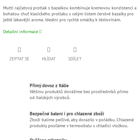
Mutti rajčatový protlak s bazalkou kombinuje kremovou konzistenci a
bohatou chuť klasického protlaku s celým listem čerstvé bazalky pro
ještě lákavější aroma. Ideální pro rychlé omáčky k těstovinám.
Detailní informace
ZEPTAT SE
HLÍDAT
SDÍLET
Přímý dovoz z Itálie
Většinu produktů dovážíme bez prostředníků přímo
od italských výrobců.
Bezpečné balení i pro chlazené zboží
Zboží balíme pečlivě, aby dorazilo v pořádku. Chlazené
produkty posíláme v termoobalu s chladicí vložkou.
Ověřeno zákazníky