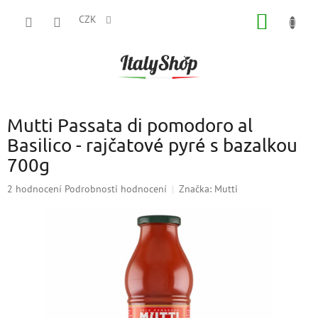
Přejít
NÁKUP
na
CZK
obsah
KOŠÍK
Mutti Passata di pomodoro al
Basilico - rajčatové pyré s bazalkou
700g
Průměrné
2 hodnocení
Podrobnosti hodnocení
Značka:
Mutti
hodnocení
produktu
je
5,0
z
5
hvězdiček.