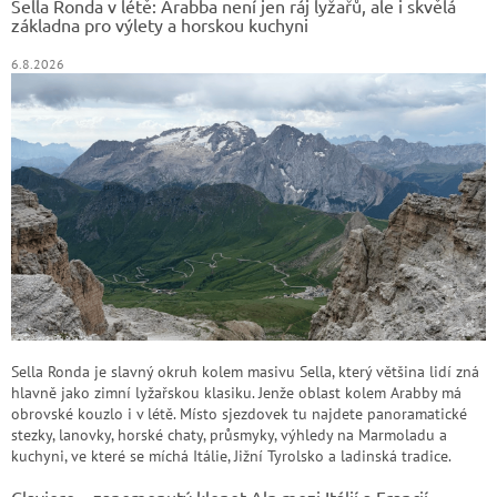
Sella Ronda v létě: Arabba není jen ráj lyžařů, ale i skvělá
í
základna pro výlety a horskou kuchyni
6.8.2026
Sella Ronda je slavný okruh kolem masivu Sella, který většina lidí zná
hlavně jako zimní lyžařskou klasiku. Jenže oblast kolem Arabby má
obrovské kouzlo i v létě. Místo sjezdovek tu najdete panoramatické
stezky, lanovky, horské chaty, průsmyky, výhledy na Marmoladu a
kuchyni, ve které se míchá Itálie, Jižní Tyrolsko a ladinská tradice.