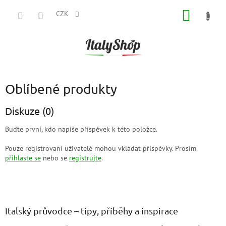
Přejít
NÁKUP
na
CZK
obsah
KOŠÍK
Oblíbené produkty
Diskuze (0)
Buďte první, kdo napíše příspěvek k této položce.
Pouze registrovaní uživatelé mohou vkládat příspěvky. Prosím
přihlaste se
nebo se
registrujte
.
Z
á
p
a
Italský průvodce – tipy, příběhy a inspirace
t