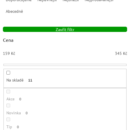
z
e
Abecedně
n
í
Zavřít filtr
p
r
Cena
o
d
159
Kč
345
Kč
u
k
t
ů
Na skladě
11
Akce
0
Novinka
0
Tip
0