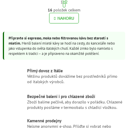
skutečně...
1
2
t
r
16
položek celkem
O
á
v
NAHORU
n
l
k
o
á
v
d
á
Připravte si espresso, moka nebo filtrovanou kávu bez starostí s
a
n
mletím.
Menší balení mleté kávy se hodí na cesty, do kanceláře nebo
c
í
jako vstupenka do světa italských chutí. Každé zrnko bylo namleto s
í
respektem k tradici – a je připraveno na okamžité potěšení.
p
r
v
Přímý dovoz z Itálie
k
Většinu produktů dovážíme bez prostředníků přímo
y
od italských výrobců.
v
ý
p
Bezpečné balení i pro chlazené zboží
i
Zboží balíme pečlivě, aby dorazilo v pořádku. Chlazené
s
produkty posíláme v termoobalu s chladicí vložkou.
u
Kamenné prodejny
Nejsme anonymní e-shop. Přijďte si vybrat nebo