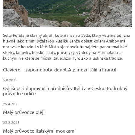
Sella Ronda je slavný okruh kolem masivu Sella, který většina lidí zná
hlavně jako zimní lyžařskou klasiku. Jenže oblast kolem Arabby má
obrovské kouzlo i v létě. Místo sjezdovek tu najdete panoramatické
stezky, lanovky, horské chaty, průsmyky, výhledy na Marmoladu a
kuchyni, ve které se míchá Itálie, Jižní Tyrolsko a ladinská tradice.
Claviere – zapomenutý klenot Alp mezi Itálií a Francií
5.8.2025
Odlišnosti dopravních předpisů v Itálii a v Česku: Podrobný
průvodce řidiče
25.4.2025
Malý průvodce oleji
22.2.2025
Malý průvodce italskými moukami