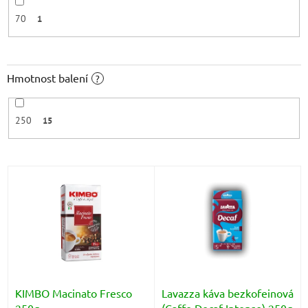
70
1
Hmotnost balení
?
250
15
V
ý
p
i
s
p
r
o
d
KIMBO Macinato Fresco
Lavazza káva bezkofeinová