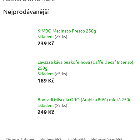
Nejprodávanější
KIMBO Macinato Fresco 250g
Skladem
(
>5 ks
)
239 Kč
Lavazza káva bezkofeinová (Caffe Decaf Intenso)
250g
Skladem
(
>5 ks
)
189 Kč
Bontadi Miscela ORO (Arabica 80%) mletá 250g
Skladem
(
>5 ks
)
249 Kč
Ř
a
Doporučujeme
Nejlevnější
Nejdražší
Nejprodávanější