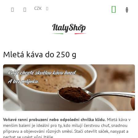
Přejít
NÁKUP
na
CZK
obsah
KOŠÍK
Mletá káva do 250 g
Voňavé ranní probuzení nebo odpolední chvilka klidu.
Mletá káva v
menším balení je ideální pro ty, kdo milují čerstvou chuť, snadnou
přípravu a objevování různých směsí. Stačí otevřít sáček, nasypat a
nechat se unést vůní Itálie.