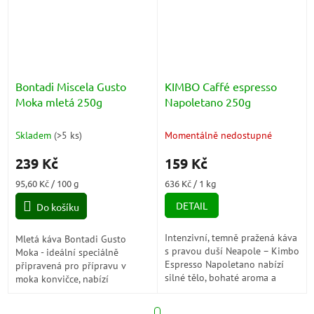
Bontadi Miscela Gusto
KIMBO Caffé espresso
Moka mletá 250g
Napoletano 250g
Skladem
(
>5 ks
)
Momentálně nedostupné
239 Kč
159 Kč
Měrná
Měrná
95,60 Kč / 100 g
636 Kč / 1 kg
cena:
cena:
DETAIL
Do košíku
Intenzivní, temně pražená káva
Mletá káva Bontadi Gusto
s pravou duší Neapole – Kimbo
Moka - ideální speciálně
Espresso Napoletano nabízí
připravená pro přípravu v
silné tělo, bohaté aroma a
moka konvičce, nabízí
dlouhotrvající chuťový zážitek.
lahodnou a sladkou chuť.
Ideální pro milovníky
S