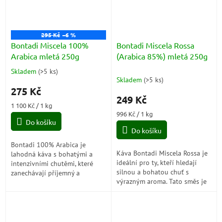
295 Kč
–6 %
Bontadi Miscela 100%
Bontadi Miscela Rossa
Arabica mletá 250g
(Arabica 85%) mletá 250g
Skladem
(
>5 ks
)
Průměrné
Skladem
(
>5 ks
)
hodnocení
275 Kč
produktu
249 Kč
je
Měrná
1 100 Kč / 1 kg
5,0
cena:
Měrná
996 Kč / 1 kg
z
Do košíku
cena:
5
Do košíku
hvězdiček.
Bontadi 100% Arabica je
Káva Bontadi Miscela Rossa je
lahodná káva s bohatými a
ideální pro ty, kteří hledají
intenzivními chutěmi, které
silnou a bohatou chuť s
zanechávají příjemný a
výrazným aroma. Tato směs je
dlouhotrvající dojem na vašem
speciálně navržena pro
jazyku.
přípravu v moka konvičce.