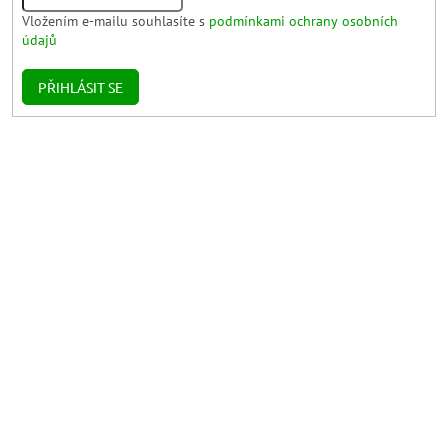
Vložením e-mailu souhlasíte s
podmínkami ochrany osobních
údajů
PŘIHLÁSIT SE