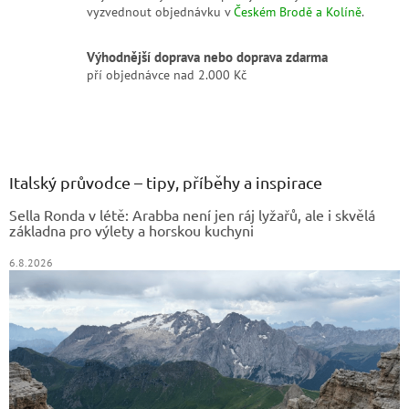
vyzvednout objednávku v
Českém Brodě a Kolíně
.
Výhodnější doprava nebo doprava zdarma
pří objednávce nad 2.000 Kč
Z
á
p
a
Italský průvodce – tipy, příběhy a inspirace
t
Sella Ronda v létě: Arabba není jen ráj lyžařů, ale i skvělá
í
základna pro výlety a horskou kuchyni
6.8.2026