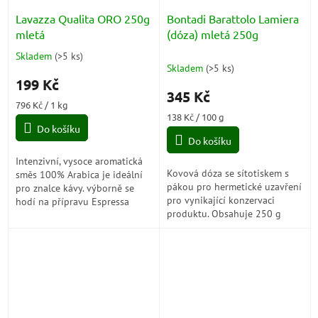
Lavazza Qualita ORO 250g
Bontadi Barattolo Lamiera
mletá
(dóza) mletá 250g
Skladem
(
>5 ks
)
Průměrné
Skladem
(
>5 ks
)
hodnocení
199 Kč
produktu
345 Kč
je
Měrná
796 Kč / 1 kg
5,0
cena:
Měrná
138 Kč / 100 g
z
Do košíku
cena:
5
Do košíku
hvězdiček.
Intenzivní, vysoce aromatická
Kovová dóza se sítotiskem s
směs 100% Arabica je ideální
pákou pro hermetické uzavření
pro znalce kávy. výborně se
pro vynikající konzervaci
hodí na přípravu Espressa
produktu. Obsahuje 250 g
nebo Cafe Americano.
vakuově mleté ​​kávy pro moka
konvičky, extra kvalita pro
vynikající...