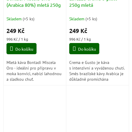
(Arabica 80%) mletá 250g
250g mletá
Skladem
(
>5 ks
)
Skladem
(
>5 ks
)
249 Kč
249 Kč
Měrná
Měrná
996 Kč / 1 kg
996 Kč / 1 kg
cena:
cena:
Do košíku
Do košíku
Mletá káva Bontadi Miscela
Crema e Gusto je káva
Oro - ideální pro přípravu v
s intenzivní a vyváženou chutí.
moka konvici, nabízí lahodnou
Směs brazilské kávy Arabica je
a sladkou chuť.
důkladně promíchána
s nejlepší Robustou
v jihovýchodní Asii. Vyroben
ze...