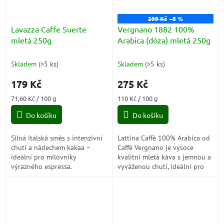
299 Kč
–8 %
Lavazza Caffe Suerte
Vergnano 1882 100%
mletá 250g
Arabica (dóza) mletá 250g
Skladem
(
>5 ks
)
Skladem
(
>5 ks
)
179 Kč
275 Kč
Měrná
Měrná
71,60 Kč / 100 g
110 Kč / 100 g
cena:
cena:
Do košíku
Do košíku
Silná italská směs s intenzivní
Lattina Caffè 100% Arabica od
chutí a nádechem kakaa –
Caffè Vergnano je vysoce
ideální pro milovníky
kvalitní mletá káva s jemnou a
výrazného espressa.
vyváženou chutí, ideální pro
přípravu v moka konvici.