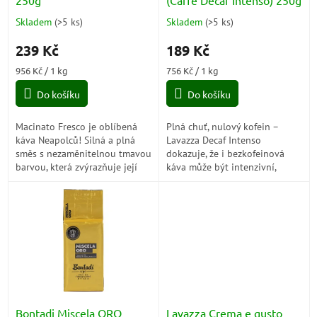
u
250g
(Caffe Decaf Intenso) 250g
k
Skladem
(
>5 ks
)
Skladem
(
>5 ks
)
Průměrné
Průměrné
t
hodnocení
hodnocení
ů
239 Kč
189 Kč
produktu
produktu
je
je
Měrná
Měrná
956 Kč / 1 kg
756 Kč / 1 kg
5,0
5,0
cena:
cena:
z
z
Do košíku
Do košíku
5
5
hvězdiček.
hvězdiček.
Macinato Fresco je oblíbená
Plná chuť, nulový kofein –
káva Neapolců! Silná a plná
Lavazza Decaf Intenso
směs s nezaměnitelnou tmavou
dokazuje, že i bezkofeinová
barvou, která zvýrazňuje její
káva může být intenzivní,
plnou a obklopující
voňavá a krémová. Ideální pro
chuť.Čerstvě mletá ​​káva s...
každého, kdo nechce slevit z
chuti, ale...
Bontadi Miscela ORO
Lavazza Crema e gusto