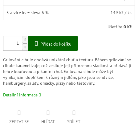
5 a více ks = sleva 6 %
149 Kč
/ ks
Ušetříte
0 Kč
Přidat do košíku
Grilování cibule dodává unikátní chuť a texturu. Během grilování se
cibule karamelizuje, což zesiluje její přirozenou sladkost a přidává jí
lehce kouřovou a pikantní chuť. Grilovaná cibule může být
vynikajícím doplňkem k různým jídlům, jako jsou sendviče,
hamburgery, saláty, omáčky, pizzy nebo těstoviny.
Detailní informace
ZEPTAT SE
HLÍDAT
SDÍLET