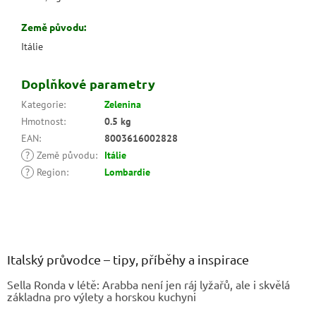
Země původu:
Itálie
Doplňkové parametry
Kategorie
:
Zelenina
Hmotnost
:
0.5 kg
EAN
:
8003616002828
?
Země původu
:
Itálie
?
Region
:
Lombardie
Z
á
p
a
Italský průvodce – tipy, příběhy a inspirace
t
Sella Ronda v létě: Arabba není jen ráj lyžařů, ale i skvělá
í
základna pro výlety a horskou kuchyni