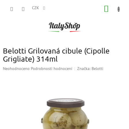
Přejít
NÁKUP
na
CZK
obsah
KOŠÍK
Belotti Grilovaná cibule (Cipolle
Grigliate) 314ml
Průměrné
Neohodnoceno
Podrobnosti hodnocení
Značka:
Belotti
hodnocení
produktu
je
0,0
z
5
hvězdiček.