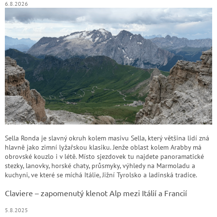
6.8.2026
Sella Ronda je slavný okruh kolem masivu Sella, který většina lidí zná
hlavně jako zimní lyžařskou klasiku. Jenže oblast kolem Arabby má
obrovské kouzlo i v létě. Místo sjezdovek tu najdete panoramatické
stezky, lanovky, horské chaty, průsmyky, výhledy na Marmoladu a
kuchyni, ve které se míchá Itálie, Jižní Tyrolsko a ladinská tradice.
Claviere – zapomenutý klenot Alp mezi Itálií a Francií
5.8.2025