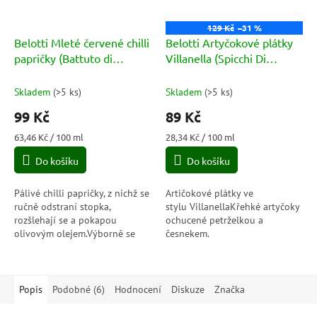
129 Kč
–31 %
Belotti Mleté červené chilli
Belotti Artyčokové plátky
papričky (Battuto di
Villanella (Spicchi Di
Peperoncino Rosso) 156ml
Carciofo Villanella) 314ml
Skladem
(
>5 ks
)
Skladem
(
>5 ks
)
99 Kč
89 Kč
Měrná
Měrná
63,46 Kč / 100 ml
28,34 Kč / 100 ml
cena:
cena:
Do košíku
Do košíku
Pálivé chilli papričky, z nichž se
Artičokové plátky ve
ručně odstraní stopka,
stylu VillanellaKřehké artyčoky
rozšlehají se a pokapou
ochucené petrželkou a
olivovým olejem.Výborně se
česnekem.
hodí na bruschettu jako
aperitiv nebo jako příloha ke
grilovaným...
Popis
Podobné (6)
Hodnocení
Diskuze
Značka