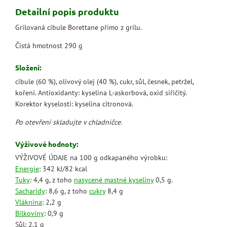
Detailní popis produktu
Grilovaná cibule Borettane přímo z grilu.
Čistá hmotnost 290 g
Složení:
cibule (60 %), olivový olej (40 %), cukr, sůl, česnek, petržel,
koření. Antioxidanty: kyselina L-askorbová, oxid siřičitý.
Korektor kyselosti: kyselina citronová.
Po otevření skladujte v chladničce.
Výživové hodnoty:
VÝŽIVOVÉ ÚDAJE na 100 g odkapaného výrobku:
Energie
: 342 kJ/82 kcal
Tuky
: 4,4 g, z toho
nasycené mastné kyseliny
0,5 g.
Sacharidy
: 8,6 g, z toho
cukry
8,4 g
Vláknina
: 2,2 g
Bílkoviny
: 0,9 g
Sůl: 2,1 g