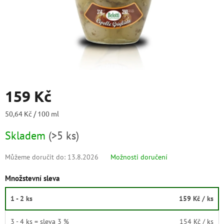
159 Kč
Měrná
50,64 Kč / 100 ml
cena:
Skladem
(
>5 ks
)
Můžeme doručit do:
13.8.2026
Možnosti doručení
Množstevní sleva
1 - 2 ks
159 Kč
/ ks
3 - 4 ks = sleva 3 %
154 Kč
/ ks