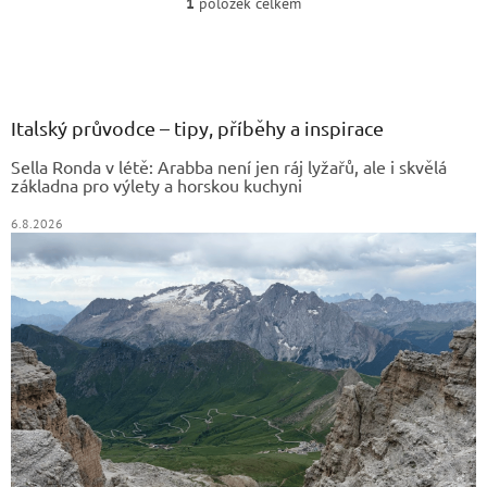
1
položek celkem
O
v
Z
l
á
á
d
p
a
a
Italský průvodce – tipy, příběhy a inspirace
c
t
í
Sella Ronda v létě: Arabba není jen ráj lyžařů, ale i skvělá
í
p
základna pro výlety a horskou kuchyni
r
v
6.8.2026
k
y
v
ý
p
i
s
u