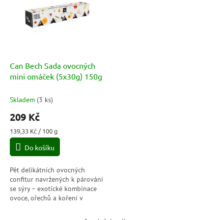
p
o
i
d
s
u
p
k
r
t
o
ů
d
Can Bech Sada ovocných
u
mini omáček (5x30g) 150g
k
t
Skladem
(
3 ks
)
ů
209 Kč
Měrná
139,33 Kč / 100 g
cena:
Do košíku
Pět delikátních ovocných
confitur navržených k párování
se sýry – exotické kombinace
ovoce, ořechů a koření v
praktických mini dózičkách.