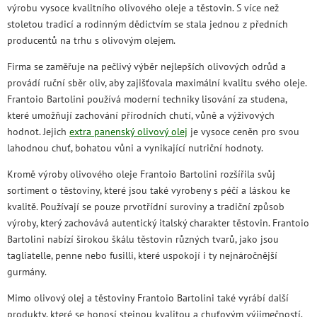
výrobu vysoce kvalitního olivového oleje a těstovin. S více než
stoletou tradicí a rodinným dědictvím se stala jednou z předních
producentů na trhu s olivovým olejem.
Firma se zaměřuje na pečlivý výběr nejlepších olivových odrůd a
provádí ruční sběr oliv, aby zajišťovala maximální kvalitu svého oleje.
Frantoio Bartolini používá moderní techniky lisování za studena,
které umožňují zachování přírodních chutí, vůně a výživových
hodnot. Jejich
extra panenský olivový olej
je vysoce ceněn pro svou
lahodnou chuť, bohatou vůni a vynikající nutriční hodnoty.
Kromě výroby olivového oleje Frantoio Bartolini rozšířila svůj
sortiment o těstoviny, které jsou také vyrobeny s péčí a láskou ke
kvalitě. Používají se pouze prvotřídní suroviny a tradiční způsob
výroby, který zachovává autentický italský charakter těstovin. Frantoio
Bartolini nabízí širokou škálu těstovin různých tvarů, jako jsou
tagliatelle, penne nebo fusilli, které uspokojí i ty nejnáročnější
gurmány.
Mimo olivový olej a těstoviny Frantoio Bartolini také vyrábí další
produkty, které se honosí stejnou kvalitou a chuťovým výjimečností.