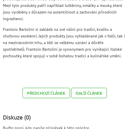
Mezi tyto produkty patří například luštěniny, omáčky a mouky, které
jsou vyráběny s důrazem na autentičnost a zachování přírodních
ingrediencí.
Frantoio Bartolini si zakládá na své vášni pro tradici, kvalitu a
chuťovou excelenci. Jejich produkty jsou vyhledávané jak v Itálii, tak i
na mezinárodním trhu, a těší se velkému uznání a důvěře
spotřebitelů. Frantoio Bartolini je synonymem pro vynikající italské
pochoutky, které spojují v sobě bohatou tradici a kulinářské umění.
PŘEDCHOZÍ ČLÁNEK
DALŠÍ ČLÁNEK
Diskuze (0)
Buďte první, kdo napíše příspěvek k této položce.