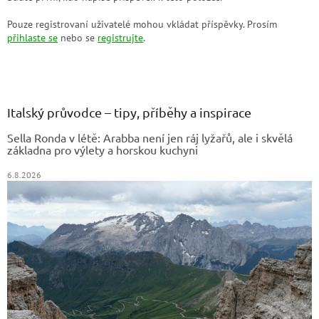
Pouze registrovaní uživatelé mohou vkládat příspěvky. Prosím
přihlaste se
nebo se
registrujte
.
Z
á
p
a
Italský průvodce – tipy, příběhy a inspirace
t
Sella Ronda v létě: Arabba není jen ráj lyžařů, ale i skvělá
í
základna pro výlety a horskou kuchyni
6.8.2026