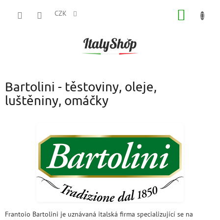
Přejít
NÁKUP
na
CZK
obsah
KOŠÍK
Bartolini - těstoviny, oleje,
luštěniny, omáčky
Frantoio Bartolini je uznávaná italská firma specializující se na