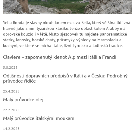
Sella Ronda je slavný okruh kolem masivu Sella, který většina lidí zná
hlavně jako zimní lyžařskou klasiku. Jenže oblast kolem Arabby má
obrovské kouzlo i v létě. Místo sjezdovek tu najdete panoramatické
stezky, lanovky, horské chaty, průsmyky, výhledy na Marmoladu a
kuchyni, ve které se míchá Itálie, Jižní Tyrolsko a ladinská tradice.
Claviere – zapomenutý klenot Alp mezi Itálií a Francií
5.8.2025
Odlišnosti dopravních předpisů v Itálii a v Česku: Podrobný
průvodce řidiče
25.4.2025
Malý průvodce oleji
22.2.2025
Malý průvodce italskými moukami
14.2.2025