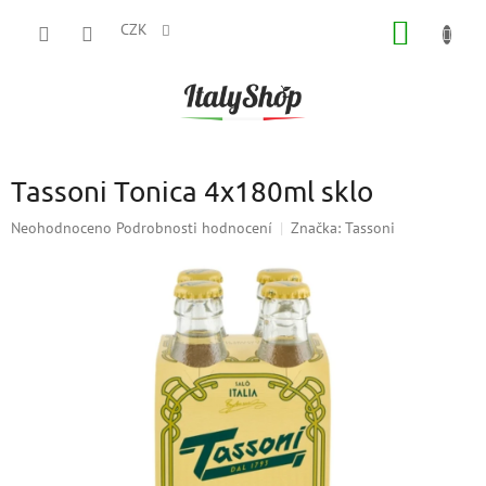
Přejít
NÁKUP
na
CZK
obsah
KOŠÍK
Tassoni Tonica 4x180ml sklo
Průměrné
Neohodnoceno
Podrobnosti hodnocení
Značka:
Tassoni
hodnocení
produktu
je
0,0
z
5
hvězdiček.