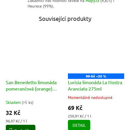
Zákazníci nás hodnotí skvěle na
Mapy.cz
(4,8/5) i
Heurece (99%).
Související produkty
99 Kč
–30 %
San Benedetto limonáda
Lurisia limonáda La Nostra
pomerančová (orange)
Aranciata 275ml
0,33l
Momentálně nedostupné
Průměrné
Skladem
(
>5 ks
)
hodnocení
69 Kč
produktu
32 Kč
je
Měrná
250,91 Kč / 1 l
5,0
Měrná
cena:
96,97 Kč / 1 l
DETAIL
cena:
z