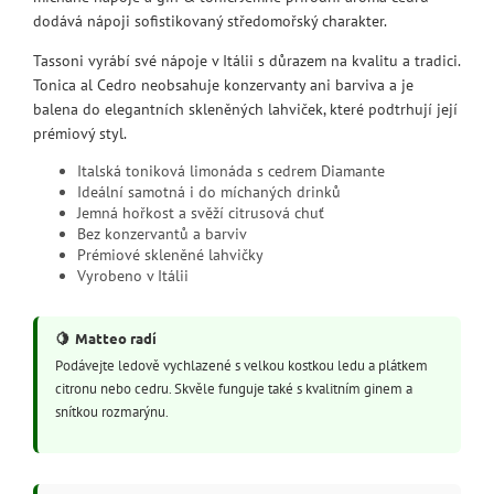
dodává nápoji sofistikovaný středomořský charakter.
Tassoni vyrábí své nápoje v Itálii s důrazem na kvalitu a tradici.
Tonica al Cedro neobsahuje konzervanty ani barviva a je
balena do elegantních skleněných lahviček, které podtrhují její
prémiový styl.
Italská toniková limonáda s cedrem Diamante
Ideální samotná i do míchaných drinků
Jemná hořkost a svěží citrusová chuť
Bez konzervantů a barviv
Prémiové skleněné lahvičky
Vyrobeno v Itálii
🍋
Matteo radí
Podávejte ledově vychlazené s velkou kostkou ledu a plátkem
citronu nebo cedru. Skvěle funguje také s kvalitním ginem a
snítkou rozmarýnu.