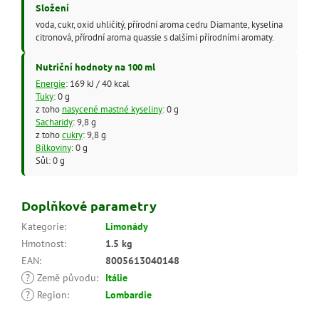
Složení
voda, cukr, oxid uhličitý, přírodní aroma cedru Diamante, kyselina
citronová, přírodní aroma quassie s dalšími přírodními aromaty.
Nutriční hodnoty na 100 ml
Energie
: 169 kJ / 40 kcal
Tuky
: 0 g
z toho
nasycené mastné kyseliny
: 0 g
Sacharidy
: 9,8 g
z toho
cukry
: 9,8 g
Bílkoviny
: 0 g
Sůl: 0 g
Doplňkové parametry
Kategorie
:
Limonády
Hmotnost
:
1.5 kg
EAN
:
8005613040148
?
Země původu
:
Itálie
?
Region
:
Lombardie