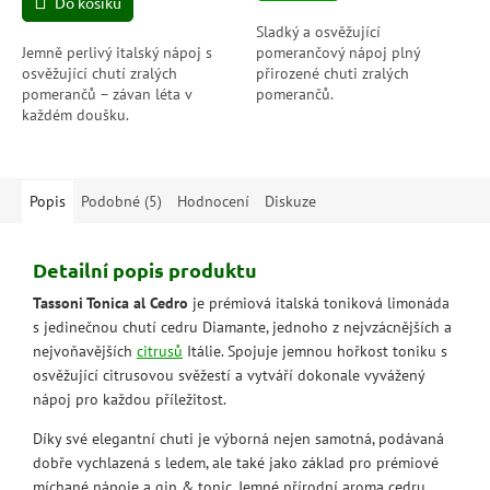
Do košíku
5
hvězdiček.
Sladký a osvěžující
Jemně perlivý italský nápoj s
pomerančový nápoj plný
osvěžující chutí zralých
přirozené chuti zralých
pomerančů – závan léta v
pomerančů.
každém doušku.
Popis
Podobné (5)
Hodnocení
Diskuze
Detailní popis produktu
Tassoni Tonica al Cedro
je prémiová italská toniková limonáda
s jedinečnou chutí cedru Diamante, jednoho z nejvzácnějších a
nejvoňavějších
citrusů
Itálie. Spojuje jemnou hořkost toniku s
osvěžující citrusovou svěžestí a vytváří dokonale vyvážený
nápoj pro každou příležitost.
Díky své elegantní chuti je výborná nejen samotná, podávaná
dobře vychlazená s ledem, ale také jako základ pro prémiové
míchané nápoje a gin & tonic. Jemné přírodní aroma cedru