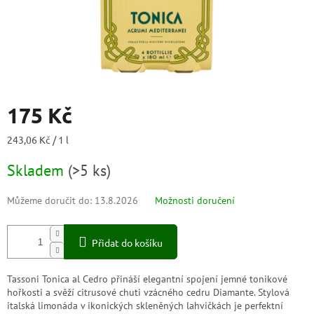
175 Kč
Měrná
243,06 Kč / 1 l
cena:
Skladem
(
>5 ks
)
Můžeme doručit do:
13.8.2026
Možnosti doručení
Přidat do košíku
Tassoni Tonica al Cedro přináší elegantní spojení jemné tonikové
hořkosti a svěží citrusové chuti vzácného cedru Diamante. Stylová
italská limonáda v ikonických skleněných lahvičkách je perfektní