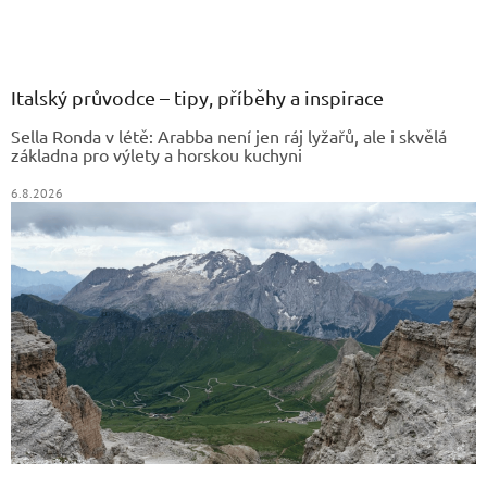
Z
á
p
a
Italský průvodce – tipy, příběhy a inspirace
t
Sella Ronda v létě: Arabba není jen ráj lyžařů, ale i skvělá
í
základna pro výlety a horskou kuchyni
6.8.2026