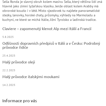
Sella Ronda je slavný okruh kolem masivu Sella, který většina lidí zná
hlavně jako zimní lyžařskou klasiku. Jenže oblast kolem Arabby má
obrovské kouzlo i v létě. Místo sjezdovek tu najdete panoramatické
stezky, lanovky, horské chaty, průsmyky, výhledy na Marmoladu a
kuchyni, ve které se míchá Itálie, Jižní Tyrolsko a ladinská tradice.
Claviere – zapomenutý klenot Alp mezi Itálií a Francií
5.8.2025
Odlišnosti dopravních předpisů v Itálii a v Česku: Podrobný
průvodce řidiče
25.4.2025
Malý průvodce oleji
22.2.2025
Malý průvodce italskými moukami
14.2.2025
Informace pro vás