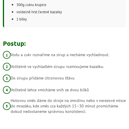
300g cukru krupice
volitelně hrst čerstvé bazalky
2 bílky
Postup:
Vodu a cukr rozvaříme na sirup a necháme vychladnout.
Volitelně ve vychladlém sirupu rozmixujeme bazalku.
Do sirupu přidáme citronovou šťávu
Volitelně lehce vmícháme sníh ze dvou bílků
Hotovou směs dáme do stroje na zmrzlinu nebo v nerezové misce
do mrazáku, kde směs cca každých 15–30 minut promícháme
dokud nedostaneme správnou konzistenci.