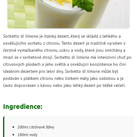
Sorbetto di limone je italský dezert, který se skládá z lehkého a
osvěžujícího sorbetu z citronu. Tento dezert je tradičně vyroben z
čerstvě vymačkaného citronu, cukru a vody, které jsou smíchány a
mrazí se v sorbetové stroji. Sorbetto di limone má intenzivní chuť po
citrusových plodech a jeho světlá a osvěžující konzistence ho činí
ideálním dezertem pro letní dny. Sorbetto di limone může být
podáván s plátkem citronu nebo lístkem máty jako ozdobou a je
často doprovázen s kávou nebo jako lehký dezert po těžké večeři.
Ingredience:
200ml citrónové šťávy
180ml vody