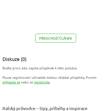
PŘEDCHOZÍ ČLÁNEK
Diskuze (0)
Buďte první, kdo napíše příspěvek k této položce.
Pouze registrovaní uživatelé mohou vkládat příspěvky. Prosím
přihlaste se
nebo se
registrujte
.
Z
á
p
a
Italský průvodce – tipy, příběhy a inspirace