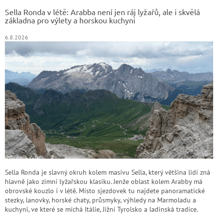
t
Sella Ronda v létě: Arabba není jen ráj lyžařů, ale i skvělá
í
základna pro výlety a horskou kuchyni
6.8.2026
Sella Ronda je slavný okruh kolem masivu Sella, který většina lidí zná
hlavně jako zimní lyžařskou klasiku. Jenže oblast kolem Arabby má
obrovské kouzlo i v létě. Místo sjezdovek tu najdete panoramatické
stezky, lanovky, horské chaty, průsmyky, výhledy na Marmoladu a
kuchyni, ve které se míchá Itálie, Jižní Tyrolsko a ladinská tradice.