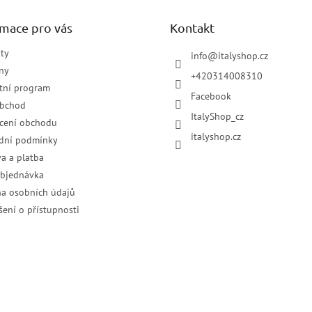
rmace pro vás
Kontakt
ty
info
@
italyshop.cz
ny
+420314008310
tní program
Facebook
obchod
ItalyShop_cz
cení obchodu
italyshop.cz
dní podmínky
a a platba
objednávka
a osobních údajů
šení o přístupnosti