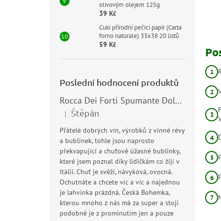
olivovým olejem 125g
39 Kč
Cuki přírodní pečicí papír (Carta
forno naturale) 33x38 20 listů
59 Kč
Po
Poslední hodnocení produktů
Rocca Dei Forti Spumante Dolce 11,5% 0,75l
Štěpán
|
Hodnocení produktu je 5 z 5 hvězdiček.
Přátelé dobrých vín, výrobků z vinné révy
a bublinek, tohle jsou naprosto
překvapující a chuťově úžasné bublinky,
které jsem poznal díky lidičkám co žijí v
Itálii. Chuť je svěží, návyková, ovocná.
Ochutnáte a chcete víc a víc a najednou
je lahvinka prázdná. Česká Bohemka,
kterou mnoho z nás má za super a stojí
podobně je z prominutím jen a pouze