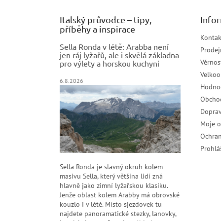
Italský průvodce – tipy,
Info
příběhy a inspirace
Kontak
Sella Ronda v létě: Arabba není
Prodej
jen ráj lyžařů, ale i skvělá základna
Věrnos
pro výlety a horskou kuchyni
Velko
6.8.2026
Hodno
Obcho
Doprav
Moje 
Ochran
Prohlá
Sella Ronda je slavný okruh kolem
masivu Sella, který většina lidí zná
hlavně jako zimní lyžařskou klasiku.
Jenže oblast kolem Arabby má obrovské
kouzlo i v létě. Místo sjezdovek tu
najdete panoramatické stezky, lanovky,