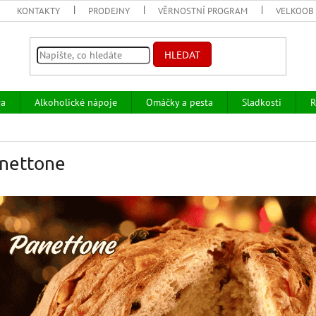
KONTAKTY
PRODEJNY
VĚRNOSTNÍ PROGRAM
VELKOOB
HLEDAT
va
Alkoholické nápoje
Omáčky a pesta
Sladkosti
R
nettone