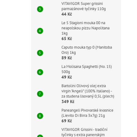
VITAVIGOR Super grissini
parmazánové tyčinky 110g
44 Kč
Le 5 Stagioni mouka 00 na
neapolskou pizzu Napolitana
1kg
65 Kč
Caputo mouka typ 0 (Manitoba
Oro) 1kg
89 Kč
La Molisana Spaghetti (No. 15)
500g
49 Kč
Bartolini Olivový olej extra
virgin "Angeli" (100% Italiano) -
za studena lisovaný 0,5L (plech)
349 Kč
Paneangeli Pivovarské kvasnice
(Lievito Di Birra 3x7g) 21g
69 Kč
VITAVIGOR Grissini - tradiční
tyčinky s extra panenským