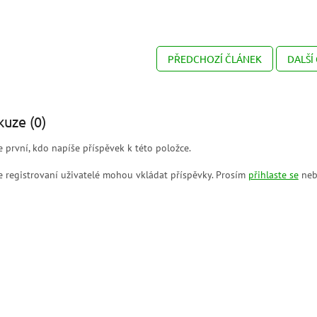
PŘEDCHOZÍ ČLÁNEK
DALŠÍ
kuze (0)
 první, kdo napíše příspěvek k této položce.
 registrovaní uživatelé mohou vkládat příspěvky. Prosím
přihlaste se
neb