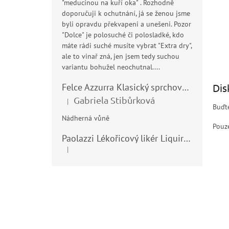
"meducínou na kuří oka" . Rozhodně
doporučuji k ochutnání, já se ženou jsme
byli opravdu překvapeni a unešeni. Pozor
"Dolce" je polosuché či polosladké, kdo
máte rádi suché musíte vybrat "Extra dry",
ale to vinař zná, jen jsem tedy suchou
variantu bohužel neochutnal....
Felce Azzurra Klasický sprchový gel - doccia gel 400ml
Dis
Gabriela Stibůrková
|
Hodnocení produktu je 5 z 5 hvězdiček.
Buďte
Nádherná vůně
Pouze
Paolazzi Lékořicový likér Liquirizia 24% 0,7L
|
Hodnocení produktu je 5 z 5 hvězdiček.
Z
á
p
a
t
í