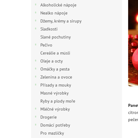
n
Alkoholické nápoje
e
Nealko nápoje
l
Džemy, krémy a sirupy
Sladkosti
Slané pochutiny
Pečivo
Cereálie a müsli
Oleje a octy
Omáčky a pesta
Zelenina a ovoce
Přísady a mouky
Masné výrobky
Ryby a plody moře
Pane
Mléčné výrobky
citro
Drogerie
pečen
Domácí potřeby
Pro mazlíčky