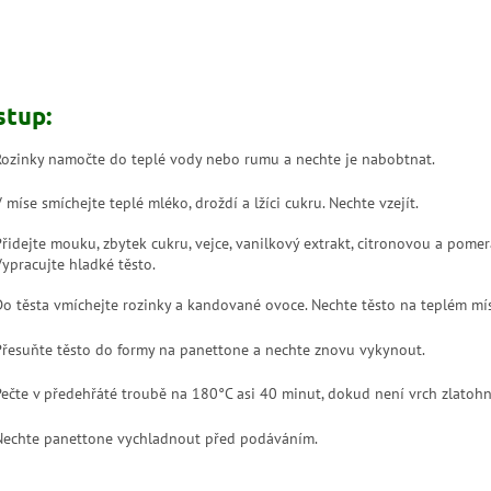
stup:
Rozinky namočte do teplé vody nebo rumu a nechte je nabobtnat.
V míse smíchejte teplé mléko, droždí a lžíci cukru. Nechte vzejít.
Přidejte mouku, zbytek cukru, vejce, vanilkový extrakt, citronovou a pome
Vypracujte hladké těsto.
Do těsta vmíchejte rozinky a kandované ovoce. Nechte těsto na teplém mí
Přesuňte těsto do formy na panettone a nechte znovu vykynout.
Pečte v předehřáté troubě na 180°C asi 40 minut, dokud není vrch zlatoh
Nechte panettone vychladnout před podáváním.