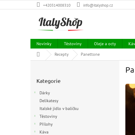
Přejít
+420314008310
info@italyshop.cz
na
obsah
Novinky
Těstoviny
Oleje a octy
Ká
Domů
Recepty
Panettone
P
Pa
o
Přeskočit
s
Kategorie
kategorie
t
r
Dárky
a
Delikatesy
n
Italské jídlo v balíčku
n
í
Těstoviny
p
Přílohy
a
Káva