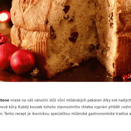
ttone
vnese na váš vánoční stůl vůni milánských pekáren díky své nadých
nové kůry. Každý kousek tohoto slavnostního chleba vypráví příběh rodi
í. Tento recept je ikonickou specialitou milánské gastronomické tradice 