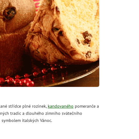
ané střídce plné rozinek,
kandovaného
pomeranče a
nných tradic a dlouhého zimního svátečního
a symbolem italských Vánoc.