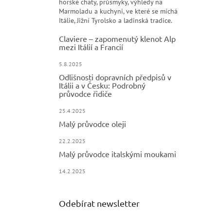
horské chaty, průsmyky, výhledy na
Marmoladu a kuchyni, ve které se míchá
Itálie, Jižní Tyrolsko a ladinská tradice.
Claviere – zapomenutý klenot Alp
mezi Itálií a Francií
5.8.2025
Odlišnosti dopravních předpisů v
Itálii a v Česku: Podrobný
průvodce řidiče
25.4.2025
Malý průvodce oleji
22.2.2025
Malý průvodce italskými moukami
14.2.2025
Odebírat newsletter