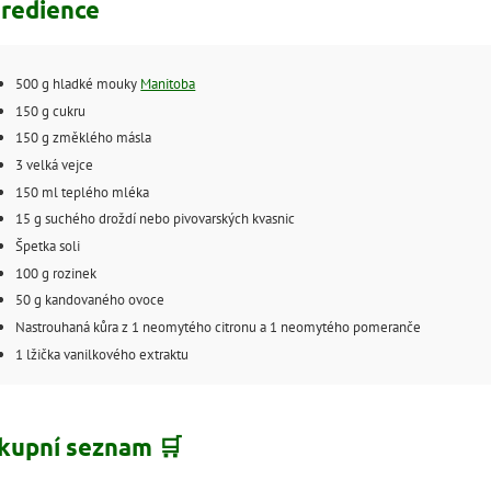
gredience
500 g hladké mouky
Manitoba
150 g cukru
150 g změklého másla
3 velká vejce
150 ml teplého mléka
15 g suchého droždí nebo pivovarských kvasnic
Špetka soli
100 g rozinek
50 g kandovaného ovoce
Nastrouhaná kůra z 1 neomytého citronu a 1 neomytého pomeranče
1 lžička vanilkového extraktu
kupní seznam 🛒