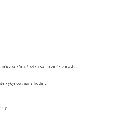
rančovou kůru, špetku soli a změklé máslo.
stě vykynout asi 2 hodiny.
nědý.