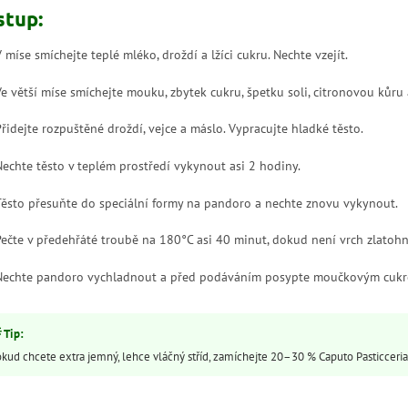
stup:
V míse smíchejte teplé mléko, droždí a lžíci cukru. Nechte vzejít.
Ve větší míse smíchejte mouku, zbytek cukru, špetku soli, citronovou kůru 
Přidejte rozpuštěné droždí, vejce a máslo. Vypracujte hladké těsto.
Nechte těsto v teplém prostředí vykynout asi 2 hodiny.
Těsto přesuňte do speciální formy na pandoro a nechte znovu vykynout.
Pečte v předehřáté troubě na 180°C asi 40 minut, dokud není vrch zlatoh
Nechte pandoro vychladnout a před podáváním posypte moučkovým cukr
kud chcete extra jemný, lehce vláčný stříd, zamíchejte 20–30 % Caputo Pasticceria (