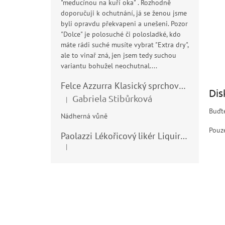
"meducínou na kuří oka" . Rozhodně
doporučuji k ochutnání, já se ženou jsme
byli opravdu překvapeni a unešeni. Pozor
"Dolce" je polosuché či polosladké, kdo
máte rádi suché musíte vybrat "Extra dry",
ale to vinař zná, jen jsem tedy suchou
variantu bohužel neochutnal....
Felce Azzurra Klasický sprchový gel - doccia gel 400ml
Dis
Gabriela Stibůrková
|
Hodnocení produktu je 5 z 5 hvězdiček.
Buďte
Nádherná vůně
Pouze
Paolazzi Lékořicový likér Liquirizia 24% 0,7L
|
Hodnocení produktu je 5 z 5 hvězdiček.
Z
á
p
a
t
í