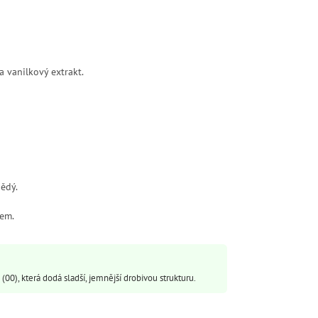
a vanilkový extrakt.
nědý.
em.
00), která dodá sladší, jemnější drobivou strukturu.