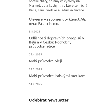
horské chaty, průsmyky, výhledy na
Marmoladu a kuchyni, ve které se míchá
Itálie, Jižní Tyrolsko a ladinská tradice.
Claviere – zapomenutý klenot Alp
mezi Itálií a Francií
5.8.2025
Odlišnosti dopravních předpisů v
Itálii a v Česku: Podrobný
průvodce řidiče
25.4.2025
Malý průvodce oleji
22.2.2025
Malý průvodce italskými moukami
14.2.2025
Odebírat newsletter