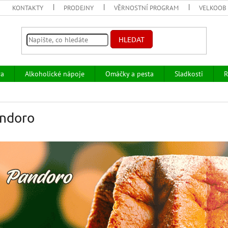
KONTAKTY
PRODEJNY
VĚRNOSTNÍ PROGRAM
VELKOOB
HLEDAT
va
Alkoholické nápoje
Omáčky a pesta
Sladkosti
R
ndoro