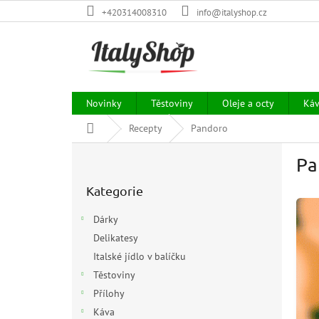
Přejít
+420314008310
info@italyshop.cz
na
obsah
Novinky
Těstoviny
Oleje a octy
Ká
Domů
Recepty
Pandoro
P
Pa
o
Přeskočit
s
Kategorie
kategorie
t
r
Dárky
a
Delikatesy
n
Italské jídlo v balíčku
n
í
Těstoviny
p
Přílohy
a
Káva