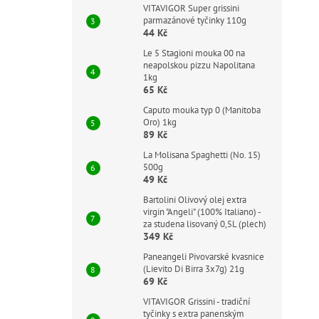
VITAVIGOR Super grissini
parmazánové tyčinky 110g
44 Kč
Le 5 Stagioni mouka 00 na
neapolskou pizzu Napolitana
1kg
65 Kč
Caputo mouka typ 0 (Manitoba
Oro) 1kg
89 Kč
La Molisana Spaghetti (No. 15)
500g
49 Kč
Bartolini Olivový olej extra
virgin "Angeli" (100% Italiano) -
za studena lisovaný 0,5L (plech)
349 Kč
Paneangeli Pivovarské kvasnice
(Lievito Di Birra 3x7g) 21g
69 Kč
VITAVIGOR Grissini - tradiční
tyčinky s extra panenským