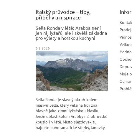
Italský průvodce – tipy,
Info
příběhy a inspirace
Kontak
Sella Ronda v létě: Arabba není
Prodej
jen ráj lyžařů, ale i skvělá základna
Věrnos
pro výlety a horskou kuchyni
Velko
6.8.2026
Hodno
Obcho
Doprav
Moje 
Ochran
Prohlá
Sella Ronda je slavný okruh kolem
masivu Sella, který většina lidí zná
hlavně jako zimní lyžařskou klasiku.
Jenže oblast kolem Arabby má obrovské
kouzlo i v létě. Místo sjezdovek tu
najdete panoramatické stezky, lanovky,