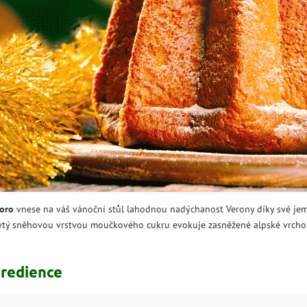
oro
vnese na váš vánoční stůl lahodnou nadýchanost Verony díky své jem
tý sněhovou vrstvou moučkového cukru evokuje zasněžené alpské vrcholky
gredience