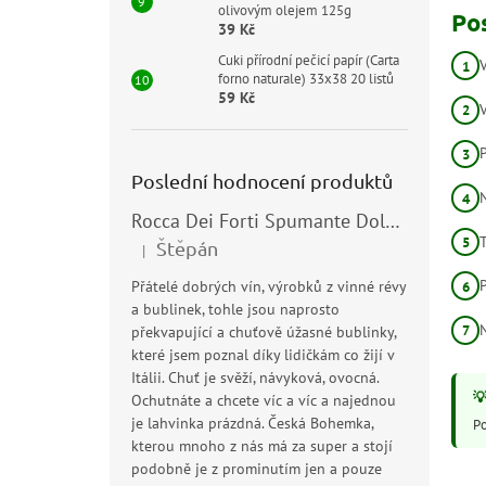
olivovým olejem 125g
Po
39 Kč
Cuki přírodní pečicí papír (Carta
forno naturale) 33x38 20 listů
59 Kč
Poslední hodnocení produktů
Rocca Dei Forti Spumante Dolce 11,5% 0,75l
Štěpán
|
Hodnocení produktu je 5 z 5 hvězdiček.
Přátelé dobrých vín, výrobků z vinné révy
a bublinek, tohle jsou naprosto
překvapující a chuťově úžasné bublinky,
které jsem poznal díky lidičkám co žijí v
Itálii. Chuť je svěží, návyková, ovocná.
Ochutnáte a chcete víc a víc a najednou
je lahvinka prázdná. Česká Bohemka,
Po
kterou mnoho z nás má za super a stojí
podobně je z prominutím jen a pouze