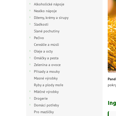
n
Alkoholické nápoje
e
Nealko nápoje
l
Džemy, krémy a sirupy
Sladkosti
Slané pochutiny
Pečivo
Cereálie a müsli
Oleje a octy
Omáčky a pesta
Zelenina a ovoce
Přísady a mouky
Masné výrobky
Pand
pokry
Ryby a plody moře
Mléčné výrobky
Drogerie
In
Domácí potřeby
Pro mazlíčky