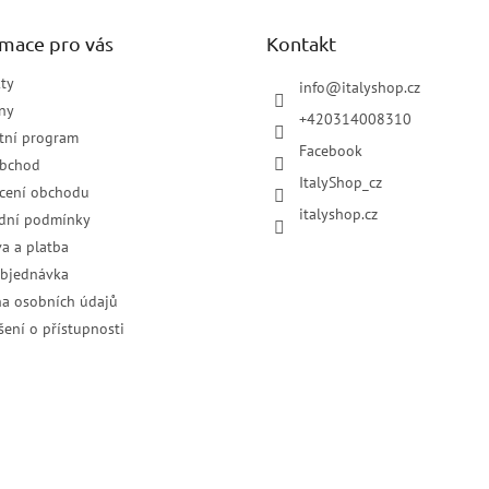
rmace pro vás
Kontakt
ty
info
@
italyshop.cz
ny
+420314008310
tní program
Facebook
obchod
ItalyShop_cz
cení obchodu
italyshop.cz
dní podmínky
a a platba
objednávka
a osobních údajů
šení o přístupnosti