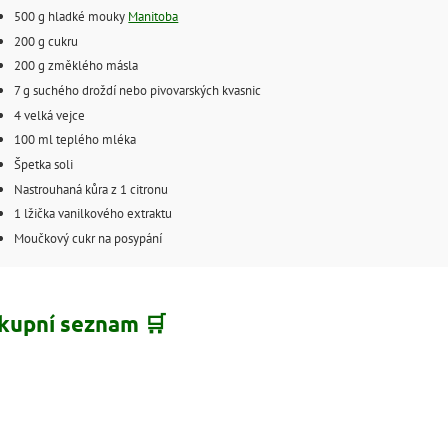
500 g hladké mouky
Manitoba
200 g cukru
200 g změklého másla
7 g suchého droždí nebo pivovarských kvasnic
4 velká vejce
100 ml teplého mléka
Špetka soli
Nastrouhaná kůra z 1 citronu
1 lžička vanilkového extraktu
Moučkový cukr na posypání
kupní seznam 🛒