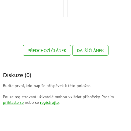
PŘEDCHOZÍ ČLÁNEK
DALŠÍ ČLÁNEK
Diskuze (0)
Buďte první, kdo napíše příspěvek k této položce.
Pouze registrovaní uživatelé mohou vkládat příspěvky. Prosím
přihlaste se
nebo se
registrujte
.
Z
á
p