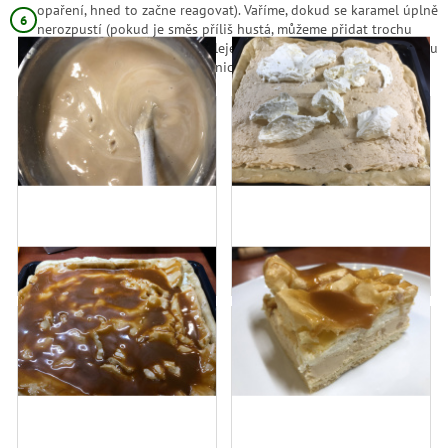
opaření, hned to začne reagovat). Vaříme, dokud se karamel úplně
nerozpustí (pokud je směs příliš hustá, můžeme přidat trochu
horké smetany). Okamžitě polejeme větrník karamelovou polevou
a necháme vychladnout v lednici.