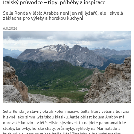
a
Italský průvodce – tipy, příběhy a inspirace
t
Sella Ronda v létě: Arabba není jen ráj lyžařů, ale i skvělá
í
základna pro výlety a horskou kuchyni
6.8.2026
Sella Ronda je slavný okruh kolem masivu Sella, který většina lidí zná
hlavně jako zimní lyžařskou klasiku. Jenže oblast kolem Arabby má
obrovské kouzlo i v létě. Místo sjezdovek tu najdete panoramatické
stezky, lanovky, horské chaty, průsmyky, výhledy na Marmoladu a
kuchyni, ve které se míchá Itálie, Jižní Tyrolsko a ladinská tradice.