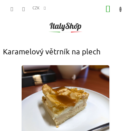
Přejít
NÁKUP
na
CZK
obsah
KOŠÍK
Karamelový větrník na plech