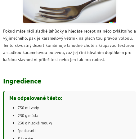
Pokud máte rádi sladké lahůdky a hledáte recept na něco zvláštního a
výjimečného, pak je karamelový větrník na plech tou pravou volbou.
Tento skvostný dezert kombinuje lahodné chutě s křupavou texturou
a sladkou karamelovou polevou, což jej činí ideálním doplňkem pro
každou slavnostní příležitost nebo jen tak pro radost.
Ingredience
Na odpalované těsto:
750 ml vody
230 g másla
230 g hladké mouky
špetka soli
8 ks vajec