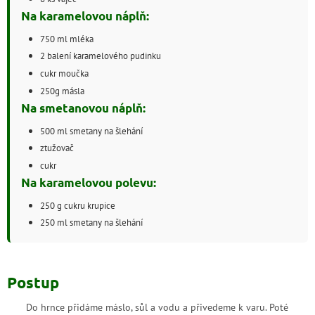
Na karamelovou náplň:
750 ml mléka
2 balení karamelového pudinku
cukr moučka
250g másla
Na smetanovou náplň:
500 ml smetany na šlehání
ztužovač
cukr
Na karamelovou polevu:
250 g cukru krupice
250 ml smetany na šlehání
Postup
Do hrnce přidáme máslo, sůl a vodu a přivedeme k varu. Poté