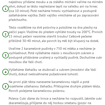
najednou přidáme mouku a za stálého míchání vaříme na mírném
ohni, dokud se těsto nepřestane lepit na vařečku ani na hrnec
(cca 10 minut). Poté necháme hmotu vychladnout a postupně
zašleháváme vajíčka. Další vajíčko vmícháme až po zapracování
předchozího.
Těsto rozdělíme na dvě poloviny a položíme na dva plechy na
pečící papír. Vložíme do předem vyhřáté trouby na 200°C. Prvních
15 minut pečení nesmíme otevřít troubu! Celkově pečeme
přibližně 30-40 minut, ale povrch by měl být křupavý na dotek.
Uvaříme 2 karamelové pudinky v 750 ml mléka a necháme je
vychladnout. Poté vyšleháme máslo s moučkovým cukrem a
postupně přidáváme uvařený a vychladlý pudink. Dochutíme cukr
moučkou dle Vaší chuti.
Vyšleháme šlehačku se ztužovači a cukrem (množství dle Vaší
chuti), dokud nedosáhneme požadované tuhosti.
Na první plát těsta naneseme karamelovou náplň a poté
rozetřeme ušlehanou šlehačku. Přiklopíme druhým plátem těsta.
Povrch polejeme karamelovou polevou.
Poleva: Cukr dáme do hrnce a necháme ho rozpustit. Jakmile cukr
zkaramelizuje, přilijeme do něj horkou smetanu (pozor na