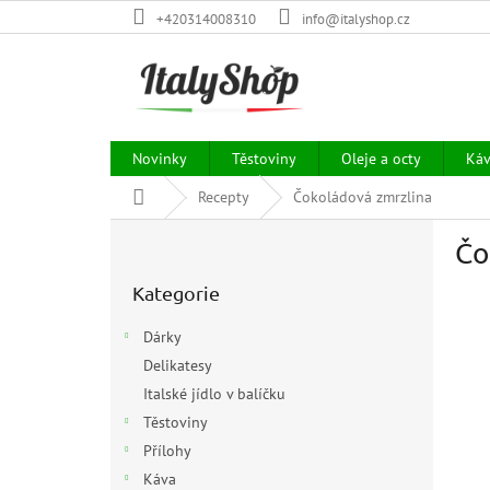
Přejít
+420314008310
info@italyshop.cz
na
obsah
Novinky
Těstoviny
Oleje a octy
Ká
Domů
Recepty
Čokoládová zmrzlina
P
Čo
o
Přeskočit
s
Kategorie
kategorie
t
r
Dárky
a
Delikatesy
n
Italské jídlo v balíčku
n
í
Těstoviny
p
Přílohy
a
Káva