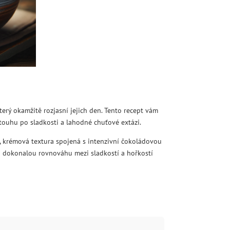
erý okamžitě rozjasní jejich den. Tento recept vám
touhu po sladkosti a lahodné chuťové extázi.
á, krémová textura spojená s intenzivní čokoládovou
tu dokonalou rovnováhu mezi sladkostí a hořkostí