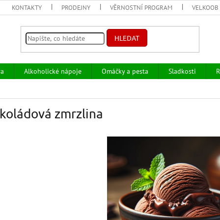
KONTAKTY
PRODEJNY
VĚRNOSTNÍ PROGRAM
VELKOOB
HLEDAT
va
Alkoholické nápoje
Omáčky a pesta
Sladkosti
R
koládová zmrzlina