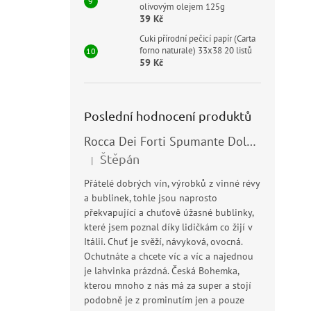
olivovým olejem 125g
39 Kč
Cuki přírodní pečicí papír (Carta
forno naturale) 33x38 20 listů
59 Kč
Poslední hodnocení produktů
Rocca Dei Forti Spumante Dolce 11,5% 0,75l
Štěpán
|
Hodnocení produktu je 5 z 5 hvězdiček.
Přátelé dobrých vín, výrobků z vinné révy
a bublinek, tohle jsou naprosto
překvapující a chuťově úžasné bublinky,
které jsem poznal díky lidičkám co žijí v
Itálii. Chuť je svěží, návyková, ovocná.
Ochutnáte a chcete víc a víc a najednou
je lahvinka prázdná. Česká Bohemka,
kterou mnoho z nás má za super a stojí
podobně je z prominutím jen a pouze