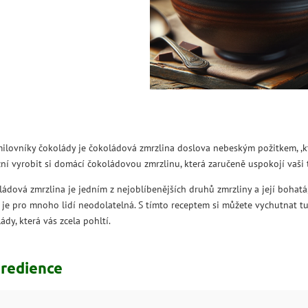
ilovníky čokolády je čokoládová zmrzlina doslova nebeským požitkem, ,kt
í vyrobit si domácí čokoládovou zmrzlinu, která zaručeně uspokojí vaši 
ádová zmrzlina je jedním z nejoblíbenějších druhů zmrzliny a její bohat
 je pro mnoho lidí neodolatelná. S tímto receptem si můžete vychutnat 
ády, která vás zcela pohltí.
gredience