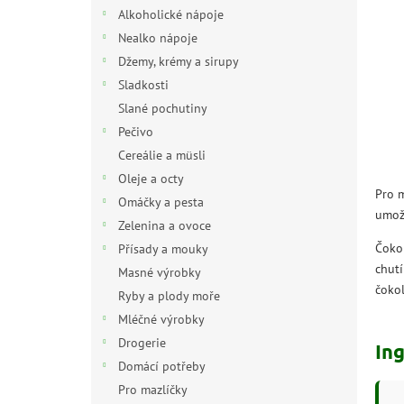
n
Alkoholické nápoje
e
Nealko nápoje
l
Džemy, krémy a sirupy
Sladkosti
Slané pochutiny
Pečivo
Cereálie a müsli
Oleje a octy
Pro m
Omáčky a pesta
umožn
Zelenina a ovoce
Čokol
Přísady a mouky
chutí
Masné výrobky
čokol
Ryby a plody moře
Mléčné výrobky
Drogerie
In
Domácí potřeby
Pro mazlíčky