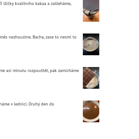
 lžičky kvalitního kakaa a zašleháme,
měs nezhoustne. Bacha, zase to nesmí to
áme asi minutu rozpouštět, pak zamícháme
háme v lednici. Druhý den do