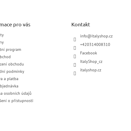
rmace pro vás
Kontakt
ty
info
@
italyshop.cz
ny
+420314008310
tní program
Facebook
obchod
ItalyShop_cz
cení obchodu
italyshop.cz
dní podmínky
a a platba
objednávka
a osobních údajů
šení o přístupnosti