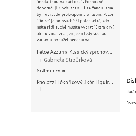
"meducínou na kuří oka" . Rozhodně
doporučuji k ochutnání, já se ženou jsme
byli opravdu překvapeni a unešeni. Pozor
"Dolce" je polosuché či polosladké, kdo
máte rádi suché musíte vybrat "Extra dry",
ale to vinař zná, jen jsem tedy suchou
variantu bohužel neochutnal....
Felce Azzurra Klasický sprchový gel - doccia gel 400ml
Gabriela Stibůrková
|
Hodnocení produktu je 5 z 5 hvězdiček.
Nádherná vůně
Dis
Paolazzi Lékořicový likér Liquirizia 24% 0,7L
|
Hodnocení produktu je 5 z 5 hvězdiček.
Buďte
Pouze
Z
á
p
a