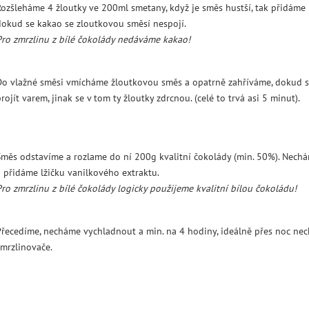
Rozšleháme 4 žloutky ve 200ml smetany, když je směs hustší, tak přidáme 3
dokud se kakao se zloutkovou směsí nespojí.
Pro zmrzlinu z bílé čokolády nedáváme kakao!
Do vlažné směsi vmícháme žloutkovou směs a opatrně zahříváme, dokud s
projít varem, jinak se v tom ty žloutky zdrcnou. (celé to trvá asi 5 minut).
Směs odstavíme a rozlame do ní 200g kvalitní čokolády (min. 50%). Nech
a přidáme lžičku vanilkového extraktu.
Pro zmrzlinu z bílé čokolády logicky použijeme kvalitní bílou čokoládu!
Přecedíme, necháme vychladnout a min. na 4 hodiny, ideálně přes noc nec
zmrzlinovače.