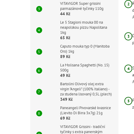
VITAVIGOR Super grissini
parmazánové tyčinky 110g
44 Kč
Le 5 Stagioni mouka 00 na
neapolskou pizzu Napolitana
1kg
65 Kč
Caputo mouka typ 0 (Manitoba
Oro) 1kg
89 Kč
La Molisana Spaghetti (No. 15)
500g
49 Kč
Bartolini Olivový olej extra
virgin "Angeli" (100% Italiano) -
za studena lisovaný 0,5L (plech)
349 Kč
Paneangeli Pivovarské kvasnice
(Lievito Di Birra 3x7g) 21g
69 Kč
VITAVIGOR Grissini - tradiční
tyčinky s extra panenským