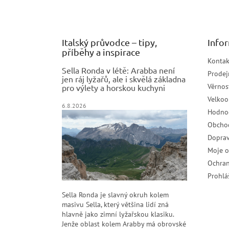
t
í
Italský průvodce – tipy,
Info
příběhy a inspirace
Kontak
Sella Ronda v létě: Arabba není
Prodej
jen ráj lyžařů, ale i skvělá základna
Věrnos
pro výlety a horskou kuchyni
Velko
6.8.2026
Hodno
Obcho
Doprav
Moje 
Ochran
Prohlá
Sella Ronda je slavný okruh kolem
masivu Sella, který většina lidí zná
hlavně jako zimní lyžařskou klasiku.
Jenže oblast kolem Arabby má obrovské