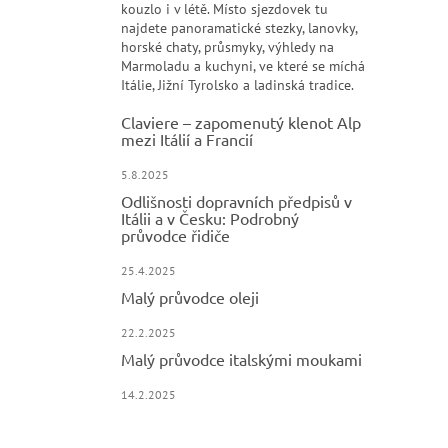
kouzlo i v létě. Místo sjezdovek tu
najdete panoramatické stezky, lanovky,
horské chaty, průsmyky, výhledy na
Marmoladu a kuchyni, ve které se míchá
Itálie, Jižní Tyrolsko a ladinská tradice.
Claviere – zapomenutý klenot Alp
mezi Itálií a Francií
5.8.2025
Odlišnosti dopravních předpisů v
Itálii a v Česku: Podrobný
průvodce řidiče
25.4.2025
Malý průvodce oleji
22.2.2025
Malý průvodce italskými moukami
14.2.2025