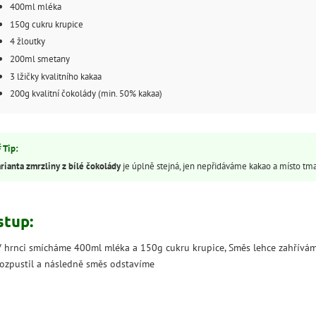
400ml mléka
150g cukru krupice
4 žloutky
200ml smetany
3 lžičky kvalitního kakaa
200g kvalitní čokolády (min. 50% kakaa)
rianta zmrzliny z bílé čokolády
je úplně stejná, jen nepřidáváme kakao a místo tm
stup:
V hrnci smícháme 400ml mléka a 150g cukru krupice, Směs lehce zahřívám
rozpustil a následně směs odstavíme