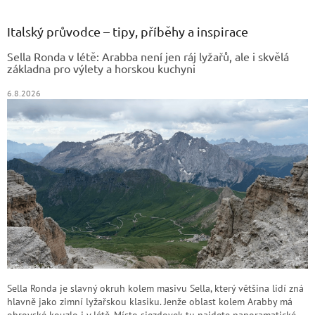
á
p
a
Italský průvodce – tipy, příběhy a inspirace
t
Sella Ronda v létě: Arabba není jen ráj lyžařů, ale i skvělá
í
základna pro výlety a horskou kuchyni
6.8.2026
Sella Ronda je slavný okruh kolem masivu Sella, který většina lidí zná
hlavně jako zimní lyžařskou klasiku. Jenže oblast kolem Arabby má
obrovské kouzlo i v létě. Místo sjezdovek tu najdete panoramatické