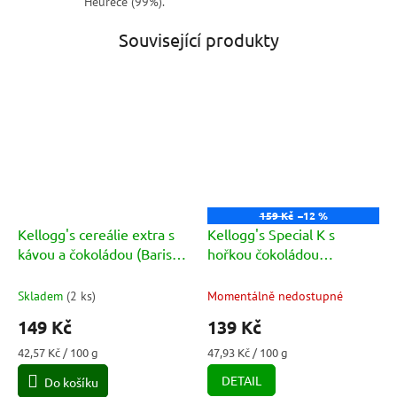
Heurece (99%).
Související produkty
159 Kč
–12 %
Kellogg's cereálie extra s
Kellogg's Special K s
kávou a čokoládou (Barista
hořkou čokoládou
Ed. Gusto Caffe e
(Cioccolato Fondente)
Cioccolato) 350g
290g
Skladem
(
2 ks
)
Momentálně nedostupné
149 Kč
139 Kč
Měrná
Měrná
42,57 Kč / 100 g
47,93 Kč / 100 g
cena:
cena:
DETAIL
Do košíku