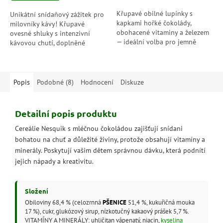
Křupavé obilné lupínky s
Unikátní snídaňový zážitek pro
kapkami hořké čokolády,
milovníky kávy! Křupavé
obohacené vitaminy a železem
ovesné shluky s intenzivní
— ideální volba pro jemně
kávovou chutí, doplněné
sladkou snídani se šmrncem
mandlemi a vločkami mléčné
čokolády.
čokolády. Extra voňavé, extra
křupavé –...
Popis
Podobné (8)
Hodnocení
Diskuze
Detailní popis produktu
Cereálie Nesquik s mléčnou čokoládou zajišťují snídani
bohatou na chuť a důležité živiny, protože obsahují vitamíny a
minerály. Poskytují vašim dětem správnou dávku, která podnítí
jejich nápady a kreativitu.
Složení
Obiloviny 68,4 % (celozrnná
PŠENICE
51,4 %, kukuřičná mouka
17 %), cukr, glukózový sirup, nízkotučný kakaový prášek 5,7 %.
VITAMÍNY A MINERÁLY: uhličitan vápenatý, niacin,
kyselina