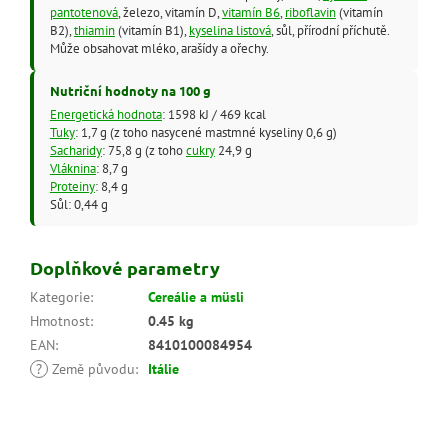
pantotenová
, železo, vitamín D,
vitamín B6
,
riboflavin
(vitamín
B2),
thiamin
(vitamín B1),
kyselina listová
, sůl, přírodní příchutě.
Může obsahovat mléko, arašídy a ořechy.
Nutriční hodnoty na 100 g
Energetická hodnota
: 1598 kJ / 469 kcal
Tuky
: 1,7 g (z toho nasycené mastmné kyseliny 0,6 g)
Sacharidy
: 75,8 g (z toho
cukry
24,9 g
Vláknina
: 8,7 g
Proteiny
: 8,4 g
Sůl: 0,44 g
Doplňkové parametry
Kategorie
:
Cereálie a müsli
Hmotnost
:
0.45 kg
EAN
:
8410100084954
?
Země původu
:
Itálie
Z