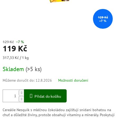
129 Kč
–7 %
129 Kč
–7 %
119 Kč
Měrná
317,33 Kč / 1 kg
cena:
Skladem
(
>5 ks
)
Můžeme doručit do:
12.8.2026
Možnosti doručení
Přidat do košíku
Cereálie Nesquik s mléčnou čokoládou zajišťují snídani bohatou na
chuť a důležité živiny, protože obsahují vitamíny a minerály. Poskytují