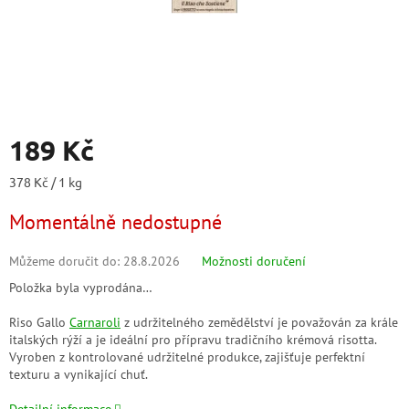
189 Kč
Měrná
378 Kč / 1 kg
cena:
Momentálně nedostupné
Můžeme doručit do:
28.8.2026
Možnosti doručení
Položka byla vyprodána…
Riso Gallo
Carnaroli
z udržitelného zemědělství je považován za krále
italských rýží a je ideální pro přípravu tradičního krémová risotta.
Vyroben z kontrolované udržitelné produkce, zajišťuje perfektní
texturu a vynikající chuť.