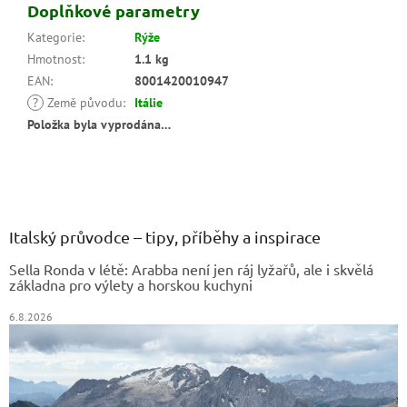
Doplňkové parametry
Kategorie
:
Rýže
Hmotnost
:
1.1 kg
EAN
:
8001420010947
?
Země původu
:
Itálie
Položka byla vyprodána…
Z
á
p
a
Italský průvodce – tipy, příběhy a inspirace
t
Sella Ronda v létě: Arabba není jen ráj lyžařů, ale i skvělá
í
základna pro výlety a horskou kuchyni
6.8.2026