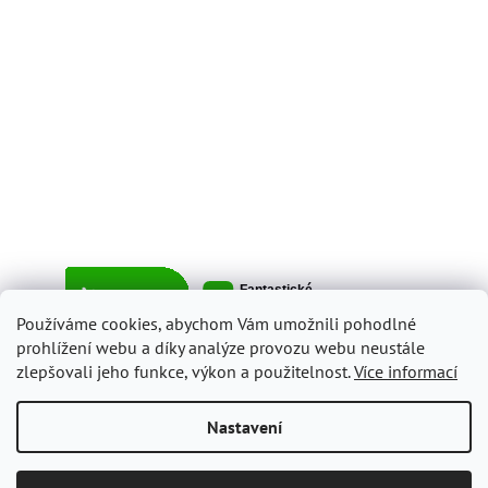
Používáme cookies, abychom Vám umožnili pohodlné
prohlížení webu a díky analýze provozu webu neustále
zlepšovali jeho funkce, výkon a použitelnost.
Více informací
Vytvořil Shoptet
Nastavení
Copyright 2026
ItalyShop.cz
. Všechna práva vyhrazena.
Upravit