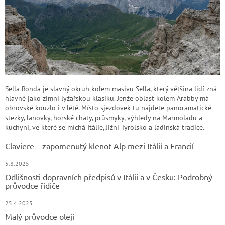
Sella Ronda je slavný okruh kolem masivu Sella, který většina lidí zná
hlavně jako zimní lyžařskou klasiku. Jenže oblast kolem Arabby má
obrovské kouzlo i v létě. Místo sjezdovek tu najdete panoramatické
stezky, lanovky, horské chaty, průsmyky, výhledy na Marmoladu a
kuchyni, ve které se míchá Itálie, Jižní Tyrolsko a ladinská tradice.
Claviere – zapomenutý klenot Alp mezi Itálií a Francií
5.8.2025
Odlišnosti dopravních předpisů v Itálii a v Česku: Podrobný
průvodce řidiče
25.4.2025
Malý průvodce oleji