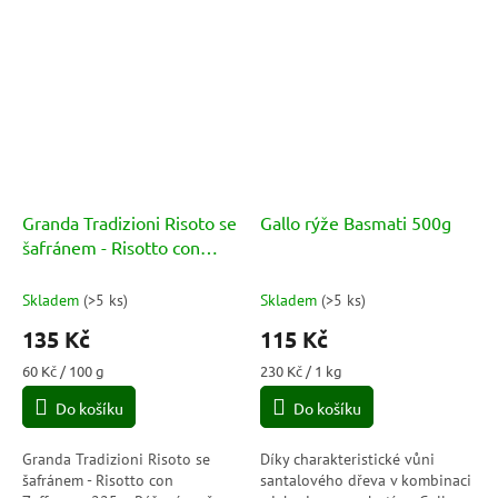
Granda Tradizioni Risoto se
Gallo rýže Basmati 500g
šafránem - Risotto con
Zafferano 225g
Skladem
(
>5 ks
)
Skladem
(
>5 ks
)
135 Kč
115 Kč
Měrná
Měrná
60 Kč / 100 g
230 Kč / 1 kg
cena:
cena:
Do košíku
Do košíku
Granda Tradizioni Risoto se
Díky charakteristické vůni
šafránem - Risotto con
santalového dřeva v kombinaci