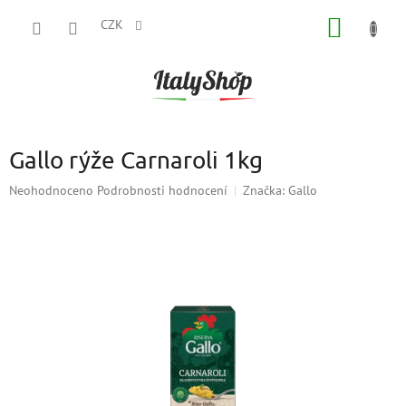
Přejít
NÁKUP
na
CZK
obsah
KOŠÍK
Gallo rýže Carnaroli 1kg
Průměrné
Neohodnoceno
Podrobnosti hodnocení
Značka:
Gallo
hodnocení
produktu
je
0,0
z
5
hvězdiček.