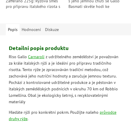
Zafferano 225g: Rýžová směs
s jeho jemnou chutí se Gallo
pro přípravu italského rizota s
Basmati skvěle hodí ke
chutí šafránu. Balení obsahuje
každému pokrmu a dodává mu
225 g směsi, která postačuje
exotický nádech. Jeho dlouhé,
na...
zúžené zrno...
Popis
Hodnocení
Diskuze
Detailní popis produktu
Riso Gallo
Carnaroli
z udržitelného zemědělství je považován
za krále italských rýží a je ideální pro přípravu tradičního
risotta. Tento rýže je zpracováván tradiční metodou, což
zachovává jeho nutriční hodnoty a zaručuje jemnou texturu.
Pochází z kontrolované udržitelné produkce a je pěstován v
italských zemědělských podnicích v okruhu 70 km od Robbio
Lomellina. Obal je ekologicky šetrný, s recyklovatelnými
materiály
Hledáte rýži pro konkrétní pokrm. Použijte našeho
průvodce
druhy rýže
.