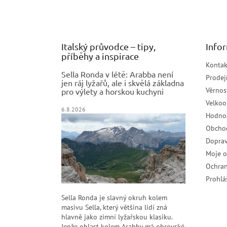
a
t
í
Italský průvodce – tipy,
Info
příběhy a inspirace
Kontak
Sella Ronda v létě: Arabba není
Prodej
jen ráj lyžařů, ale i skvělá základna
Věrnos
pro výlety a horskou kuchyni
Velko
6.8.2026
Hodno
Obcho
Doprav
Moje 
Ochran
Prohlá
Sella Ronda je slavný okruh kolem
masivu Sella, který většina lidí zná
hlavně jako zimní lyžařskou klasiku.
Jenže oblast kolem Arabby má obrovské