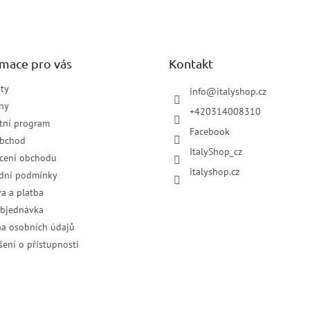
rmace pro vás
Kontakt
ty
info
@
italyshop.cz
ny
+420314008310
tní program
Facebook
obchod
ItalyShop_cz
cení obchodu
italyshop.cz
dní podmínky
a a platba
objednávka
a osobních údajů
šení o přístupnosti