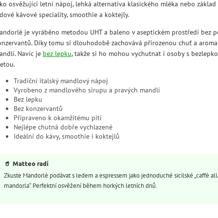
ko osvěžující letní nápoj, lehká alternativa klasického mléka nebo základ
dové kávové speciality, smoothie a koktejly.
andorlè je vyráběno metodou UHT a baleno v aseptickém prostředí bez p
onzervantů. Díky tomu si dlouhodobě zachovává přirozenou chuť a aroma
andlí. Navíc je
bez lepku
, takže si ho mohou vychutnat i osoby s bezlepk
ietou.
Tradiční italský mandlový nápoj
Vyrobeno z mandlového sirupu a pravých mandlí
Bez lepku
Bez konzervantů
Připraveno k okamžitému pití
Nejlépe chutná dobře vychlazené
Ideální do kávy, smoothie i koktejlů
🥤
Matteo radí
Zkuste Mandorlè podávat s ledem a espressem jako jednoduché sicilské „caffè all
mandorla“. Perfektní osvěžení během horkých letních dnů.