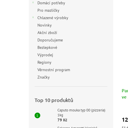
Domácí potřeby
Pro mazlíčky
Chlazené výrobky
Novinky
Akční zboží
Doporučujeme
Bezlepkové
Výprodej
Regiony
Věrnostní program
Značky
Pa
ve 
Top 10 produktů
Prů
Caputo mouka typ 00 (pizzeria)
hod
1kg
12
pro
79 Kč
je
Měr
51,