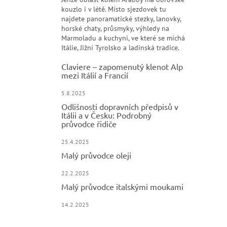
kouzlo i v létě. Místo sjezdovek tu
najdete panoramatické stezky, lanovky,
horské chaty, průsmyky, výhledy na
Marmoladu a kuchyni, ve které se míchá
Itálie, Jižní Tyrolsko a ladinská tradice.
Claviere – zapomenutý klenot Alp
mezi Itálií a Francií
5.8.2025
Odlišnosti dopravních předpisů v
Itálii a v Česku: Podrobný
průvodce řidiče
25.4.2025
Malý průvodce oleji
22.2.2025
Malý průvodce italskými moukami
14.2.2025