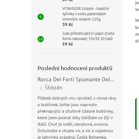
ja
VITAVIGOR Grissini - tradiční
le
tyčinky s extra panenským
olivovým olejem 125g
M
39 Kč
k
Cuki přírodní pečicí papír (Carta
m
forno naturale) 33x38 20 listů
d
59 Kč
Poslední hodnocení produktů
Rocca Dei Forti Spumante Dolce 11,5% 0,75l
Štěpán
|
Hodnocení produktu je 5 z 5 hvězdiček.
Přátelé dobrých vín, výrobků z vinné révy
a bublinek, tohle jsou naprosto
překvapující a chuťově úžasné bublinky,
které jsem poznal díky lidičkám co žijí v
Itálii. Chuť je svěží, návyková, ovocná.
Ochutnáte a chcete víc a víc a najednou
je lahvinka prázdná. Česká Bohemka,