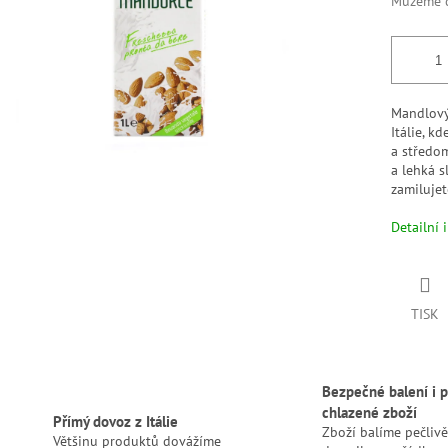
Můžeme d
Mandlový
Itálie, k
a středo
a lehká s
zamilujet
Detailní 
TISK
Bezpečné balení i p
chlazené zboží
Přímý dovoz z Itálie
Zboží balíme pečlivě
Většinu produktů dovážíme