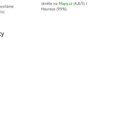
skvěle na
Mapy.cz
(4,8/5) i
posíláme
Heurece (99%).
icí
ty