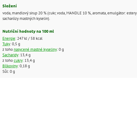
Složení
voda, mandlový sirup 20 % (cukr, voda, MANDLE 10 %, aromata, emulgátor: estery
sacharózy mastných kyselin).
Nutriční hodnoty na 100 ml
Energie
: 247 kJ / 58 kcal
Tuky
: 0,5 g
z toho
nasycené mastné kyseliny
: 0 g
Sacharidy
: 13,4 g
z toho
cukry
: 13,4 g
Bílkoviny
: 0,18 g
Sůl: 0 g