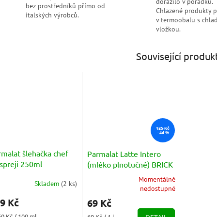
dorazilo v pořádku.
bez prostředníků přímo od
Chlazené produkty 
italských výrobců.
v termoobalu s chlad
vložkou.
Související produk
125 Kč
–44 %
rmalat šlehačka chef
Parmalat Latte Intero
spreji 250ml
(mléko plnotučné) BRICK
1l
Momentálně
Skladem
(
2 ks
)
měrné
Průměrné
nedostupné
nocení
hodnocení
9 Kč
69 Kč
duktu
produktu
je
ná
Měrná
60 Kč / 100 ml
69 Kč / 1 l