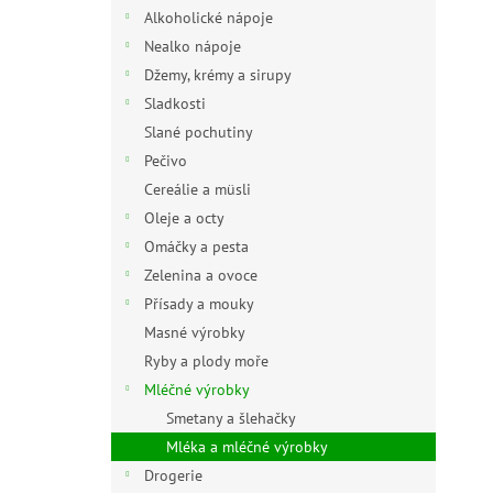
n
Alkoholické nápoje
e
Nealko nápoje
l
Džemy, krémy a sirupy
Sladkosti
Slané pochutiny
Pečivo
Cereálie a müsli
Oleje a octy
Omáčky a pesta
Zelenina a ovoce
Přísady a mouky
Masné výrobky
Ryby a plody moře
Mléčné výrobky
Smetany a šlehačky
Mléka a mléčné výrobky
Drogerie