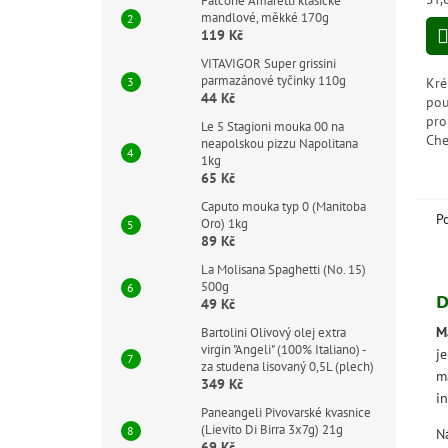
Falcone Amaretti klasické
5,0
cen
mandlové, měkké 170g
z
119 Kč
5
VITAVIGOR Super grissini
hvě
parmazánové tyčinky 110g
Kré
44 Kč
pou
pro
Le 5 Stagioni mouka 00 na
Che
neapolskou pizzu Napolitana
pom
1kg
65 Kč
díl
Caputo mouka typ 0 (Manitoba
P
Oro) 1kg
89 Kč
La Molisana Spaghetti (No. 15)
500g
D
49 Kč
M
Bartolini Olivový olej extra
virgin "Angeli" (100% Italiano) -
j
za studena lisovaný 0,5L (plech)
m
349 Kč
in
Paneangeli Pivovarské kvasnice
(Lievito Di Birra 3x7g) 21g
N
69 Kč