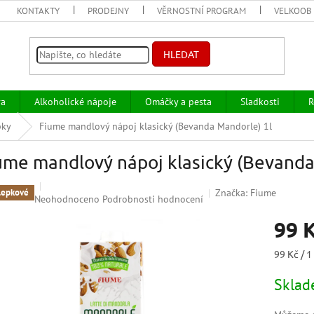
KONTAKTY
PRODEJNY
VĚRNOSTNÍ PROGRAM
VELKOOB
HLEDAT
va
Alkoholické nápoje
Omáčky a pesta
Sladkosti
R
bky
Fiume mandlový nápoj klasický (Bevanda Mandorle) 1l
ume mandlový nápoj klasický (Bevanda
Značka:
Fiume
lepkové
Průměrné
Neohodnoceno
Podrobnosti hodnocení
hodnocení
99 
produktu
je
0,0
Měrná
99 Kč / 1 
z
cena:
5
Skla
hvězdiček.