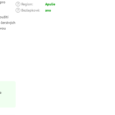
 pro
?
Region
:
Apulie
?
Bezlepkové
:
ano
oužití
 čerstvých
ovou
a