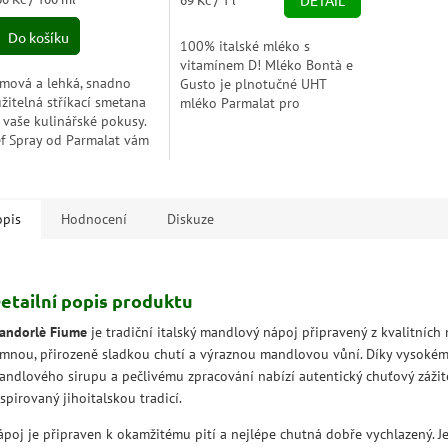
DETAIL
5,0
a:
cena:
z
Do košíku
100% italské mléko s
5
vitamínem D! Mléko Bontà e
zdiček.
hvězdiček.
mová a lehká, snadno
Gusto je plnotučné UHT
žitelná stříkací smetana
mléko Parmalat pro
 vaše kulinářské pokusy.
každodenní výživu s chutí.
f Spray od Parmalat vám
Parmalat vybírá to nejlepší
ůže vytvořit mistrovská
100% italské mléko, zachází
a bez námahy.
s...
opis
Hodnocení
Diskuze
etailní popis produktu
andorlè Fiume
je tradiční italský mandlový nápoj připravený z kvalitních 
emnou, přirozeně sladkou chutí a výraznou mandlovou vůní. Díky vysoké
andlového sirupu a pečlivému zpracování nabízí autentický chuťový zážit
spirovaný jihoitalskou tradicí.
ápoj je připraven k okamžitému pití a nejlépe chutná dobře vychlazený. Je