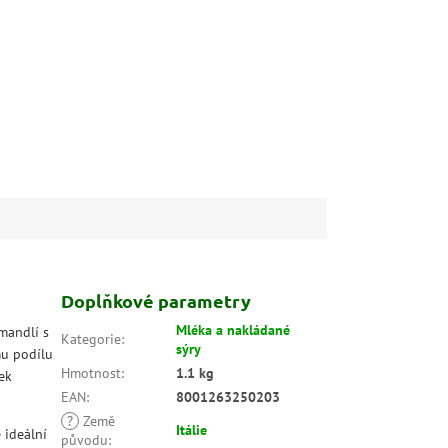
Doplňkové parametry
Mléka a nakládané
mandlí s
Kategorie
:
sýry
mu podílu
Hmotnost
:
1.1 kg
ek
EAN
:
8001263250203
?
Země
Itálie
 ideální
původu
: