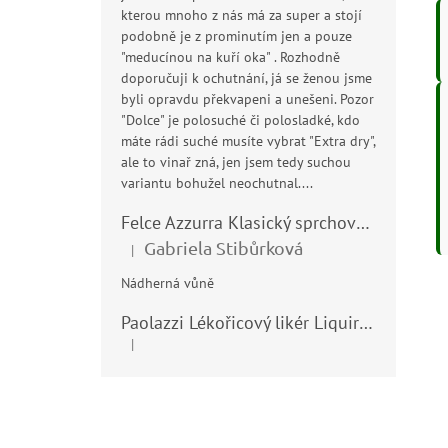
kterou mnoho z nás má za super a stojí
podobně je z prominutím jen a pouze
"meducínou na kuří oka" . Rozhodně
doporučuji k ochutnání, já se ženou jsme
byli opravdu překvapeni a unešeni. Pozor
"Dolce" je polosuché či polosladké, kdo
máte rádi suché musíte vybrat "Extra dry",
ale to vinař zná, jen jsem tedy suchou
variantu bohužel neochutnal....
Felce Azzurra Klasický sprchový gel - doccia gel 400ml
Gabriela Stibůrková
|
Hodnocení produktu je 5 z 5 hvězdiček.
Nádherná vůně
Paolazzi Lékořicový likér Liquirizia 24% 0,7L
|
Hodnocení produktu je 5 z 5 hvězdiček.
Z
á
p