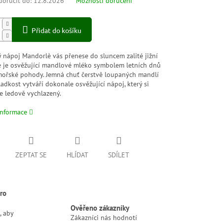
oručit do:
12.8.2026
Možnosti doručení
Přidat do košíku
 nápoj Mandorlè vás přenese do sluncem zalité jižní
de je osvěžující mandlové mléko symbolem letních dnů
mořské pohody. Jemná chuť čerstvě loupaných mandlí
ladkost vytváří dokonale osvěžující nápoj, který si
e ledově vychlazený.
informace
ZEPTAT SE
HLÍDAT
SDÍLET
ro
Ověřeno zákazníky
, aby
Zákazníci nás hodnotí