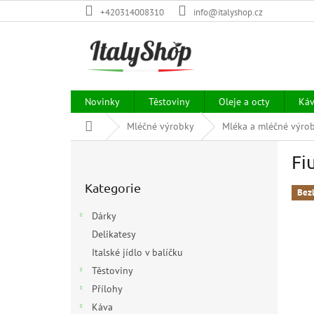
Přejít
+420314008310
info@italyshop.cz
na
obsah
Novinky
Těstoviny
Oleje a octy
Ká
Domů
Mléčné výrobky
Mléka a mléčné výro
P
Fi
o
Přeskočit
s
Kategorie
kategorie
t
Bez
r
Dárky
a
Delikatesy
n
Italské jídlo v balíčku
n
í
Těstoviny
p
Přílohy
a
Káva