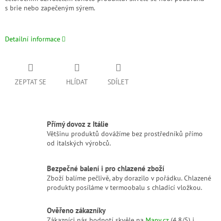
s brie nebo zapečeným sýrem.
Detailní informace
ZEPTAT SE
HLÍDAT
SDÍLET
Přímý dovoz z Itálie
Většinu produktů dovážíme bez prostředníků přímo
od italských výrobců.
Bezpečné balení i pro chlazené zboží
Zboží balíme pečlivě, aby dorazilo v pořádku. Chlazené
produkty posíláme v termoobalu s chladicí vložkou.
Ověřeno zákazníky
Zákazníci nás hodnotí skvěle na
Mapy.cz
(4,8/5) i