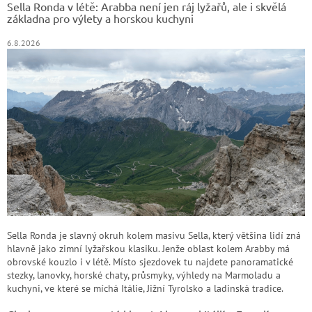
Sella Ronda v létě: Arabba není jen ráj lyžařů, ale i skvělá
í
základna pro výlety a horskou kuchyni
6.8.2026
Sella Ronda je slavný okruh kolem masivu Sella, který většina lidí zná
hlavně jako zimní lyžařskou klasiku. Jenže oblast kolem Arabby má
obrovské kouzlo i v létě. Místo sjezdovek tu najdete panoramatické
stezky, lanovky, horské chaty, průsmyky, výhledy na Marmoladu a
kuchyni, ve které se míchá Itálie, Jižní Tyrolsko a ladinská tradice.