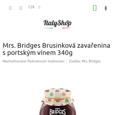
Přejít
NÁKUP
na
CZK
obsah
KOŠÍK
Mrs. Bridges Brusinková zavařenina
s portským vínem 340g
Průměrné
Neohodnoceno
Podrobnosti hodnocení
Značka:
Mrs. Bridges
hodnocení
produktu
je
0,0
z
5
hvězdiček.