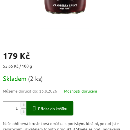
179 Kč
Měrná
52,65 Kč / 100 g
cena:
Skladem
(
2 ks
)
Můžeme doručit do:
13.8.2026
Možnosti doručení
Přidat do košíku
Naše oblíbená brusinková omáčka s portským. Ideální, pokud jste
celoročním uživatelem tohoto produktu! Skvěle se hodí podávaná