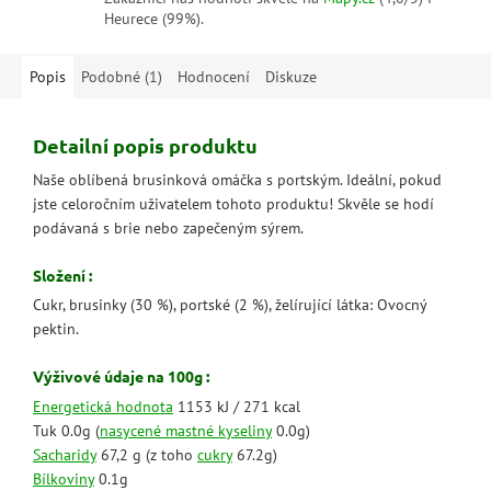
Heurece (99%).
Popis
Podobné (1)
Hodnocení
Diskuze
Detailní popis produktu
Naše oblíbená brusinková omáčka s portským. Ideální, pokud
jste celoročním uživatelem tohoto produktu! Skvěle se hodí
podávaná s brie nebo zapečeným sýrem.
Složení :
Cukr, brusinky (30 %), portské (2 %), želírující látka: Ovocný
pektin.
Výživové údaje na 100g :
Energetická hodnota
1153 kJ / 271 kcal
Tuk 0.0g (
nasycené mastné kyseliny
0.0g)
Sacharidy
67,2 g (z toho
cukry
67.2g)
Bílkoviny
0.1g