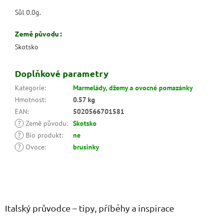
Sůl 0.0g.
Země původu :
Skotsko
Doplňkové parametry
Kategorie
:
Marmelády, džemy a ovocné pomazánky
Hmotnost
:
0.57 kg
EAN
:
5020566701581
?
Země původu
:
Skotsko
?
Bio produkt
:
ne
?
Ovoce
:
brusinky
Z
á
p
a
Italský průvodce – tipy, příběhy a inspirace
t