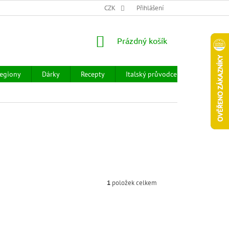
CHOD
HODNOCENÍ OBCHODU
CZK
OBCHODNÍ PODMÍNKY
Přihlášení
DOPR
NÁKUPNÍ
Prázdný košík
KOŠÍK
egiony
Dárky
Recepty
Italský průvodce
Prodejny
1
položek celkem