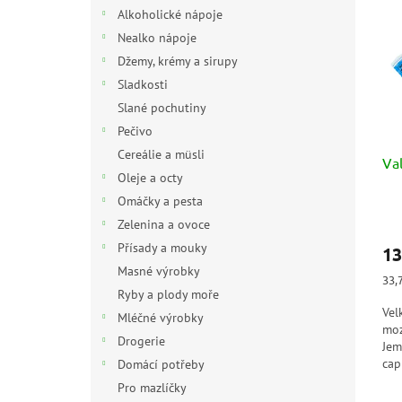
n
p
p
Alkoholické nápoje
e
i
r
Nealko nápoje
l
s
o
Džemy, krémy a sirupy
p
d
Sladkosti
r
u
Slané pochutiny
o
k
d
t
Pečivo
u
ů
Cereálie a müsli
Va
k
Oleje a octy
t
Omáčky a pesta
ů
Zelenina a ovoce
Přísady a mouky
13
Masné výrobky
Měr
33,
cen
Ryby a plody moře
Vel
Mléčné výrobky
moz
Drogerie
Jem
cap
Domácí potřeby
v p
Pro mazlíčky