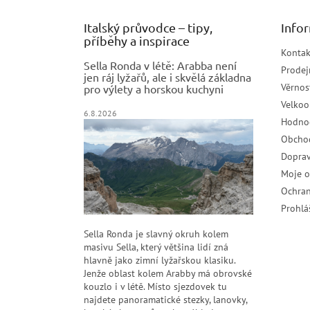
Italský průvodce – tipy,
Info
příběhy a inspirace
Kontak
Sella Ronda v létě: Arabba není
Prodej
jen ráj lyžařů, ale i skvělá základna
Věrnos
pro výlety a horskou kuchyni
Velko
6.8.2026
Hodno
Obcho
Doprav
Moje 
Ochran
Prohlá
Sella Ronda je slavný okruh kolem
masivu Sella, který většina lidí zná
hlavně jako zimní lyžařskou klasiku.
Jenže oblast kolem Arabby má obrovské
kouzlo i v létě. Místo sjezdovek tu
najdete panoramatické stezky, lanovky,