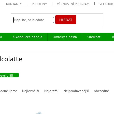
KONTAKTY
PRODEJNY
VĚRNOSTNÍ PROGRAM
VELKOOB
HLEDAT
va
Alkoholické nápoje
Omáčky a pesta
Sladkosti
R
lcolatte
evřít filtr
poručujeme
Nejlevnější
Nejdražší
Nejprodávanější
Abecedně