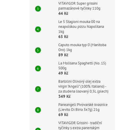
VITAVIGOR Super grissini
parmazánové tyčinky 110g
44 Kč
Le 5 Stagioni mouka 00 na
neapolskou pizzu Napolitana
1kg
65 Kč
Caputo mouka typ 0 (Manitoba
Oro) 1kg
89 Kč
La Molisana Spaghetti (No. 15)
500g
49 Kč
Bartolini Olivový olej extra
virgin "Angeli" (100% Italiano) -
za studena lisovaný 0,5L (plech)
349 Kč
Paneangeli Pivovarské kvasnice
(Lievito Di Birra 3x7g) 21g
69 Kč
VITAVIGOR Grissini - tradiční
tyčinky s extra panenským