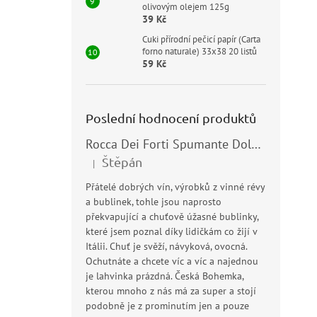
olivovým olejem 125g
39 Kč
Cuki přírodní pečicí papír (Carta
forno naturale) 33x38 20 listů
59 Kč
Poslední hodnocení produktů
Rocca Dei Forti Spumante Dolce 11,5% 0,75l
Štěpán
|
Hodnocení produktu je 5 z 5 hvězdiček.
Přátelé dobrých vín, výrobků z vinné révy
a bublinek, tohle jsou naprosto
překvapující a chuťově úžasné bublinky,
které jsem poznal díky lidičkám co žijí v
Itálii. Chuť je svěží, návyková, ovocná.
Ochutnáte a chcete víc a víc a najednou
je lahvinka prázdná. Česká Bohemka,
kterou mnoho z nás má za super a stojí
podobně je z prominutím jen a pouze