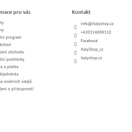
rmace pro vás
Kontakt
ty
info
@
italyshop.cz
ny
+420314008310
tní program
Facebook
obchod
ItalyShop_cz
cení obchodu
italyshop.cz
dní podmínky
a a platba
objednávka
a osobních údajů
šení o přístupnosti