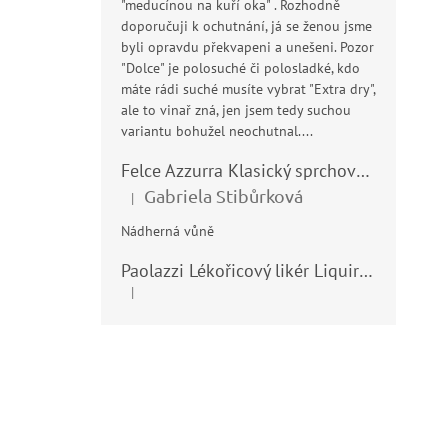
"meducínou na kuří oka" . Rozhodně
doporučuji k ochutnání, já se ženou jsme
byli opravdu překvapeni a unešeni. Pozor
"Dolce" je polosuché či polosladké, kdo
máte rádi suché musíte vybrat "Extra dry",
ale to vinař zná, jen jsem tedy suchou
variantu bohužel neochutnal....
Felce Azzurra Klasický sprchový gel - doccia gel 400ml
Gabriela Stibůrková
|
Hodnocení produktu je 5 z 5 hvězdiček.
Nádherná vůně
Paolazzi Lékořicový likér Liquirizia 24% 0,7L
|
Hodnocení produktu je 5 z 5 hvězdiček.
Z
á
p
a
t
í