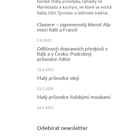
horské chaty, průsmyky, výhledy na
Marmoladu a kuchyni, ve které se míchá
Itálie, Jižní Tyrolsko a ladinská tradice.
Claviere – zapomenutý klenot Alp
mezi Itálií a Francií
5.8.2025
Odlišnosti dopravních předpisů v
Itálii a v Česku: Podrobný
průvodce řidiče
25.4.2025
Malý průvodce oleji
22.2.2025
Malý průvodce italskými moukami
14.2.2025
Odebírat newsletter