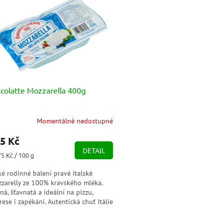
lcolatte Mozzarella 400g
Momentálně nedostupné
5 Kč
DETAIL
ná
75 Kč / 100 g
a:
ké rodinné balení pravé italské
zarelly ze 100% kravského mléka.
ná, šťavnatá a ideální na pizzu,
rese i zapékání. Autentická chuť Itálie
raktickém formátu 400 g.