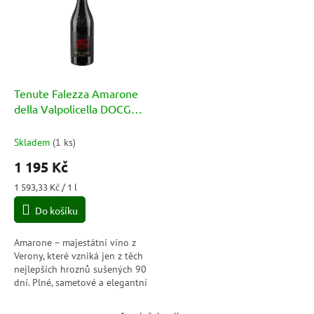
p
o
i
d
s
u
p
k
r
t
o
ů
d
Tenute Falezza Amarone
u
della Valpolicella DOCG
k
14,5% 0,75l
t
Skladem
(
1 ks
)
ů
1 195 Kč
Měrná
1 593,33 Kč / 1 l
cena:
Do košíku
Amarone – majestátní víno z
Verony, které vzniká jen z těch
nejlepších hroznů sušených 90
dní. Plné, sametové a elegantní
– víno, které zanechá dojem
ještě dlouho po posledním...