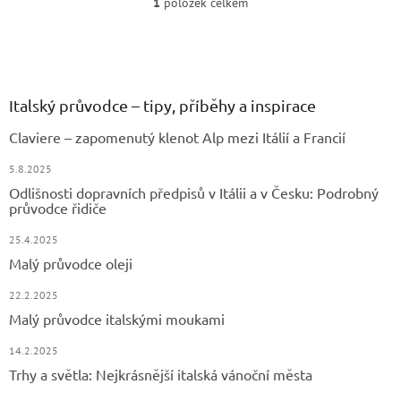
1
položek celkem
O
v
Z
l
á
á
d
p
a
a
Italský průvodce – tipy, příběhy a inspirace
c
t
í
Claviere – zapomenutý klenot Alp mezi Itálií a Francií
í
p
r
5.8.2025
v
Odlišnosti dopravních předpisů v Itálii a v Česku: Podrobný
k
průvodce řidiče
y
v
25.4.2025
ý
Malý průvodce oleji
p
i
22.2.2025
s
u
Malý průvodce italskými moukami
14.2.2025
Trhy a světla: Nejkrásnější italská vánoční města