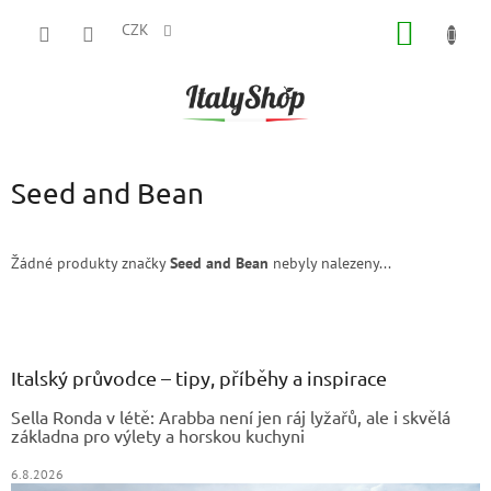
Přejít
NÁKUP
na
CZK
obsah
KOŠÍK
Seed and Bean
Žádné produkty značky
Seed and Bean
nebyly nalezeny...
Z
á
p
a
Italský průvodce – tipy, příběhy a inspirace
t
Sella Ronda v létě: Arabba není jen ráj lyžařů, ale i skvělá
í
základna pro výlety a horskou kuchyni
6.8.2026