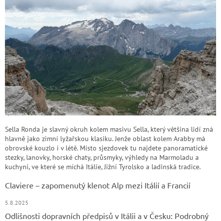
Sella Ronda je slavný okruh kolem masivu Sella, který většina lidí zná
hlavně jako zimní lyžařskou klasiku. Jenže oblast kolem Arabby má
obrovské kouzlo i v létě. Místo sjezdovek tu najdete panoramatické
stezky, lanovky, horské chaty, průsmyky, výhledy na Marmoladu a
kuchyni, ve které se míchá Itálie, Jižní Tyrolsko a ladinská tradice.
Claviere – zapomenutý klenot Alp mezi Itálií a Francií
5.8.2025
Odlišnosti dopravních předpisů v Itálii a v Česku: Podrobný