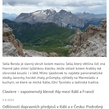
Sella Ronda je slavný okruh kolem masivu Sella, který většina lidí zná
hlavně jako zimní lyžařskou klasiku. Jenže oblast kolem Arabby má
obrovské kouzlo i v létě. Místo sjezdovek tu najdete panoramatické
stezky, lanovky, horské chaty, průsmyky, výhledy na Marmoladu a
kuchyni, ve které se míchá Itálie, Jižní Tyrolsko a ladinská tradice.
Claviere – zapomenutý klenot Alp mezi Itálií a Francií
5.8.2025
Odlišnosti dopravních předpisů v Itálii a v Česku: Podrobný