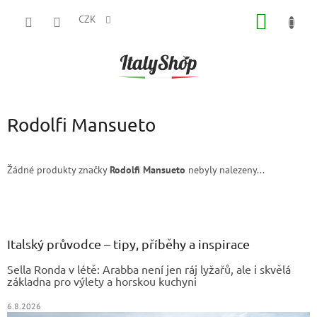
Přejít
NÁKUP
na
CZK
obsah
KOŠÍK
Rodolfi Mansueto
Žádné produkty značky
Rodolfi Mansueto
nebyly nalezeny...
Z
á
p
a
Italský průvodce – tipy, příběhy a inspirace
t
Sella Ronda v létě: Arabba není jen ráj lyžařů, ale i skvělá
í
základna pro výlety a horskou kuchyni
6.8.2026