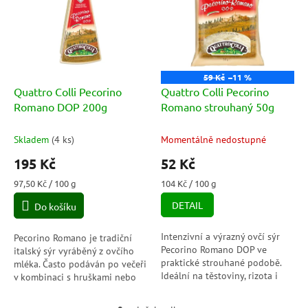
p
o
i
d
s
u
p
k
r
t
o
ů
59 Kč
–11 %
d
Quattro Colli Pecorino
Quattro Colli Pecorino
u
Romano DOP 200g
Romano strouhaný 50g
k
t
Skladem
(
4 ks
)
Momentálně nedostupné
ů
195 Kč
52 Kč
Měrná
Měrná
97,50 Kč / 100 g
104 Kč / 100 g
cena:
cena:
DETAIL
Do košíku
Intenzivní a výrazný ovčí sýr
Pecorino Romano je tradiční
Pecorino Romano DOP ve
italský sýr vyráběný z ovčího
praktické strouhané podobě.
mléka. Často podáván po večeři
Ideální na těstoviny, rizota i
v kombinaci s hruškami nebo
polévky, kde dodá autentickou
ořechy nebo jen pokapaný
italskou chuť.
kaštanovým...