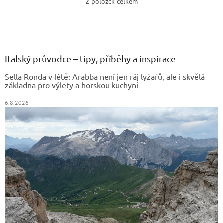
2
položek celkem
O
v
Z
l
á
á
d
p
a
a
Italský průvodce – tipy, příběhy a inspirace
c
t
í
Sella Ronda v létě: Arabba není jen ráj lyžařů, ale i skvělá
í
p
základna pro výlety a horskou kuchyni
r
v
6.8.2026
k
y
v
ý
p
i
s
u