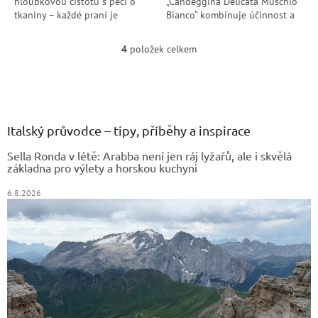
hloubkovou čistotu s péčí o
„Candeggina Delicata Muschio
tkaniny – každé praní je
Bianco“ kombinuje účinnost a
útokem proti bakteriím a virům,
ohleduplnost. Odebere skvrny,
ale s jemností pro látky. Přidej
aniž by poškodila vlákna,...
4
položek celkem
O
k tomu...
v
Z
l
á
á
d
p
a
a
Italský průvodce – tipy, příběhy a inspirace
c
t
í
Sella Ronda v létě: Arabba není jen ráj lyžařů, ale i skvělá
í
p
základna pro výlety a horskou kuchyni
r
v
6.8.2026
k
y
v
ý
p
i
s
u