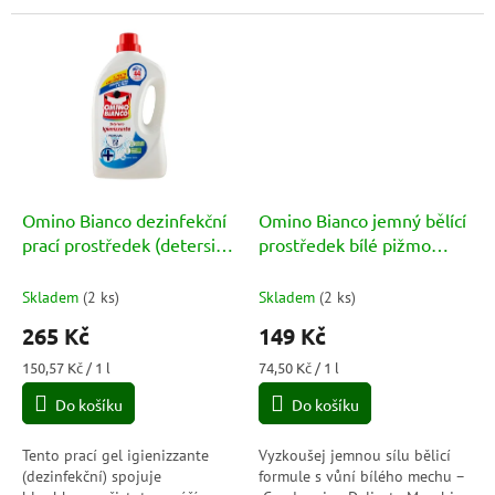
právě opustily atelier mistra
barvy.
Omino Bianco dezinfekční
Omino Bianco jemný bělící
prací prostředek (detersivo
prostředek bílé pižmo
igienizzante) 1760ml
(candeggina delicata
Mushio Bianco) 2l
Skladem
(
2 ks
)
Skladem
(
2 ks
)
265 Kč
149 Kč
Měrná
Měrná
150,57 Kč / 1 l
74,50 Kč / 1 l
cena:
cena:
Do košíku
Do košíku
Tento prací gel igienizzante
Vyzkoušej jemnou sílu bělicí
(dezinfekční) spojuje
formule s vůní bílého mechu –