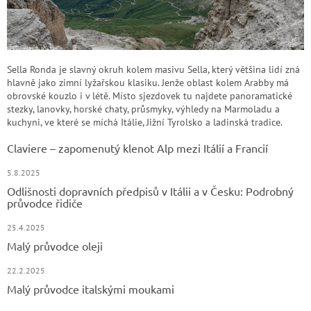
Sella Ronda je slavný okruh kolem masivu Sella, který většina lidí zná
hlavně jako zimní lyžařskou klasiku. Jenže oblast kolem Arabby má
obrovské kouzlo i v létě. Místo sjezdovek tu najdete panoramatické
stezky, lanovky, horské chaty, průsmyky, výhledy na Marmoladu a
kuchyni, ve které se míchá Itálie, Jižní Tyrolsko a ladinská tradice.
Claviere – zapomenutý klenot Alp mezi Itálií a Francií
5.8.2025
Odlišnosti dopravních předpisů v Itálii a v Česku: Podrobný
průvodce řidiče
25.4.2025
Malý průvodce oleji
22.2.2025
Malý průvodce italskými moukami