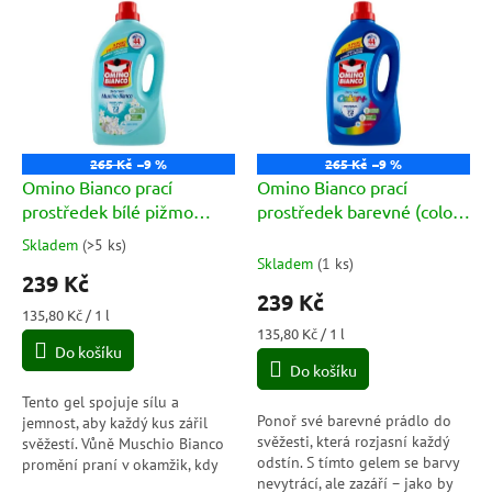
ý
r
p
o
i
d
s
u
p
k
r
t
o
ů
265 Kč
–9 %
265 Kč
–9 %
d
Omino Bianco prací
Omino Bianco prací
u
prostředek bílé pižmo
prostředek barevné (color)
k
(muschio bianco) 1760ml
1760ml
Skladem
(
>5 ks
)
Průměrné
t
Skladem
(
1 ks
)
hodnocení
239 Kč
ů
produktu
239 Kč
je
Měrná
135,80 Kč / 1 l
5,0
cena:
Měrná
135,80 Kč / 1 l
Do košíku
cena:
z
Do košíku
5
hvězdiček.
Tento gel spojuje sílu a
Ponoř své barevné prádlo do
jemnost, aby každý kus zářil
svěžesti, která rozjasní každý
svěžestí. Vůně Muschio Bianco
odstín. S tímto gelem se barvy
promění praní v okamžik, kdy
nevytrácí, ale zazáří – jako by
se čistota stává příběhem.