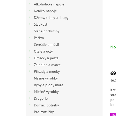
n
p
p
Alkoholické nápoje
e
i
r
Nealko nápoje
l
s
o
Džemy, krémy a sirupy
p
d
Sladkosti
r
u
Slané pochutiny
o
k
d
t
Pečivo
u
ů
Cereálie a müsli
No
k
Oleje a octy
t
Omáčky a pesta
ů
Zelenina a ovoce
Přísady a mouky
69
Masné výrobky
Měr
49,
cen
Ryby a plody moře
Kré
Mléčné výrobky
str
Drogerie
pol
boh
Domácí potřeby
Pra
Pro mazlíčky
Pr