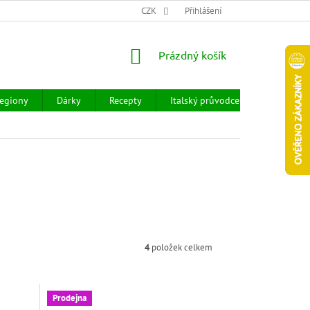
CHOD
HODNOCENÍ OBCHODU
CZK
OBCHODNÍ PODMÍNKY
Přihlášení
DOPR
NÁKUPNÍ
Prázdný košík
KOŠÍK
egiony
Dárky
Recepty
Italský průvodce
Prodejny
4
položek celkem
Prodejna