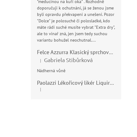
"meducínou na kuří oka" . Rozhodně
doporučuji k ochutnání, já se ženou jsme
byli opravdu překvapeni a unešeni. Pozor
"Dolce" je polosuché či polosladké, kdo
máte rádi suché musíte vybrat "Extra dry",
ale to vinař zná, jen jsem tedy suchou
variantu bohužel neochutnal....
Felce Azzurra Klasický sprchový gel - doccia gel 400ml
Gabriela Stibůrková
|
Hodnocení produktu je 5 z 5 hvězdiček.
Nádherná vůně
Paolazzi Lékořicový likér Liquirizia 24% 0,7L
|
Hodnocení produktu je 5 z 5 hvězdiček.
Z
á
p
a
t
í