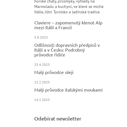
horské chaty, průsmyky, výhledy na
Marmoladu a kuchyni, ve které se míchá
Itálie, Jižní Tyrolsko a ladinská tradice.
Claviere – zapomenutý klenot Alp
mezi Itálií a Francií
5.8.2025
Odlišnosti dopravních předpisů v
Itálii a v Česku: Podrobný
průvodce řidiče
25.4.2025
Malý průvodce oleji
22.2.2025
Malý průvodce italskými moukami
14.2.2025
Odebírat newsletter