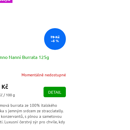
79 Kč
–5 %
nno Nanni Burrata 125g
Momentálně nedostupné
 Kč
DETAIL
ná
Kč / 100 g
a:
mová burrata ze 100% italského
ka s jemným srdcem ze stracciatelly.
 konzervantů, s plnou a sametovou
tí. Luxusní čerstvý sýr pro chvíle, kdy
ete víc než jen...