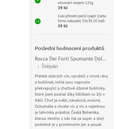
olivovým olejem 125g
39 Kč
Cuki přírodní pečicí papír (Carta
forno naturale) 33x38 20 listů
59 Kč
Poslední hodnocení produktů
Rocca Dei Forti Spumante Dolce 11,5% 0,75l
Štěpán
|
Hodnocení produktu je 5 z 5 hvězdiček.
Přátelé dobrých vín, výrobků z vinné révy
a bublinek, tohle jsou naprosto
překvapující a chuťově úžasné bublinky,
které jsem poznal díky lidičkám co žijí v
Itálii. Chuť je svěží, návyková, ovocná.
Ochutnáte a chcete víc a víc a najednou
je lahvinka prázdná. Česká Bohemka,
kterou mnoho z nás má za super a stojí
podobně je z prominutím jen a pouze