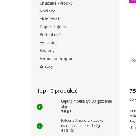
Chlazené výrobky
Novinky
Akční zboží
Doporučujeme
Bezlepkové
Výprodej
Regiony
Věrnostní program
No
Značky
75
Top 10 produktů
Měr
60 
Caputo mouka typ 00 (pizzeria)
cen
1kg
Kré
79 Kč
mlé
Falcone Amaretti klasické
Bez
mandlové, měkké 170g
chu
119 Kč
chc