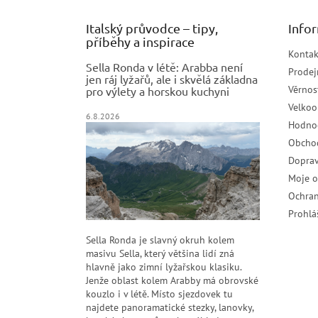
Italský průvodce – tipy,
Info
příběhy a inspirace
Kontak
Sella Ronda v létě: Arabba není
Prodej
jen ráj lyžařů, ale i skvělá základna
Věrnos
pro výlety a horskou kuchyni
Velko
6.8.2026
Hodno
Obcho
Doprav
Moje 
Ochran
Prohlá
Sella Ronda je slavný okruh kolem
masivu Sella, který většina lidí zná
hlavně jako zimní lyžařskou klasiku.
Jenže oblast kolem Arabby má obrovské
kouzlo i v létě. Místo sjezdovek tu
najdete panoramatické stezky, lanovky,