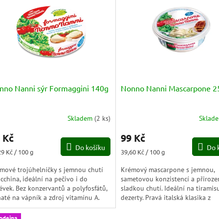
nno Nanni sýr Formaggini 140g
Nonno Nanni Mascarpone 2
Skladem
(
2 ks
)
Sklad
 Kč
99 Kč
Do košíku
Do 
ná
Měrná
29 Kč / 100 g
39,60 Kč / 100 g
a:
cena:
mové trojúhelníčky s jemnou chutí
Krémový mascarpone s jemnou,
acchina, ideální na pečivo i do
sametovou konzistencí a přiroze
évek. Bez konzervantů a polyfosfátů,
sladkou chutí. Ideální na tiramisu
até na vápník a zdroj vitamínu A.
dezerty. Pravá italská klasika z
ktické balení 8 porcí.
chladicího pultu.
odejna