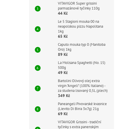
VITAVIGOR Super grissini
parmazánové tyčinky 110g
44 Kč
Le 5 Stagioni mouka 00 na
neapolskou pizzu Napolitana
1kg
65 Kč
Caputo mouka typ 0 (Manitoba
Oro) 1kg
89 Kč
La Molisana Spaghetti (No. 15)
500g
49 Kč
Bartolini Olivový olej extra
virgin "Angeli" (100% Italiano) -
za studena lisovaný 0,5L (plech)
349 Kč
Paneangeli Pivovarské kvasnice
(Lievito Di Birra 3x7g) 21g
69 Kč
VITAVIGOR Grissini - tradiční
tyčinky s extra panenským