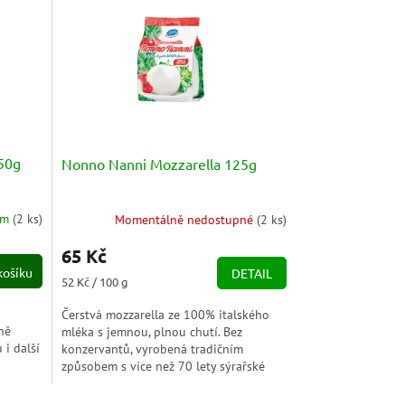
50g
Nonno Nanni Mozzarella 125g
em
(
2 ks
)
Momentálně nedostupné
(
2 ks
)
65 Kč
košíku
DETAIL
Měrná
52 Kč / 100 g
cena:
Čerstvá mozzarella ze 100% italského
ně
mléka s jemnou, plnou chutí. Bez
 i další
konzervantů, vyrobená tradičním
způsobem s více než 70 lety sýrařské
zkušenosti. Ideální do caprese, salátů...