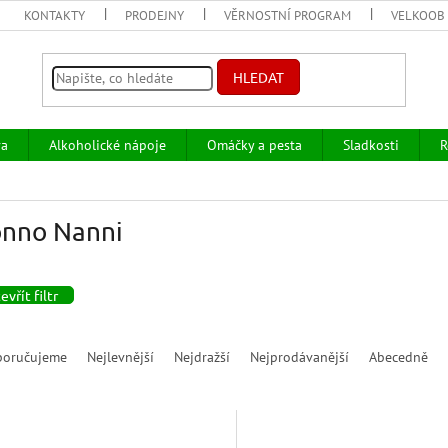
KONTAKTY
PRODEJNY
VĚRNOSTNÍ PROGRAM
VELKOOB
HLEDAT
va
Alkoholické nápoje
Omáčky a pesta
Sladkosti
R
nno Nanni
evřít filtr
poručujeme
Nejlevnější
Nejdražší
Nejprodávanější
Abecedně