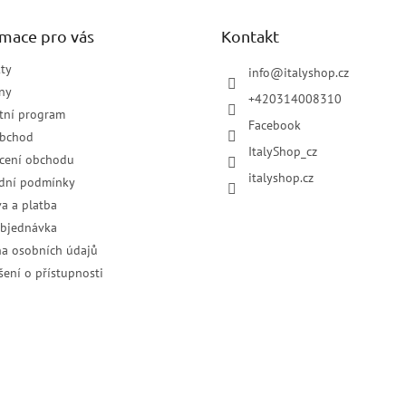
rmace pro vás
Kontakt
ty
info
@
italyshop.cz
ny
+420314008310
tní program
Facebook
obchod
ItalyShop_cz
cení obchodu
italyshop.cz
dní podmínky
a a platba
objednávka
a osobních údajů
šení o přístupnosti