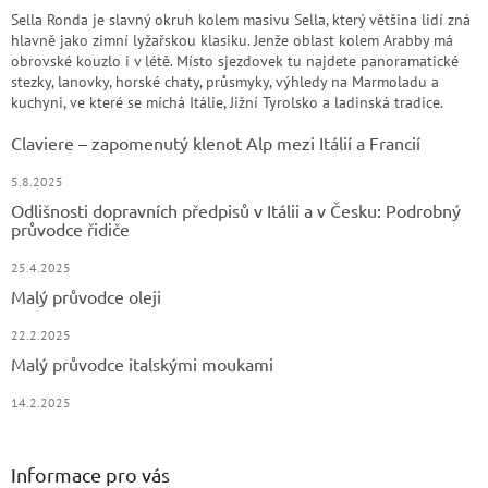
Sella Ronda je slavný okruh kolem masivu Sella, který většina lidí zná
hlavně jako zimní lyžařskou klasiku. Jenže oblast kolem Arabby má
obrovské kouzlo i v létě. Místo sjezdovek tu najdete panoramatické
stezky, lanovky, horské chaty, průsmyky, výhledy na Marmoladu a
kuchyni, ve které se míchá Itálie, Jižní Tyrolsko a ladinská tradice.
Claviere – zapomenutý klenot Alp mezi Itálií a Francií
5.8.2025
Odlišnosti dopravních předpisů v Itálii a v Česku: Podrobný
průvodce řidiče
25.4.2025
Malý průvodce oleji
22.2.2025
Malý průvodce italskými moukami
14.2.2025
Informace pro vás