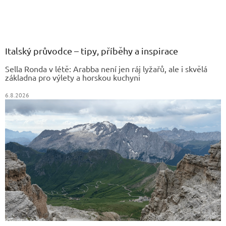
v
Z
l
á
á
d
p
a
a
Italský průvodce – tipy, příběhy a inspirace
c
t
í
Sella Ronda v létě: Arabba není jen ráj lyžařů, ale i skvělá
í
p
základna pro výlety a horskou kuchyni
r
v
6.8.2026
k
y
v
ý
p
i
s
u