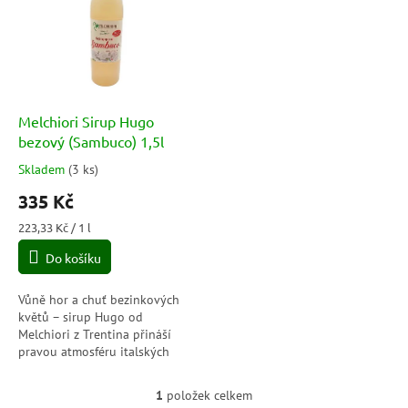
p
o
i
d
s
u
p
k
r
t
o
ů
d
Melchiori Sirup Hugo
u
bezový (Sambuco) 1,5l
k
Skladem
(
3 ks
)
Průměrné
t
hodnocení
335 Kč
ů
produktu
je
Měrná
223,33 Kč / 1 l
5,0
cena:
Do košíku
z
5
hvězdiček.
Vůně hor a chuť bezinkových
květů – sirup Hugo od
Melchiori z Trentina přináší
pravou atmosféru italských
Dolomit v každé sklenici.
Dokonale se hodí pro přípravu
1
položek celkem
O
svěžího...