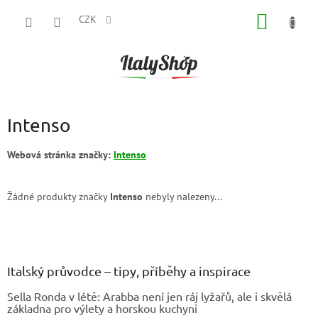
Přejít
NÁKUP
na
CZK
obsah
KOŠÍK
Intenso
Webová stránka značky:
Intenso
Žádné produkty značky
Intenso
nebyly nalezeny...
Z
á
p
a
Italský průvodce – tipy, příběhy a inspirace
t
Sella Ronda v létě: Arabba není jen ráj lyžařů, ale i skvělá
í
základna pro výlety a horskou kuchyni