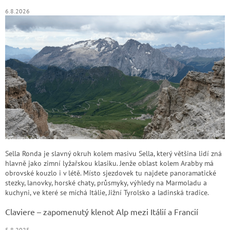
6.8.2026
Sella Ronda je slavný okruh kolem masivu Sella, který většina lidí zná
hlavně jako zimní lyžařskou klasiku. Jenže oblast kolem Arabby má
obrovské kouzlo i v létě. Místo sjezdovek tu najdete panoramatické
stezky, lanovky, horské chaty, průsmyky, výhledy na Marmoladu a
kuchyni, ve které se míchá Itálie, Jižní Tyrolsko a ladinská tradice.
Claviere – zapomenutý klenot Alp mezi Itálií a Francií
5.8.2025