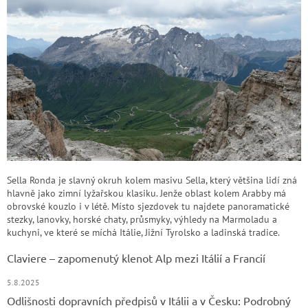
Sella Ronda je slavný okruh kolem masivu Sella, který většina lidí zná
hlavně jako zimní lyžařskou klasiku. Jenže oblast kolem Arabby má
obrovské kouzlo i v létě. Místo sjezdovek tu najdete panoramatické
stezky, lanovky, horské chaty, průsmyky, výhledy na Marmoladu a
kuchyni, ve které se míchá Itálie, Jižní Tyrolsko a ladinská tradice.
Claviere – zapomenutý klenot Alp mezi Itálií a Francií
5.8.2025
Odlišnosti dopravních předpisů v Itálii a v Česku: Podrobný