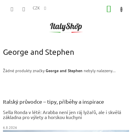
Přejít
NÁKUP
na
CZK
obsah
KOŠÍK
George and Stephen
Žádné produkty značky
George and Stephen
nebyly nalezeny...
Z
á
p
a
Italský průvodce – tipy, příběhy a inspirace
t
Sella Ronda v létě: Arabba není jen ráj lyžařů, ale i skvělá
í
základna pro výlety a horskou kuchyni
6.8.2026