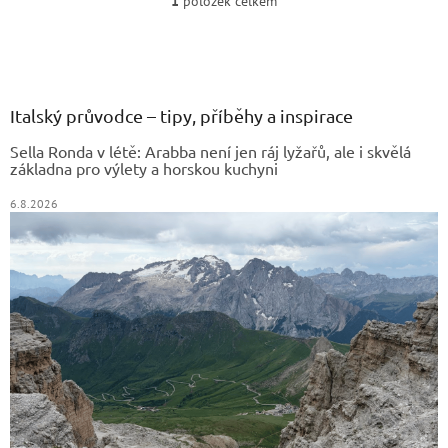
1
položek celkem
O
a...
v
Z
l
á
á
d
p
a
a
Italský průvodce – tipy, příběhy a inspirace
c
t
í
Sella Ronda v létě: Arabba není jen ráj lyžařů, ale i skvělá
í
p
základna pro výlety a horskou kuchyni
r
v
6.8.2026
k
y
v
ý
p
i
s
u