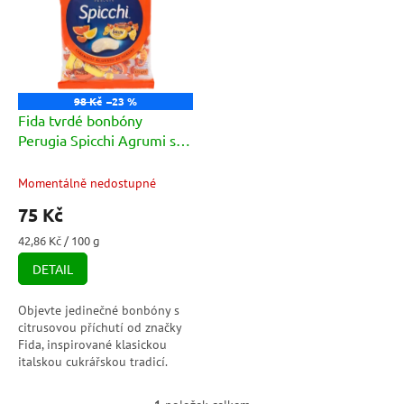
p
o
i
d
s
u
p
k
r
t
o
ů
98 Kč
–23 %
d
Fida tvrdé bonbóny
u
Perugia Spicchi Agrumi s
k
citrusovou příchutí 175g
t
Momentálně nedostupné
ů
75 Kč
Měrná
42,86 Kč / 100 g
cena:
DETAIL
Objevte jedinečné bonbóny s
citrusovou příchutí od značky
Fida, inspirované klasickou
italskou cukrářskou tradicí.
Vychutnejte si osvěžující
kombinaci pomeranče, citronu