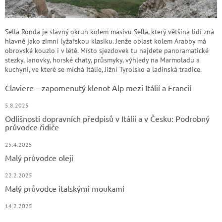
Sella Ronda je slavný okruh kolem masivu Sella, který většina lidí zná
hlavně jako zimní lyžařskou klasiku. Jenže oblast kolem Arabby má
obrovské kouzlo i v létě. Místo sjezdovek tu najdete panoramatické
stezky, lanovky, horské chaty, průsmyky, výhledy na Marmoladu a
kuchyni, ve které se míchá Itálie, Jižní Tyrolsko a ladinská tradice.
Claviere – zapomenutý klenot Alp mezi Itálií a Francií
5.8.2025
Odlišnosti dopravních předpisů v Itálii a v Česku: Podrobný
průvodce řidiče
25.4.2025
Malý průvodce oleji
22.2.2025
Malý průvodce italskými moukami
14.2.2025