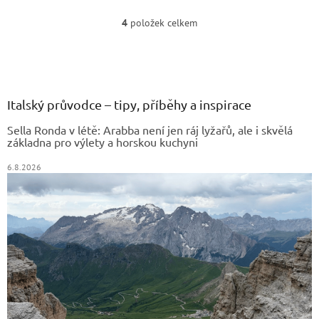
ideální ke kávě nebo jako
porcích pro snadné mlsání bez
sladká pochoutka kdykoli
výčitek.
4
položek celkem
O
během dne.
v
Z
l
á
á
d
p
a
a
Italský průvodce – tipy, příběhy a inspirace
c
t
í
Sella Ronda v létě: Arabba není jen ráj lyžařů, ale i skvělá
í
p
základna pro výlety a horskou kuchyni
r
v
6.8.2026
k
y
v
ý
p
i
s
u