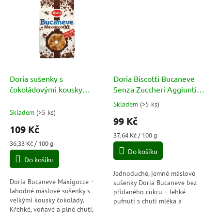
kávě, čaji i...
Doria sušenky s
Doria Biscotti Bucaneve
čokoládovými kousky
Senza Zuccheri Aggiunti
Bucaneve Maxidocce XL
Pz.6 X Gr.46
Skladem
(
>5 ks
)
Průměrné
300g
Skladem
(
>5 ks
)
hodnocení
99 Kč
produktu
109 Kč
je
Měrná
37,64 Kč / 100 g
1,0
Měrná
cena:
36,33 Kč / 100 g
cena:
Do košíku
z
Do košíku
5
hvězdiček.
Jednoduché, jemné máslové
Doria Bucaneve Maxigocce –
sušenky Doria Bucaneve bez
lahodné máslové sušenky s
přidaného cukru – lehké
velkými kousky čokolády.
pufnutí s chutí mléka a
Křehké, voňavé a plné chuti,
přírodních sladidel, balené po 6