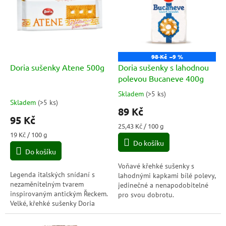
p
o
i
d
s
u
p
k
r
t
o
ů
98 Kč
–9 %
d
Doria sušenky Atene 500g
Doria sušenky s lahodnou
u
polevou Bucaneve 400g
k
Skladem
(
>5 ks
)
Průměrné
t
Skladem
(
>5 ks
)
hodnocení
89 Kč
ů
produktu
95 Kč
je
Měrná
25,43 Kč / 100 g
4,7
Měrná
cena:
19 Kč / 100 g
cena:
Do košíku
z
Do košíku
5
hvězdiček.
Voňavé křehké sušenky s
Legenda italských snídaní s
lahodnými kapkami bílé polevy,
nezaměnitelným tvarem
jedinečné a nenapodobitelné
inspirovaným antickým Řeckem.
pro svou dobrotu.
Velké, křehké sušenky Doria
Atene jsou už po generace
dokonalým společníkem ke