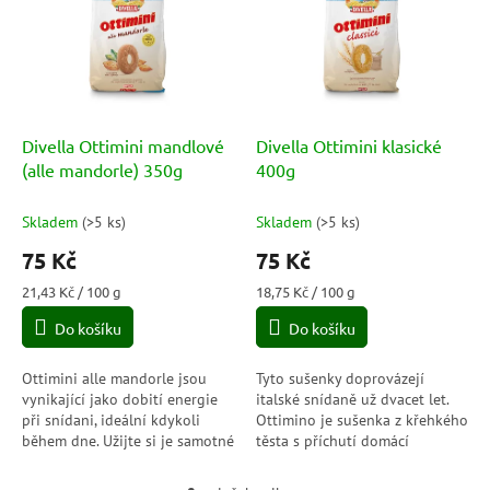
p
o
i
d
s
u
p
k
r
t
o
ů
d
Divella Ottimini mandlové
Divella Ottimini klasické
u
(alle mandorle) 350g
400g
k
t
Skladem
(
>5 ks
)
Skladem
(
>5 ks
)
ů
75 Kč
75 Kč
Měrná
Měrná
21,43 Kč / 100 g
18,75 Kč / 100 g
cena:
cena:
Do košíku
Do košíku
Ottimini alle mandorle jsou
Tyto sušenky doprovázejí
vynikající jako dobití energie
italské snídaně už dvacet let.
při snídani, ideální kdykoli
Ottimino je sušenka z křehkého
během dne. Užijte si je samotné
těsta s příchutí domácí
nebo máčené.
sušenky: ideální pro snídani
plnou chuti a energie.