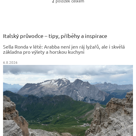
2
položek celkem
O
v
Z
l
á
á
d
p
a
a
Italský průvodce – tipy, příběhy a inspirace
c
t
í
Sella Ronda v létě: Arabba není jen ráj lyžařů, ale i skvělá
í
p
základna pro výlety a horskou kuchyni
r
v
6.8.2026
k
y
v
ý
p
i
s
u