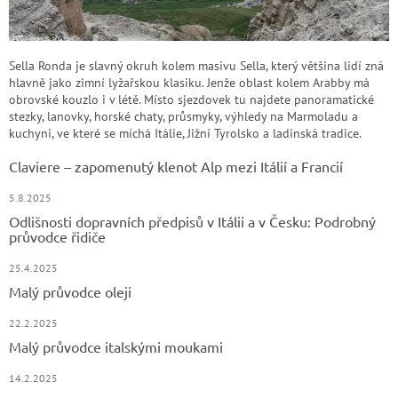
Sella Ronda je slavný okruh kolem masivu Sella, který většina lidí zná
hlavně jako zimní lyžařskou klasiku. Jenže oblast kolem Arabby má
obrovské kouzlo i v létě. Místo sjezdovek tu najdete panoramatické
stezky, lanovky, horské chaty, průsmyky, výhledy na Marmoladu a
kuchyni, ve které se míchá Itálie, Jižní Tyrolsko a ladinská tradice.
Claviere – zapomenutý klenot Alp mezi Itálií a Francií
5.8.2025
Odlišnosti dopravních předpisů v Itálii a v Česku: Podrobný
průvodce řidiče
25.4.2025
Malý průvodce oleji
22.2.2025
Malý průvodce italskými moukami
14.2.2025