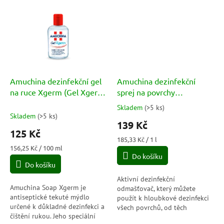
kvasinek.
Amuchina dezinfekční gel
Amuchina dezinfekční
na ruce Xgerm (Gel Xgerm
sprej na povrchy
Disinfettante Mani) 80ml
(desinfettante sgrassatore
Skladem
(
>5 ks
)
Průměrné
attivo) 750 ml
Skladem
(
>5 ks
)
hodnocení
139 Kč
produktu
125 Kč
je
Měrná
185,33 Kč / 1 l
5,0
Měrná
cena:
156,25 Kč / 100 ml
cena:
Do košíku
z
Do košíku
5
hvězdiček.
Aktivní dezinfekční
Amuchina Soap Xgerm je
odmašťovač, který můžete
antiseptické tekuté mýdlo
použít k hloubkové dezinfekci
určené k důkladné dezinfekci a
všech povrchů, od těch
čištění rukou. Jeho speciální
nejmastnějších až po ty, kde