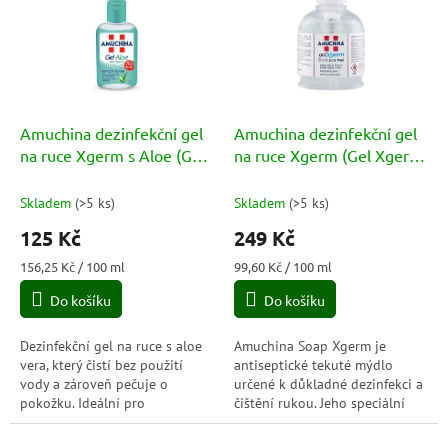
p
o
i
d
s
u
p
k
r
t
o
ů
d
Amuchina dezinfekční gel
Amuchina dezinfekční gel
u
na ruce Xgerm s Aloe (Gel
na ruce Xgerm (Gel Xgerm
k
Xgerm Disinfettante Mani
Disinfettante Mani) 250ml
t
Aloe) 80ml
Skladem
(
>5 ks
)
Skladem
(
>5 ks
)
ů
125 Kč
249 Kč
Měrná
Měrná
156,25 Kč / 100 ml
99,60 Kč / 100 ml
cena:
cena:
Do košíku
Do košíku
Dezinfekční gel na ruce s aloe
Amuchina Soap Xgerm je
vera, který čistí bez použití
antiseptické tekuté mýdlo
vody a zároveň pečuje o
určené k důkladné dezinfekci a
pokožku. Ideální pro
čištění rukou. Jeho speciální
každodenní hygienu doma i na
složení je schopné eliminovat
cestách.
až 99,9 % virů, bakterií a