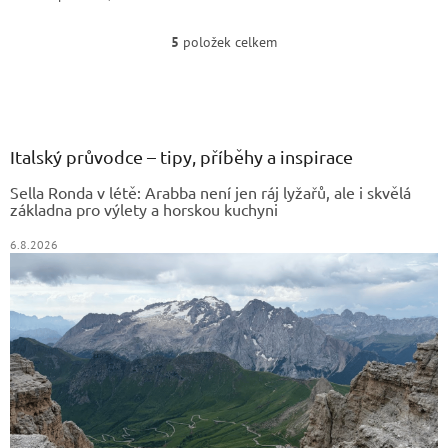
nejmastnějších až po ty, kde
jsou nečistoty nejodolnější
5
položek celkem
O
(trouby a sporáky,...
v
Z
l
á
á
d
p
a
a
Italský průvodce – tipy, příběhy a inspirace
c
t
í
Sella Ronda v létě: Arabba není jen ráj lyžařů, ale i skvělá
í
p
základna pro výlety a horskou kuchyni
r
v
6.8.2026
k
y
v
ý
p
i
s
u