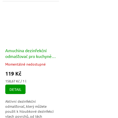
složení je schopné eliminovat
jsou nečistoty nejodolnější
až 99,9 % virů, bakterií a
(trouby a sporáky,...
kvasinek.
Amuchina dezinfekční
odmašťovač pro kuchyně
(sgrassatore igienizzante)
Momentálně nedostupné
Průměrné
750 ml
hodnocení
119 Kč
produktu
je
Měrná
158,67 Kč / 1 l
3,0
cena:
DETAIL
z
5
hvězdiček.
Aktivní dezinfekční
odmašťovač, který můžete
použít k hloubkové dezinfekci
všech povrchů, od těch