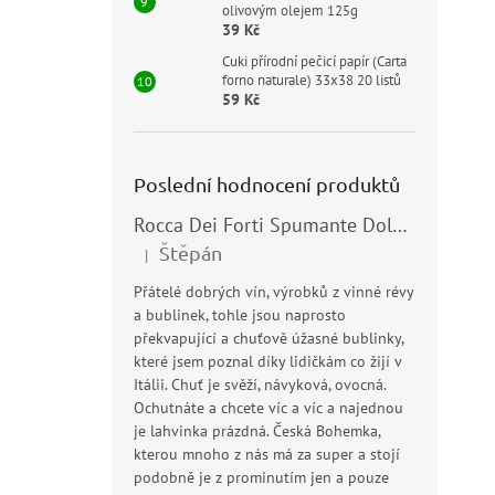
olivovým olejem 125g
39 Kč
Cuki přírodní pečicí papír (Carta
forno naturale) 33x38 20 listů
59 Kč
Poslední hodnocení produktů
Rocca Dei Forti Spumante Dolce 11,5% 0,75l
Štěpán
|
Hodnocení produktu je 5 z 5 hvězdiček.
Přátelé dobrých vín, výrobků z vinné révy
a bublinek, tohle jsou naprosto
překvapující a chuťově úžasné bublinky,
které jsem poznal díky lidičkám co žijí v
Itálii. Chuť je svěží, návyková, ovocná.
Ochutnáte a chcete víc a víc a najednou
je lahvinka prázdná. Česká Bohemka,
kterou mnoho z nás má za super a stojí
podobně je z prominutím jen a pouze