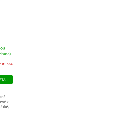
kou
etana)
ostupné
ETAIL
vané
vené z
ěkké,
lie...