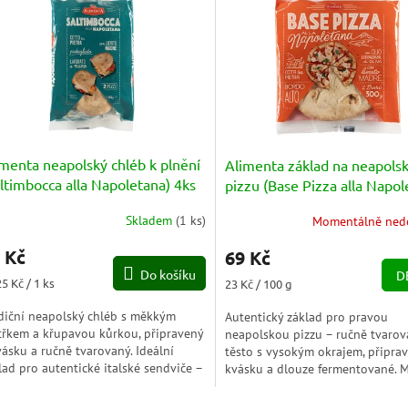
menta neapolský chléb k plnění
Alimenta základ na neapols
ltimbocca alla Napoletana) 4ks
pizzu (Base Pizza alla Napol
0g
2ks 300g
Skladem
(
1 ks
)
Momentálně ned
 Kč
69 Kč
Do košíku
D
ná
Měrná
5 Kč / 1 ks
23 Kč / 100 g
a:
cena:
diční neapolský chléb s měkkým
Autentický základ pro pravou
třkem a křupavou kůrkou, připravený
neapolskou pizzu – ručně tvaro
vásku a ručně tvarovaný. Ideální
těsto s vysokým okrajem, připra
lad pro autentické italské sendviče –
kvásku a dlouze fermentované. M
avý, nadýchaný a...
voňavé a připravené nést chuť Itá