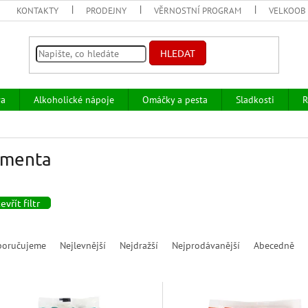
KONTAKTY
PRODEJNY
VĚRNOSTNÍ PROGRAM
VELKOOB
HLEDAT
va
Alkoholické nápoje
Omáčky a pesta
Sladkosti
R
imenta
evřít filtr
poručujeme
Nejlevnější
Nejdražší
Nejprodávanější
Abecedně