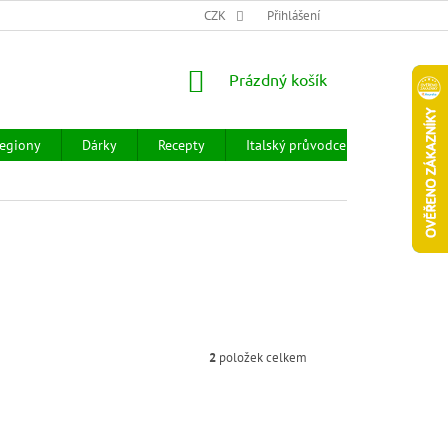
CHOD
HODNOCENÍ OBCHODU
CZK
OBCHODNÍ PODMÍNKY
Přihlášení
DOPR
NÁKUPNÍ
Prázdný košík
KOŠÍK
egiony
Dárky
Recepty
Italský průvodce
Prodejny
2
položek celkem