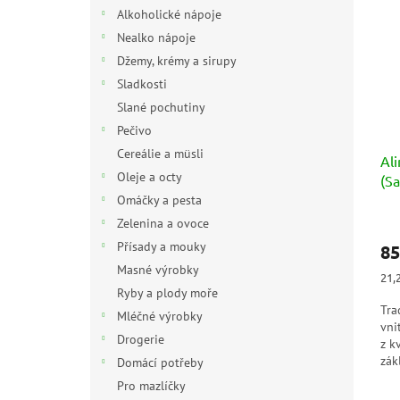
n
p
p
Alkoholické nápoje
e
i
r
Nealko nápoje
l
s
o
Džemy, krémy a sirupy
p
d
Sladkosti
r
u
Slané pochutiny
o
k
d
t
Pečivo
u
ů
Cereálie a müsli
Ali
k
Oleje a octy
(Sa
t
50
Omáčky a pesta
ů
Zelenina a ovoce
Přísady a mouky
85
Masné výrobky
Měr
21,2
cen
Ryby a plody moře
Tra
Mléčné výrobky
vni
Drogerie
z k
zák
Domácí potřeby
voň
Pro mazlíčky