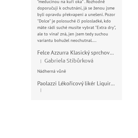
"meducínou na kuří oka" . Rozhodně
doporučuji k ochutnání, já se ženou jsme
byli opravdu překvapeni a unešeni. Pozor
"Dolce" je polosuché či polosladké, kdo
máte rádi suché musíte vybrat "Extra dry",
ale to vinař zná, jen jsem tedy suchou
variantu bohužel neochutnal....
Felce Azzurra Klasický sprchový gel - doccia gel 400ml
Gabriela Stibůrková
|
Hodnocení produktu je 5 z 5 hvězdiček.
Nádherná vůně
Paolazzi Lékořicový likér Liquirizia 24% 0,7L
|
Hodnocení produktu je 5 z 5 hvězdiček.
Z
á
p
a
t
í