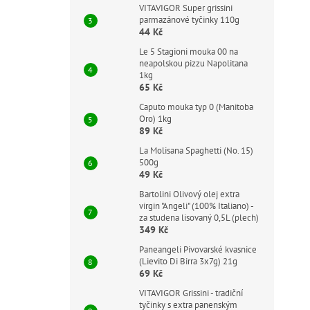
VITAVIGOR Super grissini
parmazánové tyčinky 110g
44 Kč
Le 5 Stagioni mouka 00 na
neapolskou pizzu Napolitana
1kg
65 Kč
Caputo mouka typ 0 (Manitoba
Oro) 1kg
89 Kč
La Molisana Spaghetti (No. 15)
500g
49 Kč
Bartolini Olivový olej extra
virgin "Angeli" (100% Italiano) -
za studena lisovaný 0,5L (plech)
349 Kč
Paneangeli Pivovarské kvasnice
(Lievito Di Birra 3x7g) 21g
69 Kč
VITAVIGOR Grissini - tradiční
tyčinky s extra panenským