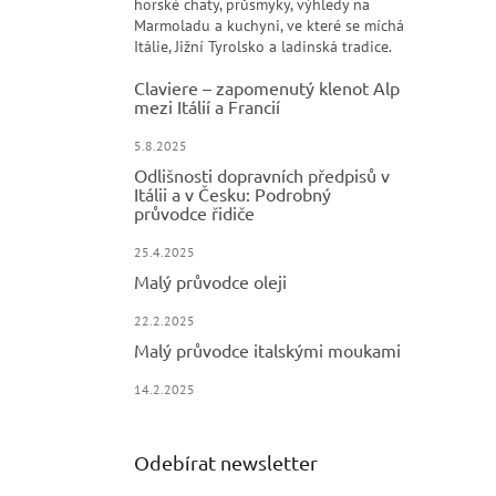
horské chaty, průsmyky, výhledy na
Marmoladu a kuchyni, ve které se míchá
Itálie, Jižní Tyrolsko a ladinská tradice.
Claviere – zapomenutý klenot Alp
mezi Itálií a Francií
5.8.2025
Odlišnosti dopravních předpisů v
Itálii a v Česku: Podrobný
průvodce řidiče
25.4.2025
Malý průvodce oleji
22.2.2025
Malý průvodce italskými moukami
14.2.2025
Odebírat newsletter