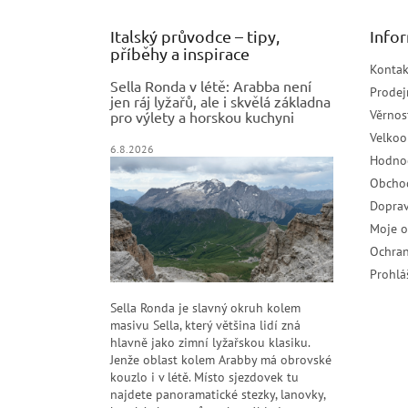
Italský průvodce – tipy,
Info
příběhy a inspirace
Kontak
Sella Ronda v létě: Arabba není
Prodej
jen ráj lyžařů, ale i skvělá základna
Věrnos
pro výlety a horskou kuchyni
Velko
6.8.2026
Hodno
Obcho
Doprav
Moje 
Ochran
Prohlá
Sella Ronda je slavný okruh kolem
masivu Sella, který většina lidí zná
hlavně jako zimní lyžařskou klasiku.
Jenže oblast kolem Arabby má obrovské
kouzlo i v létě. Místo sjezdovek tu
najdete panoramatické stezky, lanovky,