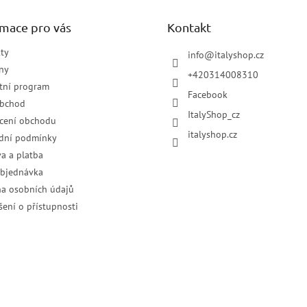
rmace pro vás
Kontakt
ty
info
@
italyshop.cz
ny
+420314008310
tní program
Facebook
obchod
ItalyShop_cz
cení obchodu
italyshop.cz
dní podmínky
a a platba
objednávka
a osobních údajů
šení o přístupnosti