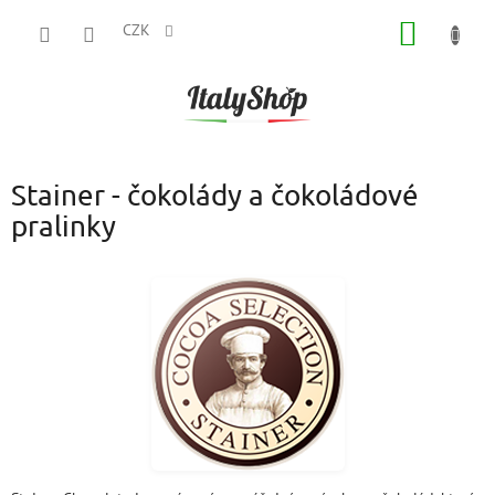
Přejít
NÁKUP
na
CZK
obsah
KOŠÍK
Stainer - čokolády a čokoládové
pralinky