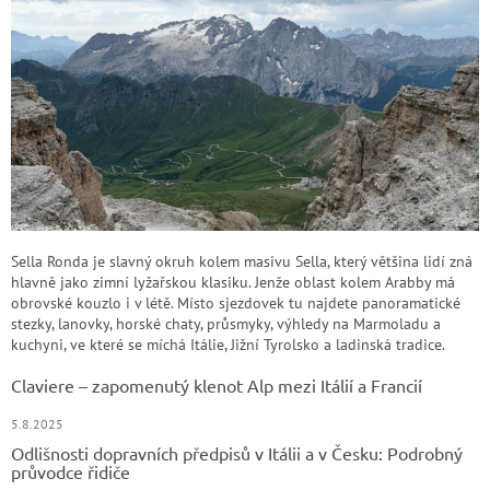
Sella Ronda je slavný okruh kolem masivu Sella, který většina lidí zná
hlavně jako zimní lyžařskou klasiku. Jenže oblast kolem Arabby má
obrovské kouzlo i v létě. Místo sjezdovek tu najdete panoramatické
stezky, lanovky, horské chaty, průsmyky, výhledy na Marmoladu a
kuchyni, ve které se míchá Itálie, Jižní Tyrolsko a ladinská tradice.
Claviere – zapomenutý klenot Alp mezi Itálií a Francií
5.8.2025
Odlišnosti dopravních předpisů v Itálii a v Česku: Podrobný
průvodce řidiče