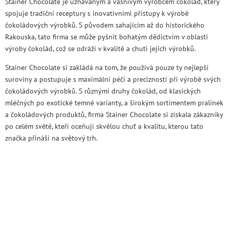
Stainer Chocolate je uznávaným a vášnivým výrobcem čokolád, který
spojuje tradiční receptury s inovativními přístupy k výrobě
čokoládových výrobků. S původem sahajícím až do historického
Rakouska, tato firma se může pyšnit bohatým dědictvím v oblasti
výroby čokolád, což se odráží v kvalitě a chuti jejich výrobků.
Stainer Chocolate si zakládá na tom, že používá pouze ty nejlepší
suroviny a postupuje s maximální péčí a precizností při výrobě svých
čokoládových výrobků. S různými druhy čokolád, od klasických
mléčných po exotické temné varianty, a širokým sortimentem pralinek
a čokoládových produktů, firma Stainer Chocolate si získala zákazníky
po celém světě, kteří oceňují skvělou chuť a kvalitu, kterou tato
značka přináší na světový trh.