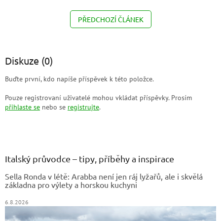
PŘEDCHOZÍ ČLÁNEK
Diskuze (0)
Buďte první, kdo napíše příspěvek k této položce.
Pouze registrovaní uživatelé mohou vkládat příspěvky. Prosím
přihlaste se
nebo se
registrujte
.
Z
á
p
a
Italský průvodce – tipy, příběhy a inspirace
t
Sella Ronda v létě: Arabba není jen ráj lyžařů, ale i skvělá
í
základna pro výlety a horskou kuchyni
6.8.2026