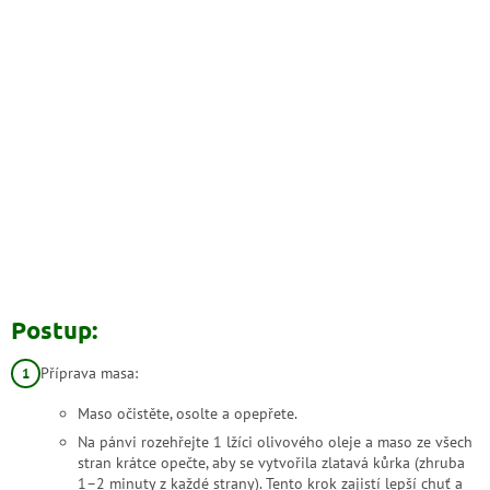
Postup:
Příprava masa:
Maso očistěte, osolte a opepřete.
Na pánvi rozehřejte 1 lžíci olivového oleje a maso ze všech
stran krátce opečte, aby se vytvořila zlatavá kůrka (zhruba
1–2 minuty z každé strany). Tento krok zajistí lepší chuť a