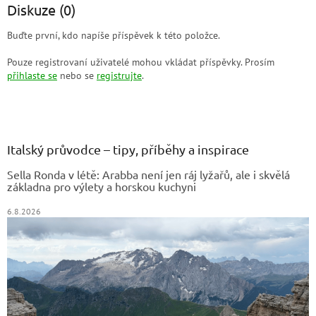
Diskuze (0)
Buďte první, kdo napíše příspěvek k této položce.
Pouze registrovaní uživatelé mohou vkládat příspěvky. Prosím
přihlaste se
nebo se
registrujte
.
Z
á
p
a
Italský průvodce – tipy, příběhy a inspirace
t
Sella Ronda v létě: Arabba není jen ráj lyžařů, ale i skvělá
í
základna pro výlety a horskou kuchyni
6.8.2026