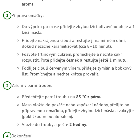
aroma.
Příprava omáčky:
Do výpeku po mase přidejte zbylou lžíci olivového oleje a 1
lžíci másla.
Přidejte nakrájenou cibuli a restujte ji na mírném ohni,
dokud nezačne karamelizovat (cca 8–10 minut).
Posypte třtinovým cukrem, promíchejte a nechte cukr
rozpustit. Poté přidejte česnek a restujte ještě 1 minutu.
Podlijte cibuli červeným vínem, přidejte tymián a bobkový
list. Promíchejte a nechte krátce provařit.
Vaření v parní troubě:
Předehřejte parní troubu na
85 °C s párou
.
Maso vložte do pekáče nebo zapékací nádoby, přelijte ho
připravenou omáčkou, přidejte zbylou lžíci másla a zakryjte
(pokličkou nebo alobalem).
Vložte do trouby a pečte
2 hodiny
.
Dokončení: