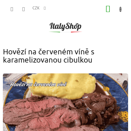
Přejít
NÁKUP
na
CZK
obsah
KOŠÍK
Hovězí na červeném víně s
karamelizovanou cibulkou