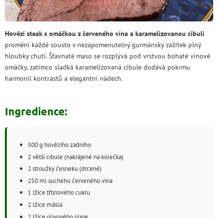
Hovězí steak s omáčkou z červeného vína a karamelizovanou cibulí
promění každé sousto v nezapomenutelný gurmánský zážitek plný
hloubky chutí. Šťavnaté maso se rozplývá pod vrstvou bohaté vínové
omáčky, zatímco sladká karamelizovaná cibule dodává pokrmu
harmonii kontrastů a elegantní nádech.
Ingredience:
500 g hovězího zadního
2 větší cibule (nakrájené na kolečka)
2 stroužky česneku (drcené)
250 ml suchého červeného vína
1 lžíce třtinového cukru
2 lžíce másla
2 lžíce olivového oleje