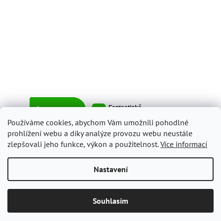
Používáme cookies, abychom Vám umožnili pohodlné
prohlížení webu a díky analýze provozu webu neustále
zlepšovali jeho funkce, výkon a použitelnost.
Více informací
Vytvořil Shoptet
Nastavení
Copyright 2026
ItalyShop.cz
. Všechna práva vyhrazena.
Upravit
Souhlasím
nastavení cookies