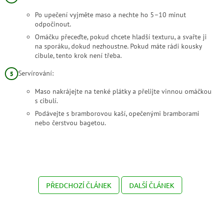
Po upečení vyjměte maso a nechte ho 5–10 minut
odpočinout.
Omáčku přeceďte, pokud chcete hladší texturu, a svařte ji
na sporáku, dokud nezhoustne. Pokud máte rádi kousky
cibule, tento krok není třeba.
Servírování:
Maso nakrájejte na tenké plátky a přelijte vinnou omáčkou
s cibulí.
Podávejte s bramborovou kaší, opečenými bramborami
nebo čerstvou bagetou.
PŘEDCHOZÍ ČLÁNEK
DALŠÍ ČLÁNEK