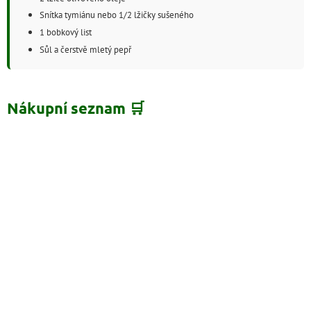
Snítka tymiánu nebo 1/2 lžičky sušeného
1 bobkový list
Sůl a čerstvě mletý pepř
Nákupní seznam 🛒