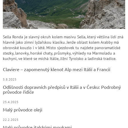
Sella Ronda je slavný okruh kolem masivu Sella, který většina lidí zná
hlavně jako zimní lyžařskou klasiku. Jenže oblast kolem Arabby má
obrovské kouzlo i v létě. Místo sjezdovek tu najdete panoramatické
stezky, lanovky, horské chaty, průsmyky, výhledy na Marmoladu a
kuchyni, ve které se míchá Itálie, Jižní Tyrolsko a ladinská tradice.
Claviere – zapomenutý klenot Alp mezi Itálií a Francií
5.8.2025
Odlišnosti dopravních předpisů v Itálii a v Česku: Podrobný
průvodce řidiče
25.4.2025
Malý průvodce oleji
22.2.2025
Malý průvodce italskými moukami