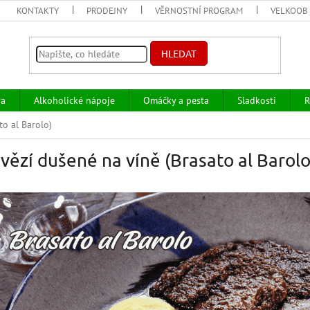
KONTAKTY
PRODEJNY
VĚRNOSTNÍ PROGRAM
VELKOOB
HLEDAT
va
Alkoholické nápoje
Omáčky a pesta
Sladkosti
R
to al Barolo)
vězí dušené na víně (Brasato al Barolo