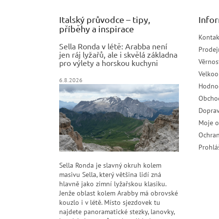
Italský průvodce – tipy,
Info
příběhy a inspirace
Kontak
Sella Ronda v létě: Arabba není
Prodej
jen ráj lyžařů, ale i skvělá základna
Věrnos
pro výlety a horskou kuchyni
Velko
6.8.2026
Hodno
Obcho
Doprav
Moje 
Ochran
Prohlá
Sella Ronda je slavný okruh kolem
masivu Sella, který většina lidí zná
hlavně jako zimní lyžařskou klasiku.
Jenže oblast kolem Arabby má obrovské
kouzlo i v létě. Místo sjezdovek tu
najdete panoramatické stezky, lanovky,