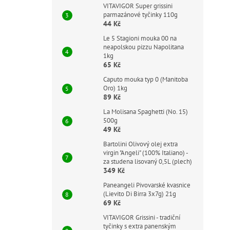
VITAVIGOR Super grissini
parmazánové tyčinky 110g
44 Kč
Le 5 Stagioni mouka 00 na
neapolskou pizzu Napolitana
1kg
65 Kč
Caputo mouka typ 0 (Manitoba
Oro) 1kg
89 Kč
La Molisana Spaghetti (No. 15)
500g
49 Kč
Bartolini Olivový olej extra
virgin "Angeli" (100% Italiano) -
za studena lisovaný 0,5L (plech)
349 Kč
Paneangeli Pivovarské kvasnice
(Lievito Di Birra 3x7g) 21g
69 Kč
VITAVIGOR Grissini - tradiční
tyčinky s extra panenským