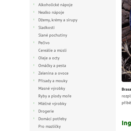
n
Alkoholické nápoje
e
Nealko nápoje
l
Džemy, krémy a sirupy
Sladkosti
Slané pochutiny
Pečivo
Cereálie a müsli
Oleje a octy
Omáčky a pesta
Zelenina a ovoce
Přísady a mouky
Masné výrobky
Brasa
rozpl
Ryby a plody moře
příbě
Mléčné výrobky
Drogerie
Domácí potřeby
In
Pro mazlíčky