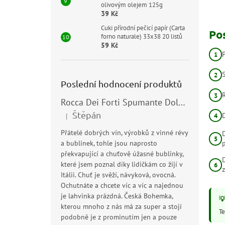
olivovým olejem 125g
39 Kč
Cuki přírodní pečicí papír (Carta
Po
forno naturale) 33x38 20 listů
59 Kč
Poslední hodnocení produktů
Rocca Dei Forti Spumante Dolce 11,5% 0,75l
Štěpán
|
Hodnocení produktu je 5 z 5 hvězdiček.
Přátelé dobrých vín, výrobků z vinné révy
a bublinek, tohle jsou naprosto
překvapující a chuťově úžasné bublinky,
které jsem poznal díky lidičkám co žijí v
Itálii. Chuť je svěží, návyková, ovocná.
Ochutnáte a chcete víc a víc a najednou
je lahvinka prázdná. Česká Bohemka,
kterou mnoho z nás má za super a stojí
Te
podobně je z prominutím jen a pouze