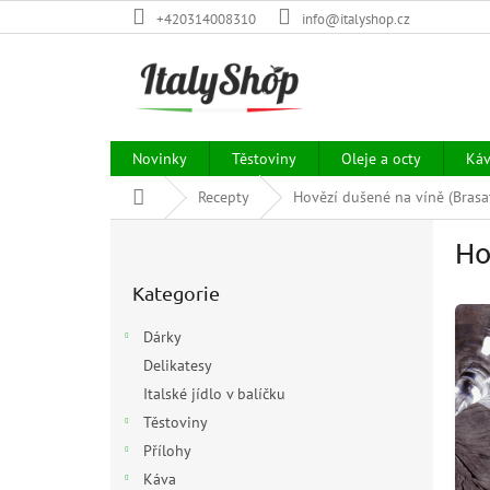
Přejít
+420314008310
info@italyshop.cz
na
obsah
Novinky
Těstoviny
Oleje a octy
Ká
Domů
Recepty
Hovězí dušené na víně (Brasa
P
Ho
o
Přeskočit
s
Kategorie
kategorie
t
r
Dárky
a
Delikatesy
n
Italské jídlo v balíčku
n
í
Těstoviny
p
Přílohy
a
Káva