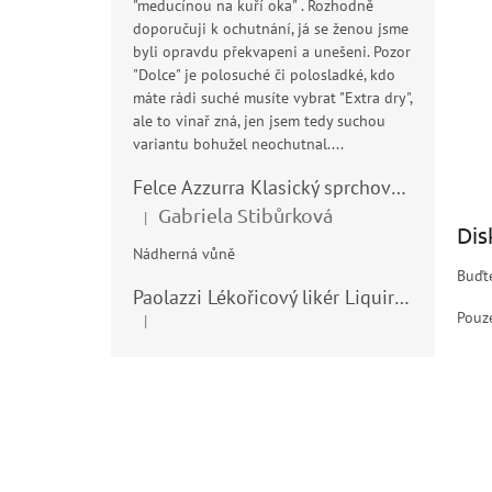
"meducínou na kuří oka" . Rozhodně
doporučuji k ochutnání, já se ženou jsme
byli opravdu překvapeni a unešeni. Pozor
"Dolce" je polosuché či polosladké, kdo
máte rádi suché musíte vybrat "Extra dry",
ale to vinař zná, jen jsem tedy suchou
variantu bohužel neochutnal....
Felce Azzurra Klasický sprchový gel - doccia gel 400ml
Gabriela Stibůrková
|
Hodnocení produktu je 5 z 5 hvězdiček.
Dis
Nádherná vůně
Buďte
Paolazzi Lékořicový likér Liquirizia 24% 0,7L
Pouze
|
Hodnocení produktu je 5 z 5 hvězdiček.
Z
á
p
a
t
í