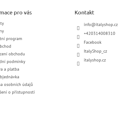
rmace pro vás
Kontakt
ty
info
@
italyshop.cz
ny
+420314008310
tní program
Facebook
obchod
ItalyShop_cz
cení obchodu
italyshop.cz
dní podmínky
a a platba
objednávka
a osobních údajů
šení o přístupnosti