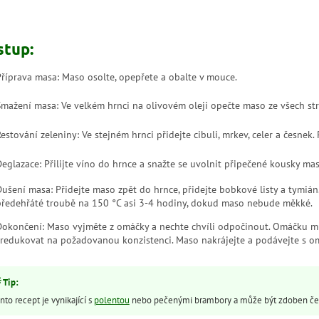
stup:
Příprava masa: Maso osolte, opepřete a obalte v mouce.
Smažení masa: Ve velkém hrnci na olivovém oleji opečte maso ze všech st
Restování zeleniny: Ve stejném hrnci přidejte cibuli, mrkev, celer a česnek
Deglazace: Přilijte víno do hrnce a snažte se uvolnit připečené kousky mas
Dušení masa: Přidejte maso zpět do hrnce, přidejte bobkové listy a tymiá
předehřáté troubě na 150 °C asi 3-4 hodiny, dokud maso nebude měkké.
Dokončení: Maso vyjměte z omáčky a nechte chvíli odpočinout. Omáčku mů
zredukovat na požadovanou konzistenci. Maso nakrájejte a podávejte s o
nto recept je vynikající s
polentou
nebo pečenými brambory a může být zdoben čer