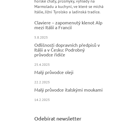
horské chaty, průsmyky, výhledy na
Marmoladu a kuchyni, ve které se míchá
Itálie, Jižní Tyrolsko a ladinská tradice.
Claviere – zapomenutý klenot Alp
mezi Itálií a Francií
5.8.2025
Odlišnosti dopravních předpisů v
Itálii a v Česku: Podrobný
průvodce řidiče
25.4.2025
Malý průvodce oleji
22.2.2025
Malý průvodce italskými moukami
14.2.2025
Odebírat newsletter