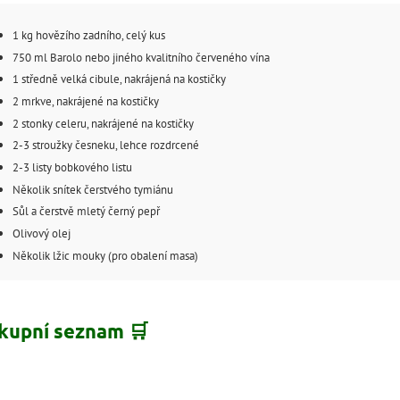
1 kg hovězího zadního, celý kus
750 ml Barolo nebo jiného kvalitního červeného vína
1 středně velká cibule, nakrájená na kostičky
2 mrkve, nakrájené na kostičky
2 stonky celeru, nakrájené na kostičky
2-3 stroužky česneku, lehce rozdrcené
2-3 listy bobkového listu
Několik snítek čerstvého tymiánu
Sůl a čerstvě mletý černý pepř
Olivový olej
Několik lžic mouky (pro obalení masa)
kupní seznam 🛒