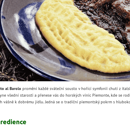
to al Barolo
promění každé sváteční sousto v hořící symfonii chutí z ital
yne všední starosti a přenese vás do horských vinic Piemonte, kde se rod
h vášně k dobrému jídlu. Jedná se o tradiční piemontský pokrm s hluboko
gredience