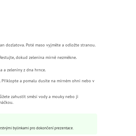
ran dozlatova. Poté maso vyjměte a odložte stranou.
. Restujte, dokud zelenina mírně nezměkne.
a a zeleniny z dna hrnce.
n. Přiklopte a pomalu dusíte na mírném ohni nebo v
žete zahustit směsí vody a mouky nebo ji
máčkou.
stvými bylinkami pro dokončení prezentace.