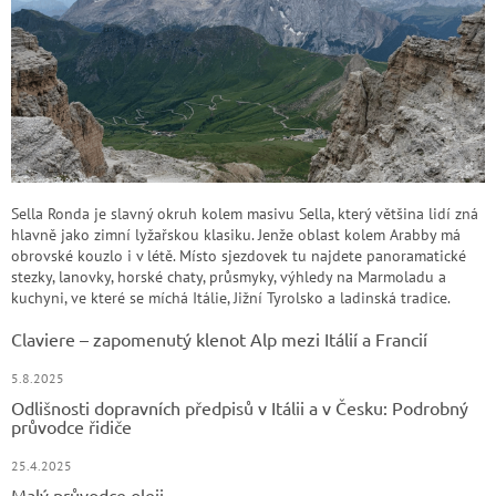
p
i
s
u
Sella Ronda je slavný okruh kolem masivu Sella, který většina lidí zná
hlavně jako zimní lyžařskou klasiku. Jenže oblast kolem Arabby má
obrovské kouzlo i v létě. Místo sjezdovek tu najdete panoramatické
stezky, lanovky, horské chaty, průsmyky, výhledy na Marmoladu a
kuchyni, ve které se míchá Itálie, Jižní Tyrolsko a ladinská tradice.
Claviere – zapomenutý klenot Alp mezi Itálií a Francií
5.8.2025
Odlišnosti dopravních předpisů v Itálii a v Česku: Podrobný
průvodce řidiče
25.4.2025
Malý průvodce oleji