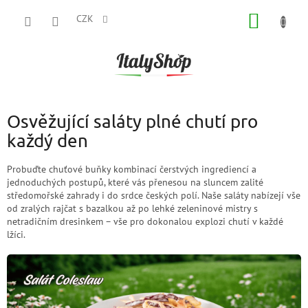
Přejít
NÁKUP
na
CZK
obsah
KOŠÍK
Osvěžující saláty plné chutí pro
každý den
Probuďte chuťové buňky kombinací čerstvých ingrediencí a
jednoduchých postupů, které vás přenesou na sluncem zalité
středomořské zahrady i do srdce českých polí. Naše saláty nabízejí vše
od zralých rajčat s bazalkou až po lehké zeleninové mistry s
netradičním dresinkem – vše pro dokonalou explozi chutí v každé
lžíci.
V
ý
p
i