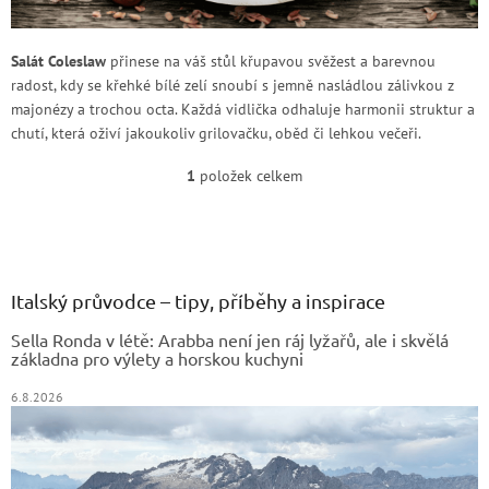
Salát Coleslaw
přinese na váš stůl křupavou svěžest a barevnou
radost, kdy se křehké bílé zelí snoubí s jemně nasládlou zálivkou z
majonézy a trochou octa. Každá vidlička odhaluje harmonii struktur a
chutí, která oživí jakoukoliv grilovačku, oběd či lehkou večeři.
1
položek celkem
O
v
Z
l
á
á
d
p
a
a
Italský průvodce – tipy, příběhy a inspirace
c
t
í
Sella Ronda v létě: Arabba není jen ráj lyžařů, ale i skvělá
í
p
základna pro výlety a horskou kuchyni
r
v
6.8.2026
k
y
v
ý