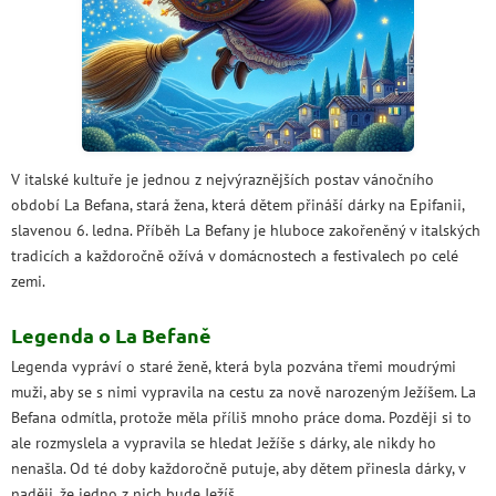
V italské kultuře je jednou z nejvýraznějších postav vánočního
období La Befana, stará žena, která dětem přináší dárky na Epifanii,
slavenou 6. ledna. Příběh La Befany je hluboce zakořeněný v italských
tradicích a každoročně ožívá v domácnostech a festivalech po celé
zemi.
Legenda o La Befaně
Legenda vypráví o staré ženě, která byla pozvána třemi moudrými
muži, aby se s nimi vypravila na cestu za nově narozeným Ježíšem. La
Befana odmítla, protože měla příliš mnoho práce doma. Později si to
ale rozmyslela a vypravila se hledat Ježíše s dárky, ale nikdy ho
nenašla. Od té doby každoročně putuje, aby dětem přinesla dárky, v
naději, že jedno z nich bude Ježíš.