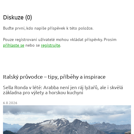
Diskuze (0)
Buďte první, kdo napíše příspěvek k této položce.
Pouze registrovaní uživatelé mohou vkládat příspěvky. Prosím
přihlaste se
nebo se
registrujte
.
Z
á
p
a
Italský průvodce – tipy, příběhy a inspirace
t
Sella Ronda v létě: Arabba není jen ráj lyžařů, ale i skvělá
í
základna pro výlety a horskou kuchyni
6.8.2026