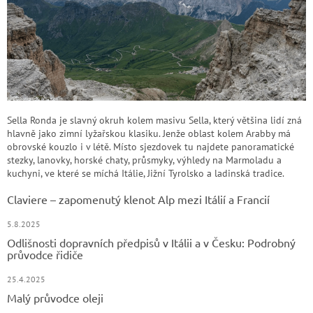
Sella Ronda je slavný okruh kolem masivu Sella, který většina lidí zná
hlavně jako zimní lyžařskou klasiku. Jenže oblast kolem Arabby má
obrovské kouzlo i v létě. Místo sjezdovek tu najdete panoramatické
stezky, lanovky, horské chaty, průsmyky, výhledy na Marmoladu a
kuchyni, ve které se míchá Itálie, Jižní Tyrolsko a ladinská tradice.
Claviere – zapomenutý klenot Alp mezi Itálií a Francií
5.8.2025
Odlišnosti dopravních předpisů v Itálii a v Česku: Podrobný
průvodce řidiče
25.4.2025
Malý průvodce oleji