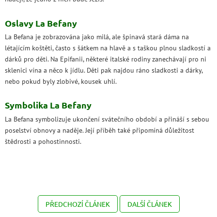
Oslavy La Befany
La Befana je zobrazována jako milá, ale špinavá stará dáma na
létajícím koštěti, často s šátkem na hlavě a s taškou plnou sladkostí a
dárků pro děti. Na Epifanii, některé italské rodiny zanechávají pro ni
sklenici vína a něco k jídlu. Děti pak najdou ráno sladkosti a dárky,
nebo pokud byly zlobivé, kousek uhlí.
Symbolika La Befany
La Befana symbolizuje ukončení svátečního období a přináší s sebou
poselství obnovy a naděje. Její příběh také připomíná důležitost
štědrosti a pohostinnosti.
PŘEDCHOZÍ ČLÁNEK
DALŠÍ ČLÁNEK