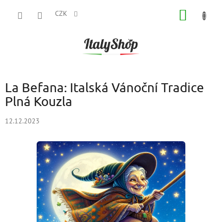
Přejít
NÁKUP
na
CZK
obsah
KOŠÍK
La Befana: Italská Vánoční Tradice
Plná Kouzla
12.12.2023