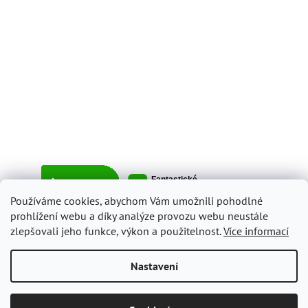
Používáme cookies, abychom Vám umožnili pohodlné
prohlížení webu a díky analýze provozu webu neustále
zlepšovali jeho funkce, výkon a použitelnost.
Více informací
Vytvořil Shoptet
Nastavení
Copyright 2026
ItalyShop.cz
. Všechna práva vyhrazena.
Upravit