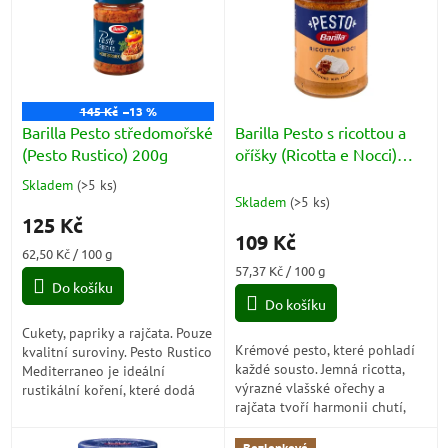
p
i
s
p
r
o
145 Kč
–13 %
d
Barilla Pesto středomořské
Barilla Pesto s ricottou a
u
(Pesto Rustico) 200g
oříšky (Ricotta e Nocci)
k
190g
Skladem
(
>5 ks
)
Průměrné
t
Skladem
(
>5 ks
)
hodnocení
ů
125 Kč
produktu
109 Kč
je
Měrná
62,50 Kč / 100 g
5,0
cena:
Měrná
57,37 Kč / 100 g
z
Do košíku
cena:
5
Do košíku
hvězdiček.
Cukety, papriky a rajčata. Pouze
Krémové pesto, které pohladí
kvalitní suroviny. Pesto Rustico
každé sousto. Jemná ricotta,
Mediterraneo je ideální
výrazné vlašské ořechy a
rustikální koření, které dodá
rajčata tvoří harmonii chutí,
vašim receptům ještě
která připomíná slunečnou
intenzivnější a chutnější
Sicílii.
chuť....