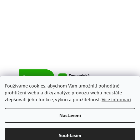
Používáme cookies, abychom Vám umožnili pohodlné
prohlížení webu a díky analýze provozu webu neustále
zlepšovali jeho funkce, výkon a použitelnost.
Více informací
Vytvořil Shoptet
Nastavení
Copyright 2026
ItalyShop.cz
. Všechna práva vyhrazena.
Upravit
Souhlasím
nastavení cookies