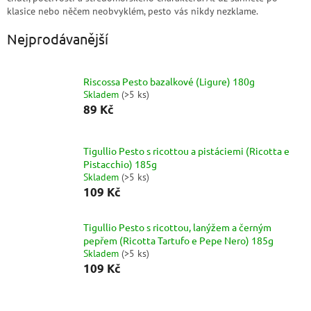
klasice nebo něčem neobvyklém, pesto vás nikdy nezklame.
Nejprodávanější
Riscossa Pesto bazalkové (Ligure) 180g
Skladem
(
>5 ks
)
89 Kč
Tigullio Pesto s ricottou a pistáciemi (Ricotta e
Pistacchio) 185g
Skladem
(
>5 ks
)
109 Kč
Tigullio Pesto s ricottou, lanýžem a černým
pepřem (Ricotta Tartufo e Pepe Nero) 185g
Skladem
(
>5 ks
)
109 Kč
Ř