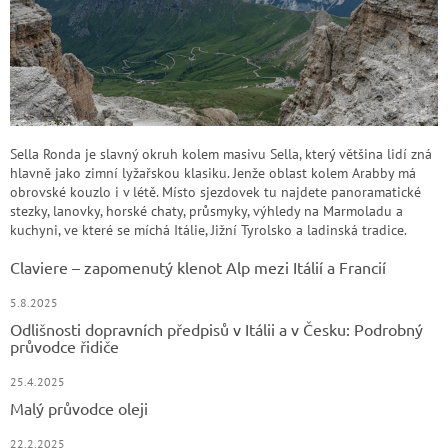
Sella Ronda je slavný okruh kolem masivu Sella, který většina lidí zná
hlavně jako zimní lyžařskou klasiku. Jenže oblast kolem Arabby má
obrovské kouzlo i v létě. Místo sjezdovek tu najdete panoramatické
stezky, lanovky, horské chaty, průsmyky, výhledy na Marmoladu a
kuchyni, ve které se míchá Itálie, Jižní Tyrolsko a ladinská tradice.
Claviere – zapomenutý klenot Alp mezi Itálií a Francií
5.8.2025
Odlišnosti dopravních předpisů v Itálii a v Česku: Podrobný
průvodce řidiče
25.4.2025
Malý průvodce oleji
22.2.2025