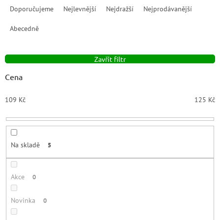
a
Doporučujeme
Nejlevnější
Nejdražší
Nejprodávanější
z
e
Abecedně
n
í
Zavřít filtr
p
r
Cena
o
d
109
Kč
125
Kč
u
k
t
ů
Na skladě
5
Akce
0
Novinka
0