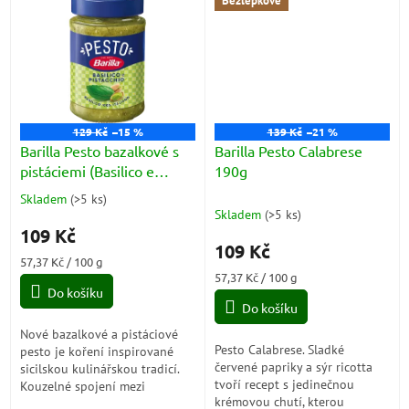
Bezlepkové
129 Kč
–15 %
139 Kč
–21 %
Barilla Pesto bazalkové s
Barilla Pesto Calabrese
pistáciemi (Basilico e
190g
Pistacchio) 190g
Skladem
(
>5 ks
)
Průměrné
Skladem
(
>5 ks
)
hodnocení
109 Kč
produktu
109 Kč
je
Měrná
57,37 Kč / 100 g
5,0
cena:
Měrná
57,37 Kč / 100 g
z
Do košíku
cena:
5
Do košíku
hvězdiček.
Nové bazalkové a pistáciové
Pesto Calabrese. Sladké
pesto je koření inspirované
červené papriky a sýr ricotta
sicilskou kulinářskou tradicí.
tvoří recept s jedinečnou
Kouzelné spojení mezi
krémovou chutí, kterou
bazalkou a pistáciemi dává