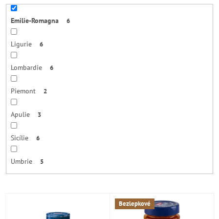
Emilie-Romagna
6
Ligurie
6
Lombardie
6
Piemont
2
Apulie
3
Sicílie
6
Umbrie
5
V
Bezlepkové
ý