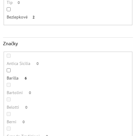
Tip
0
Bezlepkové
2
Značky
Antica Sicilia
0
Barilla
6
Bartolini
0
Belotti
0
Berni
0