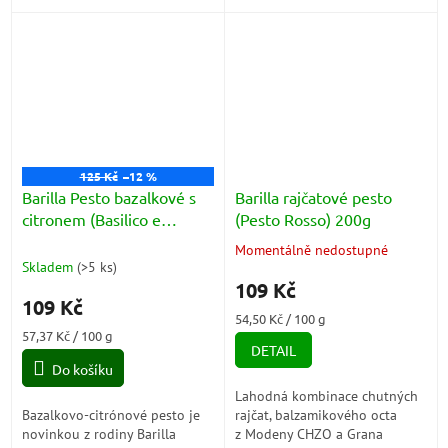
umocňuje pikantní tón chilli.
vašim receptům obklopující a
nečekanou...
125 Kč
–12 %
Barilla Pesto bazalkové s
Barilla rajčatové pesto
citronem (Basilico e
(Pesto Rosso) 200g
Limone) 190g
Momentálně nedostupné
Průměrné
Skladem
(
>5 ks
)
hodnocení
109 Kč
produktu
109 Kč
je
Měrná
54,50 Kč / 100 g
5,0
Měrná
cena:
57,37 Kč / 100 g
z
DETAIL
cena:
5
Do košíku
hvězdiček.
Lahodná kombinace chutných
Bazalkovo-citrónové pesto je
rajčat, balzamikového octa
novinkou z rodiny Barilla
z Modeny CHZO a Grana