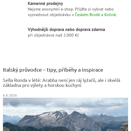
Kamenné prodejny
Nejsme anonymní e-shop. Přijďte si vybrat nebo
vyzvednout objednávku v
Českém Brodě a Kolíně
.
Výhodnější doprava nebo doprava zdarma
pří objednávce nad 2.000 Kč
Z
á
p
a
Italský průvodce – tipy, příběhy a inspirace
t
Sella Ronda v létě: Arabba není jen ráj lyžařů, ale i skvělá
í
základna pro výlety a horskou kuchyni
6.8.2026