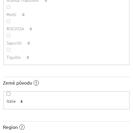
Granda Tradizioni
0
Mutti
0
RISCOSSA
0
Sapurilli
0
Tigullio
0
Země původu
?
Itálie
6
Region
?