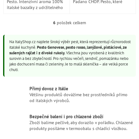
Pesto. Intenzivní aroma 100%
Padano CHOP. Pesto, které
italské bazalky z udržitelného
v sobě skrývá vášeň pro
zemědělství spolu se svěžím
jednoduché a výrazné chutě.
dotekem citronové kůry
Pesto Rosso je...
6
položek celkem
O
dodávají...
v
l
Na ItalyShop.cz najdete široký výběr pest, která reprezentují různorodost
á
italské kuchyně.
Pesto Genovese, pesto rosso, lanýžové, pistáciové, ze
d
sušených rajčat i z divoké rukoly.
Všechna jsou vyrobená z kvalitních
a
surovin a bez zbytečností. Pro rychlou večeři, sendvič, pomazánku nebo
c
jako dochucení masa či zeleniny. Je to malá sklenička – ale velká porce
í
chuti.
p
r
v
Přímý dovoz z Itálie
k
Většinu produktů dovážíme bez prostředníků přímo
y
od italských výrobců.
v
ý
p
Bezpečné balení i pro chlazené zboží
i
Zboží balíme pečlivě, aby dorazilo v pořádku. Chlazené
s
produkty posíláme v termoobalu s chladicí vložkou.
u