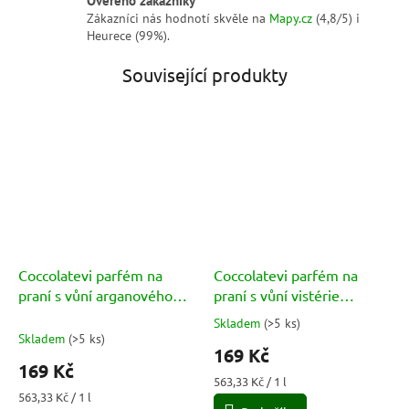
Zákazníci nás hodnotí skvěle na
Mapy.cz
(4,8/5) i
Heurece (99%).
Související produkty
Coccolatevi parfém na
Coccolatevi parfém na
praní s vůní arganového
praní s vůní vistérie
oleje (Argan) 300ml
(Glicine del Giappone)
Skladem
(
>5 ks
)
Průměrné
300ml
Skladem
(
>5 ks
)
hodnocení
169 Kč
produktu
169 Kč
je
Měrná
563,33 Kč / 1 l
5,0
Měrná
cena:
563,33 Kč / 1 l