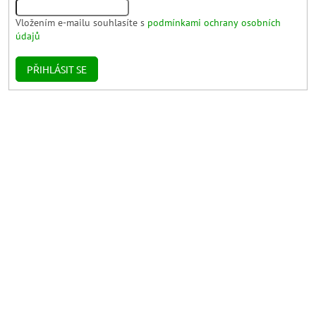
Vložením e-mailu souhlasíte s
podmínkami ochrany osobních
údajů
PŘIHLÁSIT SE