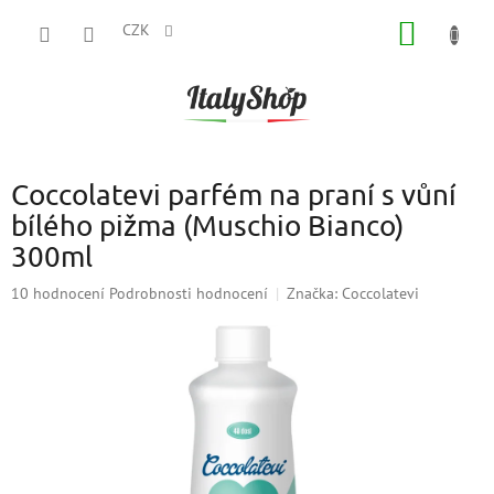
Přejít
NÁKUP
na
CZK
obsah
KOŠÍK
Coccolatevi parfém na praní s vůní
bílého pižma (Muschio Bianco)
300ml
Průměrné
10 hodnocení
Podrobnosti hodnocení
Značka:
Coccolatevi
hodnocení
produktu
je
4,6
z
5
hvězdiček.