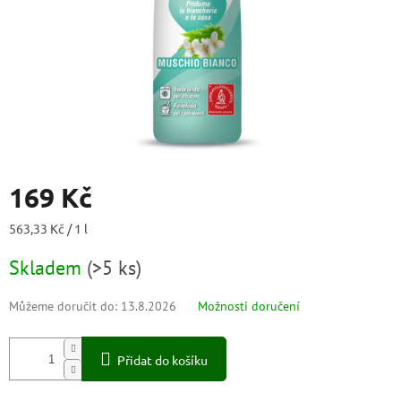
169 Kč
Měrná
563,33 Kč / 1 l
cena:
Skladem
(
>5 ks
)
Můžeme doručit do:
13.8.2026
Možnosti doručení
Přidat do košíku