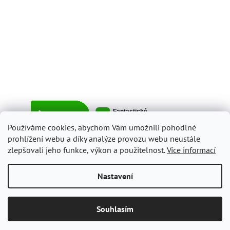
Používáme cookies, abychom Vám umožnili pohodlné
prohlížení webu a díky analýze provozu webu neustále
zlepšovali jeho funkce, výkon a použitelnost.
Více informací
Vytvořil Shoptet
Nastavení
Copyright 2026
ItalyShop.cz
. Všechna práva vyhrazena.
Upravit
Souhlasím
nastavení cookies