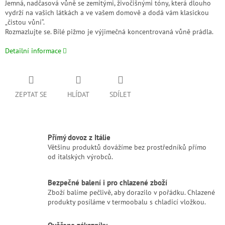
Jemná, nadčasová vůně se zemitými, živočišnými tóny, která dlouho
vydrží na vašich látkách a ve vašem domově a dodá vám klasickou
„čistou vůni“.
Rozmazlujte se. Bílé pižmo je výjimečná koncentrovaná vůně prádla.
Detailní informace
ZEPTAT SE
HLÍDAT
SDÍLET
Přímý dovoz z Itálie
Většinu produktů dovážíme bez prostředníků přímo
od italských výrobců.
Bezpečné balení i pro chlazené zboží
Zboží balíme pečlivě, aby dorazilo v pořádku. Chlazené
produkty posíláme v termoobalu s chladicí vložkou.
Ověřeno zákazníky