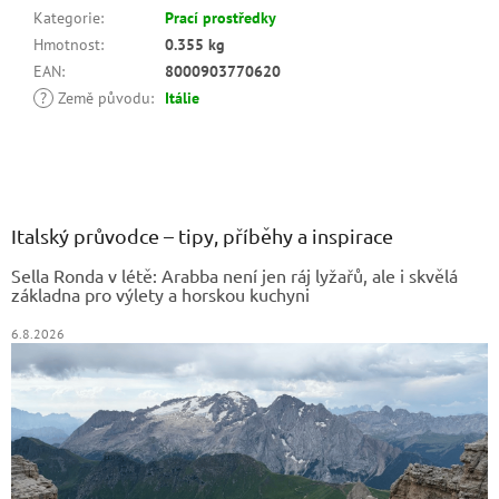
Kategorie
:
Prací prostředky
Hmotnost
:
0.355 kg
EAN
:
8000903770620
?
Země původu
:
Itálie
Z
á
p
a
Italský průvodce – tipy, příběhy a inspirace
t
Sella Ronda v létě: Arabba není jen ráj lyžařů, ale i skvělá
í
základna pro výlety a horskou kuchyni
6.8.2026