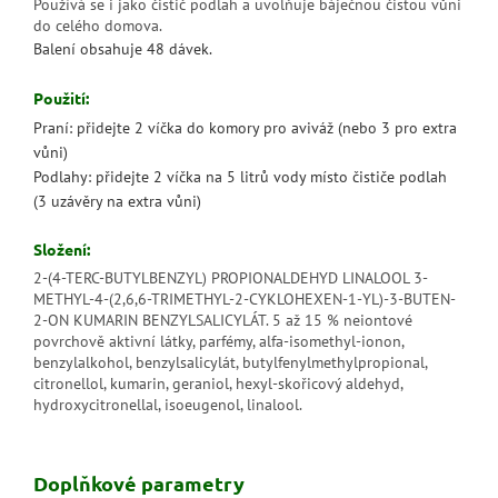
Používá se i jako čistič podlah a uvolňuje báječnou čistou vůni
do celého domova.
Balení obsahuje 48 dávek.
Použití:
Praní: přidejte 2 víčka do komory pro aviváž (nebo 3 pro extra
vůni)
Podlahy: přidejte 2 víčka na 5 litrů vody místo čističe podlah
(3 uzávěry na extra vůni)
Složení:
2-(4-TERC-BUTYLBENZYL) PROPIONALDEHYD LINALOOL 3-
METHYL-4-(2,6,6-TRIMETHYL-2-CYKLOHEXEN-1-YL)-3-BUTEN-
2-ON KUMARIN BENZYLSALICYLÁT. 5 až 15 % neiontové
povrchově aktivní látky, parfémy, alfa-isomethyl-ionon,
benzylalkohol, benzylsalicylát, butylfenylmet­hylpropional,
citronellol, kumarin, geraniol, hexyl-skořicový aldehyd,
hydroxycitronellal, isoeugenol, linalool.
Doplňkové parametry