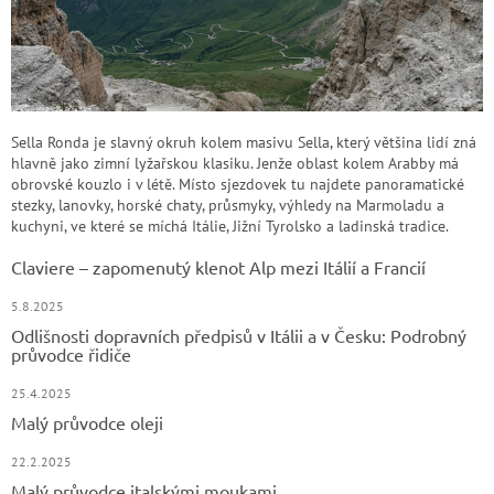
Sella Ronda je slavný okruh kolem masivu Sella, který většina lidí zná
hlavně jako zimní lyžařskou klasiku. Jenže oblast kolem Arabby má
obrovské kouzlo i v létě. Místo sjezdovek tu najdete panoramatické
stezky, lanovky, horské chaty, průsmyky, výhledy na Marmoladu a
kuchyni, ve které se míchá Itálie, Jižní Tyrolsko a ladinská tradice.
Claviere – zapomenutý klenot Alp mezi Itálií a Francií
5.8.2025
Odlišnosti dopravních předpisů v Itálii a v Česku: Podrobný
průvodce řidiče
25.4.2025
Malý průvodce oleji
22.2.2025
Malý průvodce italskými moukami