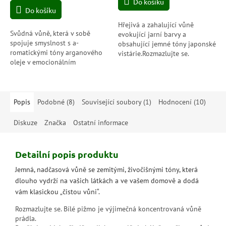
cena:
Do košíku
z
Do košíku
5
hvězdiček.
Hřejivá a zahalující vůně
Svůdná vůně, která v sobě
evokující jarní barvy a
spojuje smyslnost s a­
obsahující jemné tóny japonské
romatickými tóny arganového
vistárie.Rozmazlujte se.
oleje v emocionálním
Japonská vistérie je výjimečná
zážitku.Rozmazlujte se.
koncentrovaná vůně
Výjimečnou koncentrovanou
na praní.Používá se i...
vůní na praní.
Popis
Podobné (8)
Související soubory (1)
Hodnocení (10)
Diskuze
Značka
Ostatní informace
Detailní popis produktu
Jemná, nadčasová vůně se zemitými, živočišnými tóny, která
dlouho vydrží na vašich látkách a ve vašem domově a dodá
vám klasickou „čistou vůni“.
Rozmazlujte se. Bílé pižmo je výjimečná koncentrovaná vůně
prádla.