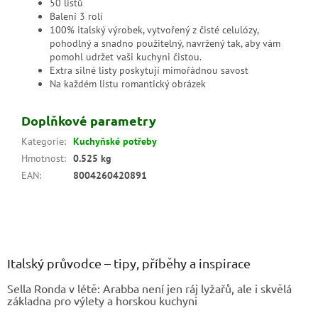
50 listů
Balení 3 rolí
100% italský výrobek, vytvořený z čisté celulózy,
pohodlný a snadno použitelný, navržený tak, aby vám
pomohl udržet vaši kuchyni čistou.
Extra silné listy poskytují mimořádnou savost
Na každém listu romantický obrázek
Doplňkové parametry
Kategorie
:
Kuchyňské potřeby
Hmotnost
:
0.525 kg
EAN
:
8004260420891
Z
á
p
a
Italský průvodce – tipy, příběhy a inspirace
t
Sella Ronda v létě: Arabba není jen ráj lyžařů, ale i skvělá
í
základna pro výlety a horskou kuchyni