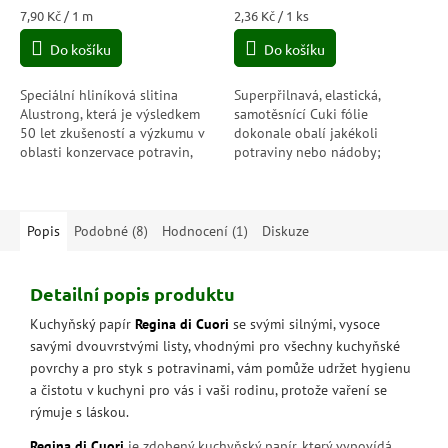
Měrná
Měrná
7,90 Kč / 1 m
2,36 Kč / 1 ks
cena:
cena:
Do košíku
Do košíku
Speciální hliníková slitina
Superpřilnavá, elastická,
Alustrong, která je výsledkem
samotěsnící Cuki fólie
50 let zkušeností a výzkumu v
dokonale obalí jakékoli
oblasti konzervace potravin,
potraviny nebo nádoby;
byla dále vylepšena. Hliník je
ochranný a voděodolný,
díky své speciální reliéfní...
udržuje čerstvost a stupeň
vlhkosti potravin po dlouhou...
Popis
Podobné (8)
Hodnocení (1)
Diskuze
Detailní popis produktu
Kuchyňský papír
Regina di Cuori
se svými silnými, vysoce
savými dvouvrstvými listy, vhodnými pro všechny kuchyňské
povrchy a pro styk s potravinami, vám pomůže udržet hygienu
a čistotu v kuchyni pro vás i vaši rodinu, protože vaření se
rýmuje s láskou.
Regina di Cuori
je zdobený kuchyňský papír, který vypovídá