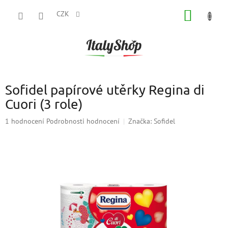
Přejít
NÁKUP
na
CZK
obsah
KOŠÍK
Sofidel papírové utěrky Regina di
Cuori (3 role)
Průměrné
1 hodnocení
Podrobnosti hodnocení
Značka:
Sofidel
hodnocení
produktu
je
5,0
z
5
hvězdiček.