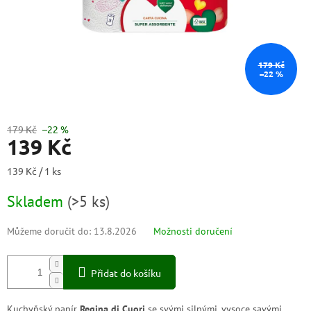
179 Kč
–22 %
179 Kč
–22 %
139 Kč
Měrná
139 Kč / 1 ks
cena:
Skladem
(
>5 ks
)
Můžeme doručit do:
13.8.2026
Možnosti doručení
Přidat do košíku
Kuchyňský papír
Regina di Cuori
se svými silnými, vysoce savými