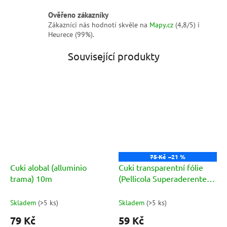
Ověřeno zákazníky
Zákazníci nás hodnotí skvěle na
Mapy.cz
(4,8/5) i
Heurece (99%).
Související produkty
75 Kč
–21 %
Cuki alobal (alluminio
Cuki transparentní fólie
trama) 10m
(Pellicola Superaderente)
25m
Skladem
(
>5 ks
)
Skladem
(
>5 ks
)
79 Kč
59 Kč