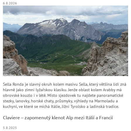
6.8.2026
Sella Ronda je slavný okruh kolem masivu Sella, který většina lidí zná
hlavně jako zimní lyžařskou klasiku. Jenže oblast kolem Arabby má
obrovské kouzlo i v létě. Místo sjezdovek tu najdete panoramatické
stezky, lanovky, horské chaty, průsmyky, výhledy na Marmoladu a
kuchyni, ve které se míchá Itálie, Jižní Tyrolsko a ladinská tradice.
Claviere – zapomenutý klenot Alp mezi Itálií a Francií
5.8.2025