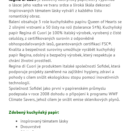
o lásce: jeho vazba ve tvaru srdce a široká škála dekorací
inspirovaných tématem lásky vytváří z každého listu
romantický obraz.
Balení obsahuje 3 role kuchyňského papíru Queen of Hearts se
2 silnými vrstvami a 50 listy na roli (tolerance 5±%). Kuchyňský
papír Regina di Cuori je 100% italský výrobek, vyrobený z čisté
celulózy, z certifikovaných surovin z odpovědně
obhospodařovaných lesů, garantovaných certifikací FSC®.
Kvalita a bezpečnost suroviny umožňuje vyrábět kuchyňský
papír Regina, odolný a bezpečný výrobek, který respektuje a
chrání životní prostředí.
Regina di Cuori je produktem italské společnosti Sofidel, která
podporuje projekty zaměřené na zajištění hygieny, zdraví a
pohody s cílem snížit ekologickou stopu pomocí inovativních
technologií.
Společnost Sofidel jako první v papírenském průmyslu
podepsala v roce 2008 dohodu o připojení k programu WWF
Climate Savers, jehož cílem je snížit emise skleníkových plynů.
Zdobený kuchyňský papír:
inspirovaný tématem lásky
Dvouvrstvé