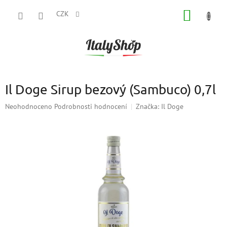
Přejít
NÁKUP
na
CZK
obsah
KOŠÍK
Il Doge Sirup bezový (Sambuco) 0,7l
Průměrné
Neohodnoceno
Podrobnosti hodnocení
Značka:
Il Doge
hodnocení
produktu
je
0,0
z
5
hvězdiček.