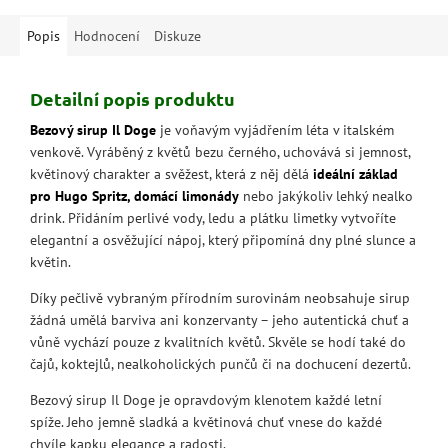
Popis
Hodnocení
Diskuze
Detailní popis produktu
Bezový sirup Il Doge
je voňavým vyjádřením léta v italském
venkově. Vyráběný z květů bezu černého, uchovává si jemnost,
květinový charakter a svěžest, která z něj dělá
ideální základ
pro Hugo Spritz, domácí limonády
nebo jakýkoliv lehký nealko
drink. Přidáním perlivé vody, ledu a plátku limetky vytvoříte
elegantní a osvěžující nápoj, který připomíná dny plné slunce a
květin.
Díky pečlivě vybraným přírodním surovinám neobsahuje sirup
žádná umělá barviva ani konzervanty – jeho autentická chuť a
vůně vychází pouze z kvalitních květů. Skvěle se hodí také do
čajů, koktejlů, nealkoholických punčů či na dochucení dezertů.
Bezový sirup Il Doge je opravdovým klenotem každé letní
spíže. Jeho jemně sladká a květinová chuť vnese do každé
chvíle kapku elegance a radosti.