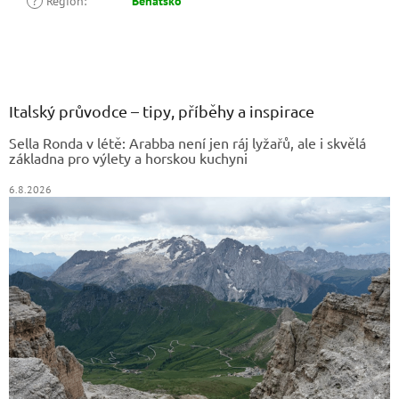
?
Region
:
Benátsko
Z
á
p
a
Italský průvodce – tipy, příběhy a inspirace
t
Sella Ronda v létě: Arabba není jen ráj lyžařů, ale i skvělá
í
základna pro výlety a horskou kuchyni
6.8.2026