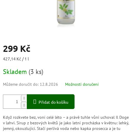
299 Kč
Měrná
427,14 Kč / 1 l
cena:
Skladem
(
3 ks
)
Můžeme doručit do:
12.8.2026
Možnosti doručení
Přidat do košíku
Když rozkvete bez, voní celé léto – a právě tuhle vůni uchoval Il Doge
v lahvi. Sirup z bezových květů je jako letní procházka v květnu: lehký,
jemný, okouzlující. Stačí perlivá voda nebo kapka prosecca a je tu