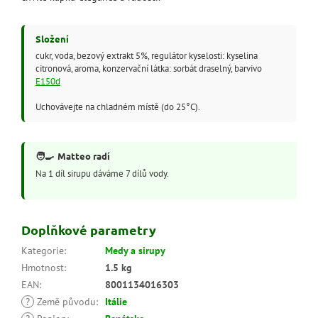
Složení
cukr, voda, bezový extrakt 5%, regulátor kyselosti: kyselina
citronová, aroma, konzervační látka: sorbát draselný, barvivo
E150d
Uchovávejte na chladném místě (do 25°C).
🧑‍🍳
Matteo radí
Na 1 díl sirupu dáváme 7 dílů vody.
Doplňkové parametry
Kategorie
:
Medy a sirupy
Hmotnost
:
1.5 kg
EAN
:
8001134016303
?
Země původu
:
Itálie