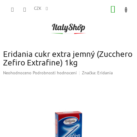
Přejít
NÁKUP
na
CZK
obsah
KOŠÍK
Eridania cukr extra jemný (Zucchero
Zefiro Extrafine) 1kg
Průměrné
Neohodnoceno
Podrobnosti hodnocení
Značka:
Eridania
hodnocení
produktu
je
0,0
z
5
hvězdiček.