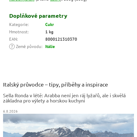
Doplňkové parametry
Kategorie
:
Cukr
Hmotnost
:
1 kg
EAN
:
8000121310370
?
Země původu
:
Itálie
Z
á
p
a
Italský průvodce – tipy, příběhy a inspirace
t
Sella Ronda v létě: Arabba není jen ráj lyžařů, ale i skvělá
í
základna pro výlety a horskou kuchyni
6.8.2026