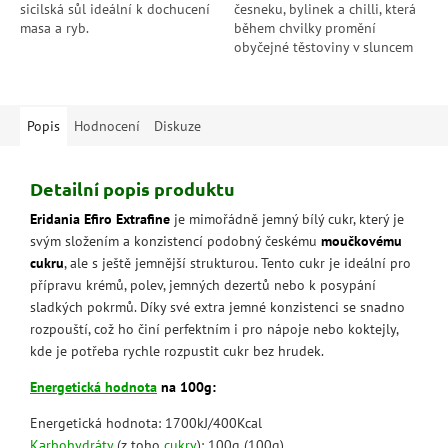
sicilská sůl ideální k dochucení
česneku, bylinek a chilli, která
masa a ryb.
během chvilky promění
obyčejné těstoviny v sluncem
provoněné sicilské jídlo.
Autentická chuť Itálie přímo na
vaší...
Popis
Hodnocení
Diskuze
Detailní popis produktu
Eridania Efiro Extrafine
je mimořádně jemný bílý cukr, který je
svým složením a konzistencí podobný českému
moučkovému
cukru
, ale s ještě jemnější strukturou. Tento cukr je ideální pro
přípravu krémů, polev, jemných dezertů nebo k posypání
sladkých pokrmů. Díky své extra jemné konzistenci se snadno
rozpouští, což ho činí perfektním i pro nápoje nebo koktejly,
kde je potřeba rychle rozpustit cukr bez hrudek.
Energetická hodnota
na 100g:
Energetická hodnota: 1700kJ/400Kcal
Karbohydráty
(z toho
cukry
): 100g (100g)