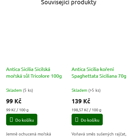
Související produkty
Antica Sicilia Sicilská
Antica Sicilia koření
mořská sůl Tricolore 100g
Spaghettata Siciliana 70g
Skladem
(
5 ks
)
Skladem
(
>5 ks
)
99 Kč
139 Kč
Měrná
Měrná
99 Kč / 100 g
198,57 Kč / 100 g
cena:
cena:
Do košíku
Do košíku
Jemně ochucená mořská
Voňavá směs sušených rajčat,