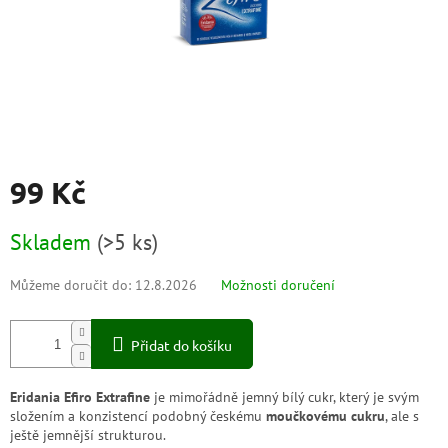
99 Kč
Měrná
Skladem
(
>5 ks
)
cena:
Můžeme doručit do:
12.8.2026
Možnosti doručení
Přidat do košíku
Eridania Efiro Extrafine
je mimořádně jemný bílý cukr, který je svým
složením a konzistencí podobný českému
moučkovému cukru
, ale s
ještě jemnější strukturou.