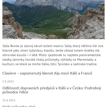
Sella Ronda je slavný okruh kolem masivu Sella, který většina lidí zná
hlavně jako zimní lyžařskou klasiku. Jenže oblast kolem Arabby má
obrovské kouzlo i v létě. Místo sjezdovek tu najdete panoramatické
stezky, lanovky, horské chaty, průsmyky, výhledy na Marmoladu a
kuchyni, ve které se míchá Itálie, Jižní Tyrolsko a ladinská tradice.
Claviere – zapomenutý klenot Alp mezi Itálií a Francií
5.8.2025
Odlišnosti dopravních předpisů v Itálii a v Česku: Podrobný
průvodce řidiče
25.4.2025
Malý průvodce oleji