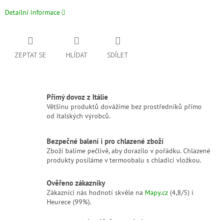
Detailní informace
ZEPTAT SE
HLÍDAT
SDÍLET
Přímý dovoz z Itálie
Většinu produktů dovážíme bez prostředníků přímo
od italských výrobců.
Bezpečné balení i pro chlazené zboží
Zboží balíme pečlivě, aby dorazilo v pořádku. Chlazené
produkty posíláme v termoobalu s chladicí vložkou.
Ověřeno zákazníky
Zákazníci nás hodnotí skvěle na
Mapy.cz
(4,8/5) i
Heurece (99%).